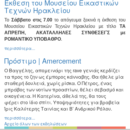
Έκθεση του Μουσείου Εικαστικών
Ζωγραφική
Τεχνών Ηρακλείου
Φωτογραφία
Το
Σάββατο στις 7.00
το απόγευμα ξεκινά η έκθεση του
Τραγούδι
Μουσείου Εικαστικών Τεχνών Ηρακλείου με τίτλο
ΤΑ
Μουσική
ΑΠΡΕΠΗ, ΑΚΑΤΑΛΛΗΛΕΣ ΣΥΝΘΕΣΕΙ΅Σ με
ΡΟΜΑΝΤΙΚΟ ΥΠΟΒΑΘΡΟ
.
Κινηματογράφος
περισσότερα...
Χορός
Θέατρο
Πρόστιμο | Amercement
Παζάρι
O Bαγγέλης, απομεινάρι της rave γενιάς κερδίζει
Ειδών
τα προς το ζην
ως έμπορος κάνναβης. Θα ήθελε μία
Συνέδρια
σταθερή δουλειά, χωρίς
ρίσκα. Ο Πέτρος, ένας
μπράβος των νοτίων προαστίων, θέλει
σεβασμό και
Ημερίδες
-
οικογένεια. Η Κατερίνα, άθελά της, θα τους
Διημερίδες
φέρει
στο ίδιο σπίτι. Υποψηφιότητες για βραβεία
Ίρις Καλύτερης Ταινίας
και Β’ Ανδρικού Ρόλου.
Σεμινάρια-
Διαλέξεις-
περισσότερα...
Ομιλίες
Αρχείο όλων των εκδηλώσεων
Διάφορες