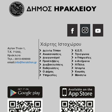
Εκθέσεις
Εκδηλώσεις
για
Παιδιά
Άλλες
Εκδηλώσεις
Χάρτης Ιστοχώρου
Αγίου Τίτου 1,
Δελτία Τύπου
Κ.Ε.Π.
Τ.Κ. 71202,
Ανακοινώσεις
Τηλέφωνα
Ηράκλειο
Διαγωνισμοί
e-Υπηρεσίες
Ο
Τηλ.: 2813-409000
Προσλήψεις
e-Αιτήματα
email:
info@heraklion.gr
ΤΟΠΟΣ
Διαβουλεύσεις
Η Πόλη
ΜΑΣ
Εκδηλώσεις
Ιστορία
Ο Δήμος
Κνωσός
Υπηρεσίες
Μουσεία
Ο
ΔΗΜΟΣ
ΠΟΛΙΤΙΣΜΟΣ
ΑΝΘΕΚΤΙΚΗ
ΠΟΛΗ