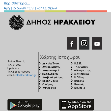
περισσότερα...
Εκθέσεις
Αρχείο όλων των εκδηλώσεων
Εκδηλώσεις
για
Παιδιά
Άλλες
Εκδηλώσεις
Χάρτης Ιστοχώρου
Ο
Αγίου Τίτου 1,
ΤΟΠΟΣ
Δελτία Τύπου
Κ.Ε.Π.
Τ.Κ. 71202,
ΜΑΣ
Ανακοινώσεις
Τηλέφωνα
Ηράκλειο
Διαγωνισμοί
e-Υπηρεσίες
Τηλ.: 2813-409000
Προσλήψεις
e-Αιτήματα
email:
info@heraklion.gr
Ο
Διαβουλεύσεις
Η Πόλη
ΔΗΜΟΣ
Εκδηλώσεις
Ιστορία
Ο Δήμος
Κνωσός
Υπηρεσίες
Μουσεία
ΠΟΛΙΤΙΣΜΟΣ
ΑΝΘΕΚΤΙΚΗ
ΠΟΛΗ