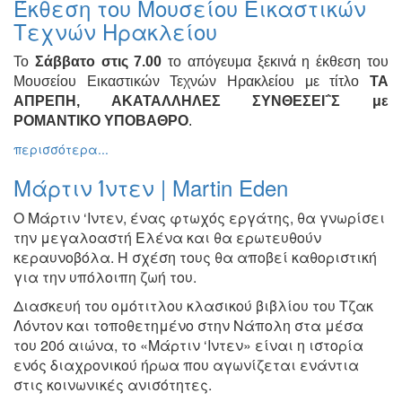
Έκθεση του Μουσείου Εικαστικών
Ζωγραφική
Τεχνών Ηρακλείου
Φωτογραφία
Το
Σάββατο στις 7.00
το απόγευμα ξεκινά η έκθεση του
Τραγούδι
Μουσείου Εικαστικών Τεχνών Ηρακλείου με τίτλο
ΤΑ
Μουσική
ΑΠΡΕΠΗ, ΑΚΑΤΑΛΛΗΛΕΣ ΣΥΝΘΕΣΕΙ΅Σ με
ΡΟΜΑΝΤΙΚΟ ΥΠΟΒΑΘΡΟ
.
Κινηματογράφος
περισσότερα...
Χορός
Θέατρο
Μάρτιν Ίντεν | Martin Eden
Παζάρι
Ο Μάρτιν ‘Ιντεν, ένας φτωχός εργάτης, θα γνωρίσει
Ειδών
την
μεγαλοαστή Ελένα και θα ερωτευθούν
Συνέδρια
κεραυνοβόλα. Η σχέση
τους θα αποβεί καθοριστική
για την υπόλοιπη ζωή του.
Ημερίδες
-
Διασκευή του ομότιτλου κλασικού βιβλίου του Τζακ
Διημερίδες
Λόντον και
τοποθετημένο στην Νάπολη στα μέσα
Σεμινάρια-
του 20ό αιώνα, το «Μάρτιν
‘Ιντεν» είναι η ιστορία
Διαλέξεις-
ενός διαχρονικού ήρωα που αγωνίζεται
ενάντια
Ομιλίες
στις κοινωνικές ανισότητες.
Διάφορες