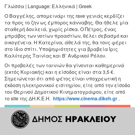
Γλώσσα | Language:
Ελληνικά | Greek
O Bαγγέλης, απομεινάρι της rave γενιάς κερδίζει
τα προς το ζην
ως έμπορος κάνναβης. Θα ήθελε μία
σταθερή δουλειά, χωρίς
ρίσκα. Ο Πέτρος, ένας
μπράβος των νοτίων προαστίων, θέλει
σεβασμό και
οικογένεια. Η Κατερίνα, άθελά της, θα τους φέρει
στο ίδιο σπίτι. Υποψηφιότητες για βραβεία Ίρις
Καλύτερης Ταινίας
και Β’ Ανδρικού Ρόλου.
Οι προβολές των ταινιών θα γίνονται καθημερινά
(εκτός Κυριακής) και η είσοδος είναι στα 3,5 €.
Σημειώνεται ότι από φέτος είναι υποχρεωτική η
έκδοση ηλεκτρονικού εισιτηρίου, είτε από την είσοδο
του Θερινού Δημοτικού Κινηματογράφου, είτε από
το site της ΔΗ.Κ.Ε.Η.
https://www.cinema.dikeh.gr
.