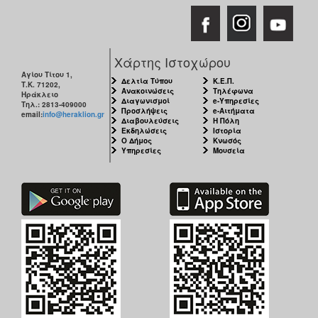
Χάρτης Ιστοχώρου
Αγίου Τίτου 1,
Δελτία Τύπου
Κ.Ε.Π.
Τ.Κ. 71202,
Ανακοινώσεις
Τηλέφωνα
Ηράκλειο
Διαγωνισμοί
e-Υπηρεσίες
Τηλ.: 2813-409000
Προσλήψεις
e-Αιτήματα
email:
info@heraklion.gr
Διαβουλεύσεις
Η Πόλη
Εκδηλώσεις
Ιστορία
Ο Δήμος
Κνωσός
Υπηρεσίες
Μουσεία