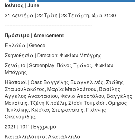
Ιούνιος | June
Ο
21 Δευτέρα | 22 Τρίτη | 23 Τετάρτη, ώρα 21:30
ΤΟΠΟΣ
ΜΑΣ
--------------------------------------------------------
Πρόστιμο | Amercement
Ο
ΔΗΜΟΣ
Eλλάδα | Greece
ΠΟΛΙΤΙΣΜΟΣ
Σκηνοθεσία | Direction:
Φωκίων Μπόγρης
Σενάριο | Screenplay:
Πάνος Τράγος, Φωκίων
ΑΝΘΕΚΤΙΚΗ
Μπόγρης
ΠΟΛΗ
Ηθοποιοί | Cast:
Βαγγέλης Ευαγγελινός, Στάθης
Σταμουλακάτος,
Μαρία Μπαλούτσου, Βασίλης
Αγγελος Αναστασίου, Φένια Αποστόλου,
Βαγγέλης
Μουρίκης, Τζένη Κιτσέλη, Σίσσυ Τουμάση, Ομηρος
Πουλάκης, Κώστας Στεφανάκης, Γιάννης
Οικονομίδης.
2021 | 101’ | Εγχρωμο
Καταλληλότητα:
Ακατάλληλο