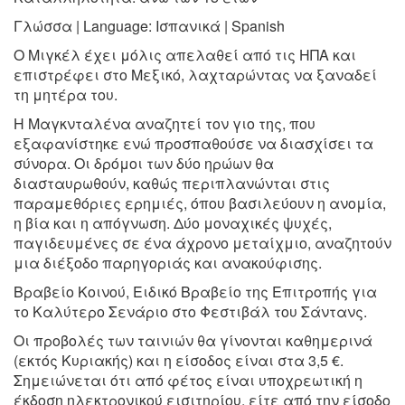
Γλώσσα | Language: Ισπανικά | Spanish
Ο Μιγκέλ έχει μόλις απελαθεί από τις ΗΠΑ και
επιστρέφει στο Μεξικό, λαχταρώντας να ξαναδεί
τη μητέρα του.
Η Μαγκνταλένα αναζητεί τον γιο της, που
εξαφανίστηκε ενώ προσπαθούσε να διασχίσει τα
σύνορα. Οι δρόμοι των δύο ηρώων θα
διασταυρωθούν, καθώς περιπλανώνται στις
παραμεθόριες ερημιές, όπου βασιλεύουν η ανομία,
η βία και η απόγνωση. Δύο μοναχικές ψυχές,
παγιδευμένες σε ένα άχρονο μεταίχμιο, αναζητούν
μια διέξοδο παρηγοριάς και ανακούφισης.
Βραβείο Κοινού, Ειδικό Βραβείο της Επιτροπής για
το Καλύτερο Σενάριο στο Φεστιβάλ του Σάντανς.
Οι προβολές των ταινιών θα γίνονται καθημερινά
(εκτός Κυριακής) και η είσοδος είναι στα 3,5 €.
Σημειώνεται ότι από φέτος είναι υποχρεωτική η
έκδοση ηλεκτρονικού εισιτηρίου, είτε από την είσοδο