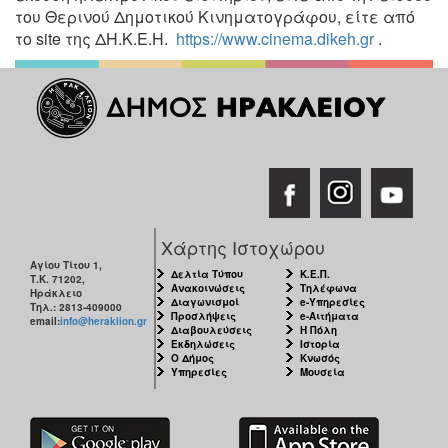
του Θερινού Δημοτικού Κινηματογράφου, είτε από
το site της ΔΗ.Κ.Ε.Η.
https://www.cinema.dikeh.gr
.
Χάρτης Ιστοχώρου
Αγίου Τίτου 1,
Δελτία Τύπου
Κ.Ε.Π.
Τ.Κ. 71202,
Ανακοινώσεις
Τηλέφωνα
Ηράκλειο
Διαγωνισμοί
e-Υπηρεσίες
Τηλ.: 2813-409000
Προσλήψεις
e-Αιτήματα
email:
info@heraklion.gr
Διαβουλεύσεις
Η Πόλη
Εκδηλώσεις
Ιστορία
Ο Δήμος
Κνωσός
Υπηρεσίες
Μουσεία