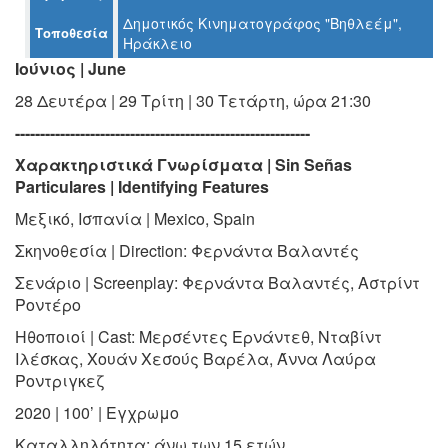
Δημοτικός Κινηματογράφος "Βηθλεέμ",
Τοποθεσία
Ο
Ηράκλειο
ΤΟΠΟΣ
Ιούνιος | June
ΜΑΣ
28 Δευτέρα | 29 Τρίτη | 30 Τετάρτη, ώρα 21:30
Ο
ΔΗΜΟΣ
-----------------------------------------------------------
Χαρακτηριστικά Γνωρίσματα | Sin Señas
ΠΟΛΙΤΙΣΜΟΣ
Particulares | Identifying Features
Μεξικό, Ισπανία | Mexico, Spain
ΑΝΘΕΚΤΙΚΗ
ΠΟΛΗ
Σκηνοθεσία | Direction: Φερνάντα Βαλαντές
Σενάριο | Screenplay: Φερνάντα Βαλαντές, Αστρίντ
Ροντέρο
Ηθοποιοί | Cast: Μερσέντες Ερνάντεθ, Νταβίντ
Ιλέσκας, Χουάν Χεσούς Βαρέλα, Άννα Λαύρα
Ροντριγκεζ
2020 | 100’ | Εγχρωμο
Καταλληλότητα: άνω των 15 ετών