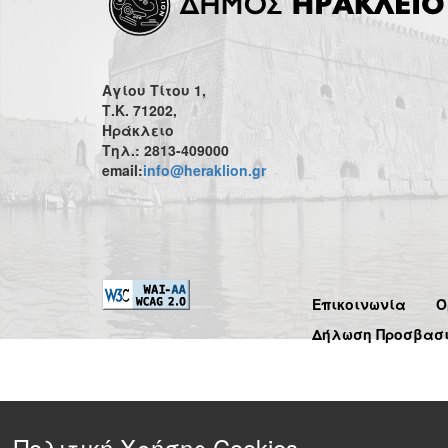
Αγίου Τίτου 1,
Τ.Κ. 71202,
Ηράκλειο
Τηλ.: 2813-409000
email:
info@heraklion.gr
Επικοινωνία
Ό
Δήλωση Προσβασ
Πολιτική Χρήσης Cookies