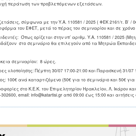
υχή περάτωση των προβλεπόμενων εξετάσεων.
ξετάσεις, σύμφωνα με την Υ.Α. 110581 / 2025 ( ΦΕΚ 2161/τ. Β΄ / 
φόρμα του ΕΦΕΤ, μετά το πέρας του σεμιναρίου και σε χρόνο 
ιδευτές: Όπως ορίζεται στην υπ’ αριθμ. Υ.Α. 110581 / 2025 (Μ
ιδάξουν στο σεμινάριο θα επιλεγούν από τα Μητρώα Εκπαιδευ
κεια σεμιναρίου: 8 ώρες.
ες υλοποίησης: Πέμπτη 30/07 17:00-21:00 και Παρασκευή 31/07 1
ος: 100€ ανά καταρτιζόμενο (50€ για το σεμινάριο και 50€ γι
οφορίες στο Κ.Ε.Κ. του Επιμελητηρίου Ηρακλείου, Λ. Ικάρου κα
-302600, email: info@katartisi.gr από 09:00 έως 15:00 και αιτήσεις 