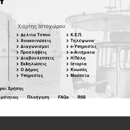
Χάρτης Ιστοχώρου
Δελτία Τύπου
Κ.Ε.Π.
Ανακοινώσεις
Τηλέφωνα
Διαγωνισμοί
e-Υπηρεσίες
Προσλήψεις
e-Αιτήματα
Διαβουλεύσεις
Η Πόλη
Εκδηλώσεις
Ιστορία
Ο Δήμος
Κνωσός
Υπηρεσίες
Μουσεία
ροι Χρήσης
ιμότητας
Πλοήγηση
FAQs
RSS