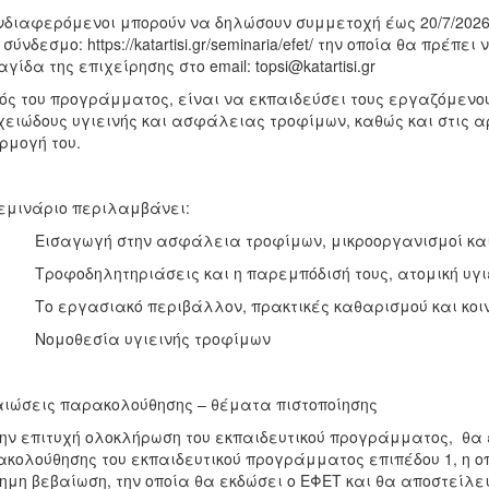
νδιαφερόμενοι μπορούν να δηλώσουν συμμετοχή έως 20/7/2026
 σύνδεσμο: https://katartisi.gr/seminaria/efet/ την οποία θα πρ
γίδα της επιχείρησης στο email: topsi@katartisi.gr
ός του προγράμματος, είναι να εκπαιδεύσει τους εργαζόμενο
χειώδους υγιεινής και ασφάλειας τροφίμων, καθώς και στις α
μογή του.
εμινάριο περιλαμβάνει:
ισαγωγή στην ασφάλεια τροφίμων, μικροοργανισμοί και 
οφοδηλητηριάσεις και η παρεμπόδισή τους, ατομική υγιει
ο εργασιακό περιβάλλον, πρακτικές καθαρισμού και κοιν
ομοθεσία υγιεινής τροφίμων
ιώσεις παρακολούθησης – θέματα πιστοποίησης
ην επιτυχή ολοκλήρωση του εκπαιδευτικού προγράμματος, θα 
κολούθησης του εκπαιδευτικού προγράμματος επιπέδου 1, η οπ
ημη βεβαίωση, την οποία θα εκδώσει ο ΕΦΕΤ και θα αποστείλει