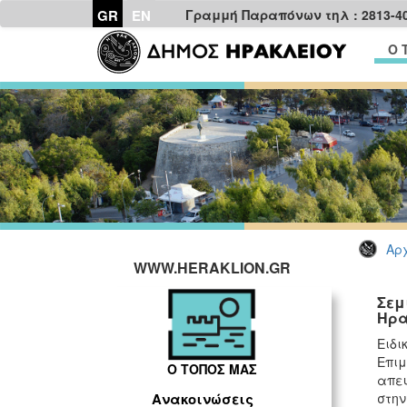
GR
EN
Γραμμή Παραπόνων τηλ : 2813-4
Ο 
Αρχ
WWW.HERAKLION.GR
Σεμ
Ηρα
Ειδι
Επιμ
Ο ΤΟΠΟΣ ΜΑΣ
απευ
στην
Ανακοινώσεις