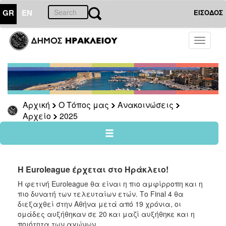
GR
EN
ΕΙΣΟΔΟΣ
Ο
Toggle
ΤΟΠΟΣ
navigati
ΜΑΣ
Ανακοινώσεις
Αρχείο
2026
Αρχική
Ο Τόπος μας
Ανακοινώσεις
Αρχείο
2025
2025
2024
2023
2022
Η Euroleague έρχεται στο Ηράκλειο!
2021
Η φετινή Euroleague θα είναι η πιο αμφίρροπη και η
πιο δυνατή των τελευταίων ετών. Το Final 4 θα
2020
διεξαχθεί στην Αθήνα μετά από 19 χρόνια, οι
2019
ομάδες αυξήθηκαν σε 20 και μαζί αυξήθηκε και η
ποιότητα των αγώνων.
2018