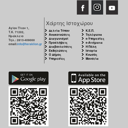
Χάρτης Ιστοχώρου
Αγίου Τίτου 1,
Δελτία Τύπου
Κ.Ε.Π.
Τ.Κ. 71202,
Ανακοινώσεις
Τηλέφωνα
Ηράκλειο
Διαγωνισμοί
e-Υπηρεσίες
Τηλ.: 2813-409000
Προσλήψεις
e-Αιτήματα
email:
info@heraklion.gr
Διαβουλεύσεις
Η Πόλη
Εκδηλώσεις
Ιστορία
Ο Δήμος
Κνωσός
Υπηρεσίες
Μουσεία