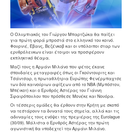
Ο Ολυμπιακός του Γιώργου Μπαρτζώκα θα παίξει
για πρώτη φορά μπροστά στο ελληνικό του κοινό.
Φουρνιέ, Έβανς, Βεζένκοβ και οι υπόλοιποι σταρ των
ερυθρόλευκων είναι έτοιμοι να προσφέρουν
εκπληκτικό θέαμα.
Μαζί τους η Αρμάνι Μιλάνο που φέτος έκανε
σπουδαίες μεταγραφές όπως οι Γκούντουριτς και
Τσάντσαρ, η πρωταθλήτρια Ευρώπης Φενέρμπαχτσε
των δύο καινούριων αφίξεων από το NBA (Mμπόστον,
Μπέικοτ) και ο Ερυθρός Αστέρας του Γιάννη
Σφαιρόπουλου που πρόσθεσε Μονέκε και Νουόρα.
Οι τέσσερις ομάδες θα έρθουν στην Κρήτη με σκοπό
να τεστάρουν τα δυνατά τους σημεία, αλλά και τις
αδυναμίες τους ενόψει της πρεμιέρας της Eurolague
(30/09). Μάλιστα ο Ερυθρός Αστέρας την πρώτη
αγωνιστική θα υποδεχτεί την Αρμάνι Μιλάνο.