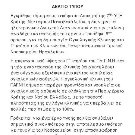
ΔΕΛΤΙΟ ΤΥΠΟΥ
2017
ης
Εγκρίθηκε σήμερα με απόφαση Διοικητή της 7
ΥΠΕ
2016
Κρήτης, Νεκτάριου Παπαβασιλείου, η διενέργεια
2015
ηλεκτρονικού Ανοιχτού Διαγωνισμού για την επιλογή
ου
αναδόχου κατασκευής του έργου «Προσθήκη 5
2012
ορόφου, για τη δημιουργία Ογκολογικής Κλινικής στο
2011
Γ΄ κτήριο των Κλινικών του Πανεπιστημιακού Γενικού
Νοσοκομείου Ηρακλείου».
Η επέκταση καθ’ ύψος του Γ΄ κτηρίου του Πα.Γ.Ν.Η. και
η νέα εγκατάσταση της κλινικής θα αποτελέσει
ένα σύγχρονο εξειδικευμένο κέντρο νοσηλείας
Ο
ΔΗΜΟΣ
ογκολογικών ασθενών. Η ογκολογική κλινική του
ΠΑΓΝΗ σήμερα παρέχει φροντίδα και νοσηλεία σε
ογκολογικούς ασθενείς σε ολόκληρη την Περιφέρεια
ΠΟΛΙΤΙΣΜΟΣ
Κρήτης και Νοτίου Ελλάδας, με το ποσοστό
πληρότητας της εν λόγω κλινικής να υπερβαίνει σε
ΑΝΘΕΚΤΙΚΗ
πολλές περιπτώσεις το 100%.
ΠΟΛΗ
Πρόκειται για ένα έργο πνοής που θα συμβάλει
σημαντικά συνολικότερα στην αποτελεσματικότερη
λειτουργία του Νοσοκομείου, στην αποσυμφόρηση