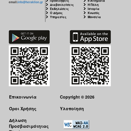
Προσλήψεις
e-Αιτήματα
email:
info@heraklion.gr
Διαβουλεύσεις
Η Πόλη
Εκδηλώσεις
Ιστορία
Ο Δήμος
Κνωσός
Υπηρεσίες
Μουσεία
Επικοινωνία
Copyright © 2026
Όροι Χρήσης
Υλοποίηση
Δήλωση
Προσβασιμότητας