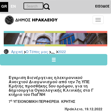
GR
EN
ΕΙΣΟΔΟΣ
Ο
Toggle
ΤΟΠΟΣ
navigati
ΜΑΣ
Ανακοινώσεις
Αρχείο
2026
...
Αρχική
Ο Τόπος μας
2022
2025
2024
2023
Έγκριση διενέργειας ηλεκτρονικού
2022
Ανοιχτού Διαγωνισμού από την 7η ΥΠΕ
Κρήτης προσθήκης 5ου ορόφου, για τη
2021
δημιουργία Ογκολογικής Κλινικής στο Γ
κτήριο του ΠαΓΝΗ
2020
η
7
ΥΓΕΙΟΝΟΜΙΚΗ ΠΕΡΙΦΕΡΕΙΑ ΚΡΗΤΗΣ
2019
Ηράκλειο, 19.12.2022
2018