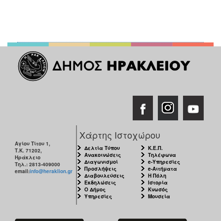
Χάρτης Ιστοχώρου
Αγίου Τίτου 1,
Δελτία Τύπου
Κ.Ε.Π.
Τ.Κ. 71202,
Ανακοινώσεις
Τηλέφωνα
Ηράκλειο
Διαγωνισμοί
e-Υπηρεσίες
Τηλ.: 2813-409000
Προσλήψεις
e-Αιτήματα
email:
info@heraklion.gr
Διαβουλεύσεις
Η Πόλη
Εκδηλώσεις
Ιστορία
Ο Δήμος
Κνωσός
Υπηρεσίες
Μουσεία