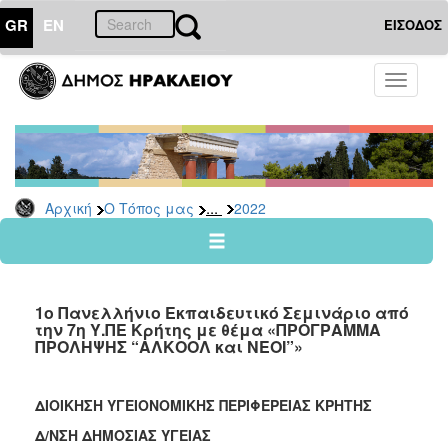
GR
EN
ΕΙΣΟΔΟΣ
Ο
Toggle
ΤΟΠΟΣ
navigati
ΜΑΣ
Ανακοινώσεις
Αρχείο
2026
...
Αρχική
Ο Τόπος μας
2022
2025
2024
2023
1ο Πανελλήνιο Εκπαιδευτικό Σεμινάριο από
2022
την 7η Υ.ΠΕ Κρήτης με θέμα «ΠΡΟΓΡΑΜΜΑ
ΠΡΟΛΗΨΗΣ “ΑΛΚΟΟΛ και ΝΕΟΙ”»
2021
2020
ΔΙΟΙΚΗΣΗ ΥΓΕΙΟΝΟΜΙΚΗΣ ΠΕΡΙΦΕΡΕΙΑΣ ΚΡΗΤΗΣ
2019
Δ/NΣΗ ΔΗΜΟΣΙΑΣ ΥΓΕΙΑΣ
2018