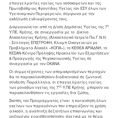
επαγγελματίες υγείας των νοσοκομείων και της
Πρωτοβάθμιας Φροντίδας Υγείας του ΕΣΥ όλων των
Υγειονομικών Περιφερειών, σύμφωνα με την
εκδήλωση ενδιαφέροντος τους.
η
Διοργανώνεται από τη Δ/νση Δημόσιας Υγείας της 7
Υ.ΠΕ. Κρήτης, σε συνεργασία με το Δίκτυο
Αλκοολογίας Κρήτης (Αλκοολογικό Ιατρείο Πα.Γ.Ν.Η.
- Σύλλογος ΕΠΙΣΤΡΟΦΗ, Κλαμπ Οικογενειών με
Προβλήματα Αλκοόλ «ΚΟΠΑ»), το
ΚΕΘΕΑ ΑΡΙΑΔΝΗ, το
ΚΕΣΑΝ-Κέντρο Πρόληψης Ηρακλείου
των Εξαρτήσεων
& Προαγωγής της Ψυχοκοινωνικής Υγείας σε
συνεργασία με τον ΟΚΑΝΑ.
Οι συμμετέχοντες των απομακρυσμένων περιοχών
θα το παρακολουθήσουν διαδικτυακά σε ζωντανή
σύνδεση. Παράλληλα, οι επαγγελματίες υγείας
ης
των μονάδων υγείας της 7
Υ.ΠΕ Κρήτης μπορούν να
παρακολουθήσουν τις εργασίες δια ζώσης.
Σκοπός του Προγράμματος είναι η κατανόηση όλων
εκείνων των παραγόντων που επηρεάζουν τη χρήση
αλκοόλ, η ανάπτυξη δεξιοτήτων επικοινωνίας και
αυξημένης ευαισθητοποίησης σχετικά με το θέμα