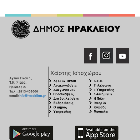
Χάρτης Ιστοχώρου
Αγίου Τίτου 1,
Δελτία Τύπου
Κ.Ε.Π.
Τ.Κ. 71202,
Ανακοινώσεις
Τηλέφωνα
Ηράκλειο
Διαγωνισμοί
e-Υπηρεσίες
Τηλ.: 2813-409000
Προσλήψεις
e-Αιτήματα
email:
info@heraklion.gr
Διαβουλεύσεις
Η Πόλη
Εκδηλώσεις
Ιστορία
Ο Δήμος
Κνωσός
Υπηρεσίες
Μουσεία