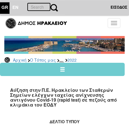
GR
EN
ΕΙΣΟΔΟΣ
Ο
Toggle
ΤΟΠΟΣ
navigati
ΜΑΣ
Ανακοινώσεις
Αρχείο
2026
...
Αρχική
Ο Τόπος μας
2022
2025
2024
2023
Αύξηση στην Π.Ε. Ηρακλείου των Σταθερών
2022
Σημείων ελέγχων ταχείας ανίχνευσης
αντιγόνου Covid-19 (rapid test) σε πεζούς από
2021
κλιμάκια του ΕΟΔΥ
2020
2019
ΔΕΛΤΙΟ ΤΥΠΟΥ
2018