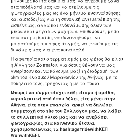
μπλούζες και τα σακίδια μας, να ανέβουμε ξανά
στα ποδήλατά μας και να στείλουμε τις
φωτογραφίες μας ως ένα μήνυμα ενσυναίσθησης
και αισιοδοξίας για τη συνολική αντιμετώπιση της
ασθένειας, αλλά και ενδυνάμωσης όλων των
μικρών και μεγάλων μαχητών. Επιθυμούμε, μέσα
από αυτή τη δράση, να συναντηθούμε, να
μοιραστούμε όμορφες στιγμές, να ενώσουμε τις
δυνάμεις μας για ένα κοινό καλό.
Η αφετηρία και ο τερματισμός μας φέτος θα είναι
η Αίγλη του Ζαππείου, για όσους θέλουν να μας
γνωρίσουν και να κάνουμε μαζί τη διαδρομή των
5km του Κλασικού Μαραθωνίου της Αθήνας, με το
ποδήλατό τους, τρέχοντας ή με τα πόδια.
Μπορεί να συμμετάσχει κάθε άτομο ή ομάδα,
κυριολεκτικά από όπου θέλει, είτε μένει στην
Αθήνα, είτε στην επαρχία, αρκεί να δηλώσει
συμμετοχή στο
site
του Συλλόγου μας, να λάβει
το συλλεκτικό υλικό μας και να ανεβάσει
φωτογραφίες στα κοινωνικά δίκτυα,
χρησιμοποιώντας τα
hashtags
#
ridewithKEFI
#
runwithKEFI
.