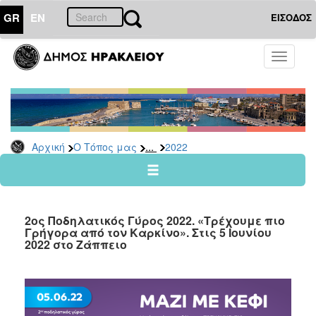
GR
EN
ΕΙΣΟΔΟΣ
Ο
Toggle
ΤΟΠΟΣ
navigati
ΜΑΣ
Ανακοινώσεις
Αρχείο
2026
...
Αρχική
Ο Τόπος μας
2022
2025
2024
2023
2ος Ποδηλατικός Γύρος 2022. «Τρέχουμε πιο
2022
Γρήγορα από τον Καρκίνο». Στις 5 Ιουνίου
2022 στο Ζάππειο
2021
2020
2019
2018