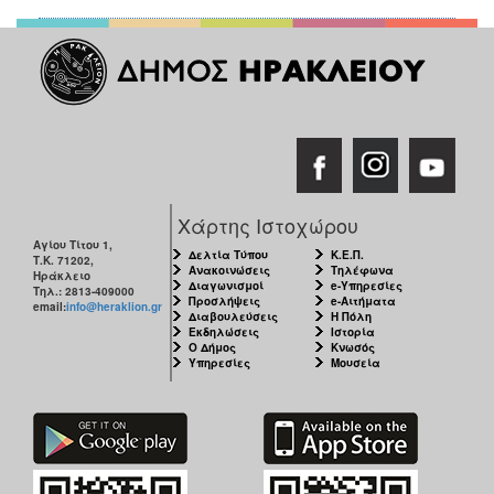
Χάρτης Ιστοχώρου
Αγίου Τίτου 1,
Δελτία Τύπου
Κ.Ε.Π.
Τ.Κ. 71202,
Ανακοινώσεις
Τηλέφωνα
Ηράκλειο
Διαγωνισμοί
e-Υπηρεσίες
Τηλ.: 2813-409000
Προσλήψεις
e-Αιτήματα
email:
info@heraklion.gr
Διαβουλεύσεις
Η Πόλη
Εκδηλώσεις
Ιστορία
Ο Δήμος
Κνωσός
Υπηρεσίες
Μουσεία