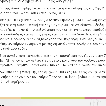
μογή των συστημάτων DRG στις δύο χώρες.
ός της συνάντησης ήταν η παρουσίαση από πλευράς της 7ης Υ.
οίησης του Ελληνικού Συστήματος DRG.
ύστημα DRG (Σύστημα Διαγνωστικά Ομοιογενών Ομάδων) είναι
ζεται στη συστηματική επιλογή έγκυρων και αξιόπιστων δεδομ
κομείο, με σκοπό την ταξινόμηση τους σε διαχειρίσιμο αριθμό 
ικά ουσιώδεις και ομοιογενείς και προσομοιάζουν σε επίπεδο 
ντικό εφόδιο για την αξιολόγηση του παραγόμενου έργου κάθ
έσιμων πόρων σύμφωνα με τις υφιστάμενες ανάγκες και την
οτικότερο τρόπο.
 τη συνάντηση εργασίας και την παρουσίαση του έργου στην 7
ΠαΓΝΗ, όπου επαγγελματίες υγείας κλινικών του νοσοκομείου 
τρονικού ιατρικού φακέλου «ΠΑΝΑΚΕΙΑ» και τη διαδικασία κωδ
πλαίσιο της επίσκεψης της ομάδας DRG της Μάλτας και των 
ντήσεις εργασίας και αύριο Τετάρτη 16 Νοεμβρίου 2022 το πρ
ού ενδιαφέροντος.