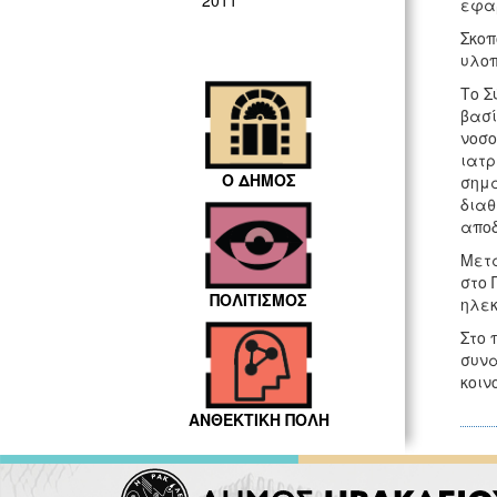
2011
εφαρ
Σκοπ
υλοπ
Το Σ
βασί
νοσο
ιατρ
Ο ΔΗΜΟΣ
σημα
διαθ
αποδ
Μετά
στο 
ΠΟΛΙΤΙΣΜΟΣ
ηλεκ
Στο 
συνα
κοιν
ΑΝΘΕΚΤΙΚΗ ΠΟΛΗ