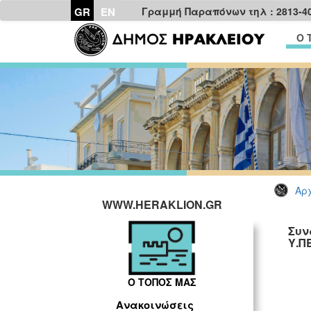
GR
EN
Γραμμή Παραπόνων τηλ : 2813-4
Ο 
Αρχ
WWW.HERAKLION.GR
Συν
Υ.Π
Ο ΤΟΠΟΣ ΜΑΣ
Ανακοινώσεις