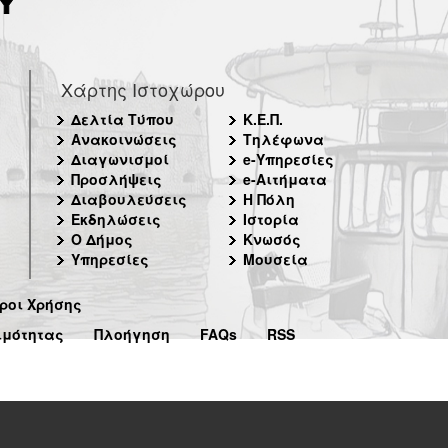
Χάρτης Ιστοχώρου
Δελτία Τύπου
Κ.Ε.Π.
Ανακοινώσεις
Τηλέφωνα
Διαγωνισμοί
e-Υπηρεσίες
Προσλήψεις
e-Αιτήματα
Διαβουλεύσεις
Η Πόλη
Εκδηλώσεις
Ιστορία
Ο Δήμος
Κνωσός
Υπηρεσίες
Μουσεία
ροι Χρήσης
ιμότητας
Πλοήγηση
FAQs
RSS