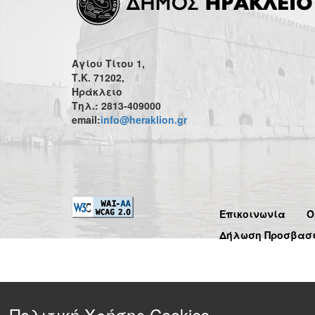
Αγίου Τίτου 1,
Τ.Κ. 71202,
Ηράκλειο
Τηλ.: 2813-409000
email:
info@heraklion.gr
Επικοινωνία
Ό
Δήλωση Προσβασ
Πολιτική Χρήσης Cookies