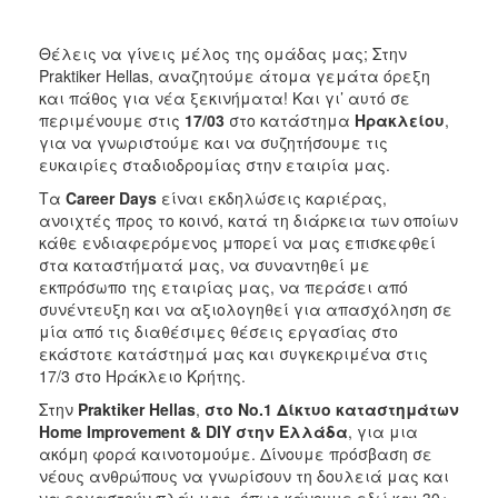
Θέλεις να γίνεις μέλος της ομάδας μας; Στην
Praktiker Hellas, αναζητούμε άτομα γεμάτα όρεξη
και πάθος για νέα ξεκινήματα! Και γι’ αυτό σε
περιμένουμε στις
17/03
στο κατάστημα
Ηρακλείου
,
για να γνωριστούμε και να συζητήσουμε τις
ευκαιρίες σταδιοδρομίας στην εταιρία μας.
Τα
Career
Days
είναι εκδηλώσεις καριέρας,
ανοιχτές προς το κοινό, κατά τη διάρκεια των οποίων
κάθε ενδιαφερόμενος μπορεί να μας επισκεφθεί
στα καταστήματά μας, να συναντηθεί με
εκπρόσωπο της εταιρίας μας, να περάσει από
συνέντευξη και να αξιολογηθεί για απασχόληση σε
μία από τις διαθέσιμες θέσεις εργασίας στο
εκάστοτε κατάστημά μας και συγκεκριμένα στις
17/3 στο Ηράκλειο Κρήτης.
Στην
Praktiker
Hellas
,
στο Ν
o
.1 Δίκτυο καταστημάτων
Home
Improvement
& DIY
στην Ελλάδα
, για μια
ακόμη φορά καινοτομούμε. Δίνουμε πρόσβαση σε
νέους ανθρώπους να γνωρίσουν τη δουλειά μας και
να εργαστούν πλάι μας, όπως κάνουμε εδώ και 30+