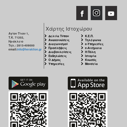
Χάρτης Ιστοχώρου
Αγίου Τίτου 1,
Δελτία Τύπου
Κ.Ε.Π.
Τ.Κ. 71202,
Ανακοινώσεις
Τηλέφωνα
Ηράκλειο
Διαγωνισμοί
e-Υπηρεσίες
Τηλ.: 2813-409000
Προσλήψεις
e-Αιτήματα
email:
info@heraklion.gr
Διαβουλεύσεις
Η Πόλη
Εκδηλώσεις
Ιστορία
Ο Δήμος
Κνωσός
Υπηρεσίες
Μουσεία