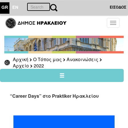
GR
EN
ΕΙΣΟΔΟΣ
Ο
Toggle
ΤΟΠΟΣ
navigati
ΜΑΣ
Ανακοινώσεις
Αρχείο
2026
Αρχική
Ο Τόπος μας
Ανακοινώσεις
Αρχείο
2022
2025
2024
2023
2022
“Career Days” στο Praktiker Ηρακλείου
2021
2020
2019
2018