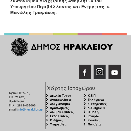
Συντονισμού Διαχείρισης Αποβλήτων του
Υπουργείου Περιβάλλοντος και Ενέργειας, κ.
Μανώλης Γραφάκος.
Χάρτης Ιστοχώρου
Αγίου Τίτου 1,
Δελτία Τύπου
Κ.Ε.Π.
Τ.Κ. 71202,
Ανακοινώσεις
Τηλέφωνα
Ηράκλειο
Διαγωνισμοί
e-Υπηρεσίες
Τηλ.: 2813-409000
Προσλήψεις
e-Αιτήματα
email:
info@heraklion.gr
Διαβουλεύσεις
Η Πόλη
Εκδηλώσεις
Ιστορία
Ο Δήμος
Κνωσός
Υπηρεσίες
Μουσεία