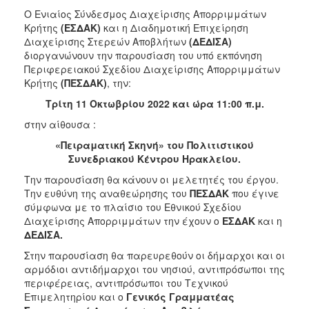
Ο Ενιαίος Σύνδεσμος Διαχείρισης Απορριμμάτων
2017
Κρήτης
(ΕΣΔΑΚ)
και η Διαδημοτική Επιχείρηση
2016
Διαχείρισης Στερεών Αποβλήτων
(ΔΕΔΙΣΑ)
διοργανώνουν την παρουσίαση του υπό εκπόνηση
2015
Περιφερειακού Σχεδίου Διαχείρισης Απορριμμάτων
2012
Κρήτης
(ΠΕΣΔΑΚ)
, την:
2011
Τρίτη 11 Οκτωβρίου 2022 και ώρα 11:00 π.μ.
στην αίθουσα :
«Πειραματική Σκηνή» του Πολιτιστικού
Συνεδριακού Κέντρου Ηρακλείου.
Ο
ΔΗΜΟΣ
Την παρουσίαση θα κάνουν οι μελετητές του έργου.
Την ευθύνη της αναθεώρησης του
ΠΕΣΔΑΚ
που έγινε
σύμφωνα με το πλαίσιο του Εθνικού Σχεδίου
ΠΟΛΙΤΙΣΜΟΣ
Διαχείρισης Απορριμμάτων την έχουν ο
ΕΣΔΑΚ
και η
ΔΕΔΙΣΑ.
ΑΝΘΕΚΤΙΚΗ
ΠΟΛΗ
Στην παρουσίαση θα παρευρεθούν οι δήμαρχοι και οι
αρμόδιοι αντιδήμαρχοι του νησιού, αντιπρόσωποι της
περιφέρειας, αντιπρόσωποι του Τεχνικού
Επιμελητηρίου και ο
Γενικός Γραμματέας