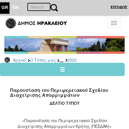
GR
EN
ΕΙΣΟΔΟΣ
Ο
Toggle
ΤΟΠΟΣ
navigati
ΜΑΣ
Ανακοινώσεις
Αρχείο
2026
...
Αρχική
Ο Τόπος μας
2022
2025
2024
2023
Παρουσίαση του Περιφερειακού Σχεδίου
2022
Διαχείρισης Απορριμμάτων
2021
ΔΕΛΤΙΟ ΤΥΠΟΥ
2020
2019
«Παρουσίαση του Περιφερειακού Σχεδίου
Διαχείρισης Απορριμμάτων Κρήτης (ΠΕΣΔΑΚ)»
2018