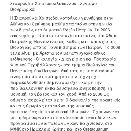
Σταυρούλα Χριατοδουλοπούλου - Σύντομο
Βιονραφίκό:
Η Σταυρούλα Χριστοδουλοπούλου γεννήθηκε στην
Αθήνα και ξεκίνησε μαθήματα πιάνο στην ηλικία
των 8 ετών, στο Δημοτικό Ωδείο Πατρών. Το 2006
απέκτησε με άριστα το πτυχίο στο πιάνο, στο Ωδείο
Πατραϊκής Μαντολινάτας, καθώς και το πτυχίο της
Βιολογίας από το Πανεπιστήμιο των Πατρών. Το 2009
τελειώνει με Άριστα τον μεταπτυχιακό κύκλο
ειδίκευσης «Οικολογία - Διαχείριση και Προστασία
Φυσικού Περιβάλλοντος» στο τμήμα Βιολογίας του
Πανεπιστημίου Πατρών. Από τότε σε μια διαδρομή
ανάμεσα στην επιστήμη και την τέχνη έχει
παρακολουθήσει σεμινάρια σχετικά με την
περιβαλλοντική εκπαίδευση/ευαισθητοποίηση, τη
μουσική, το θέατρο και τον χορό. Από το 2006 ως
σήμερα ασχολείται με τη διδασκαλία της πρακτικής
και της θεωρίας στο πιάνο, της μουσικής
προπαιδείας σε παιδιά από 18 μηνών - 7 χρονών και
με τη δημιουργία και την υλοποίηση εκπαιδευτικών
προγραμμάτων & παιδαγωγικών παιχνιδιών, στο
ΜΦΙΚ στο Ηράκλειο Κρήτης και στο Cretaquarium.