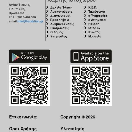
Αγίου Τίτου 1,
Δελτία Τύπου
Κ.Ε.Π.
Τ.Κ. 71202,
Ανακοινώσεις
Τηλέφωνα
Ηράκλειο
Διαγωνισμοί
e-Υπηρεσίες
Τηλ.: 2813-409000
Προσλήψεις
e-Αιτήματα
email:
info@heraklion.gr
Διαβουλεύσεις
Η Πόλη
Εκδηλώσεις
Ιστορία
Ο Δήμος
Κνωσός
Υπηρεσίες
Μουσεία
Επικοινωνία
Copyright © 2026
Όροι Χρήσης
Υλοποίηση