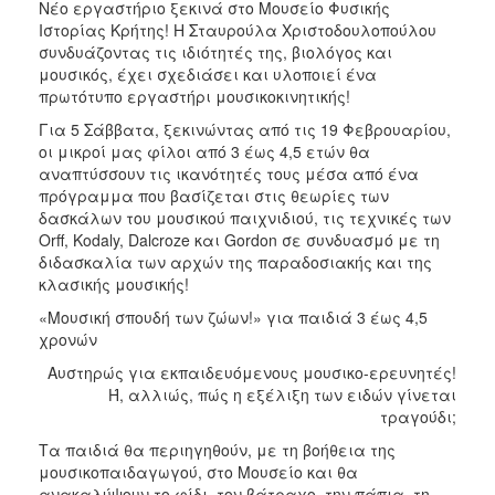
Νέο εργαστήριο ξεκινά στο Μουσείο Φυσικής
2017
Ιστορίας Κρήτης! Η Σταυρούλα Χριστοδουλοπούλου
συνδυάζοντας τις ιδιότητές της, βιολόγος και
2016
μουσικός, έχει σχεδιάσει και υλοποιεί ένα
2015
πρωτότυπο εργαστήρι μουσικοκινητικής!
2012
Για 5 Σάββατα, ξεκινώντας από τις 19 Φεβρουαρίου,
οι μικροί μας φίλοι από 3 έως 4,5 ετών θα
2011
αναπτύσσουν τις ικανότητές τους μέσα από ένα
πρόγραμμα που βασίζεται στις θεωρίες των
δασκάλων του μουσικού παιχνιδιού, τις τεχνικές των
Orff, Kodaly, Dalcroze και Gordon σε συνδυασμό με τη
διδασκαλία των αρχών της παραδοσιακής και της
Ο
κλασικής μουσικής!
ΔΗΜΟΣ
«Μουσική σπουδή των ζώων!» για παιδιά 3 έως 4,5
ΠΟΛΙΤΙΣΜΟΣ
χρονών
Αυστηρώς για εκπαιδευόμενους μουσικο-ερευνητές!
ΑΝΘΕΚΤΙΚΗ
Ή, αλλιώς, πώς η εξέλιξη των ειδών γίνεται
ΠΟΛΗ
τραγούδι;
Τα παιδιά θα περιηγηθούν, με τη βοήθεια της
μουσικοπαιδαγωγού, στο Μουσείο και θα
ανακαλύψουν το φίδι, τον βάτραχο, την πάπια, τη