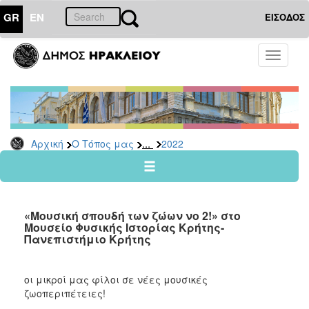
GR
EN
ΕΙΣΟΔΟΣ
Ο
Toggle
ΤΟΠΟΣ
navigati
ΜΑΣ
Ανακοινώσεις
Αρχείο
2026
...
Αρχική
Ο Τόπος μας
2022
2025
2024
2023
«Μουσική σπουδή των ζώων νο 2!» στο
2022
Μουσείο Φυσικής Ιστορίας Κρήτης-
Πανεπιστήμιο Κρήτης
2021
2020
οι μικροί μας φίλοι σε νέες μουσικές
2019
ζωοπεριπέτειες!
2018