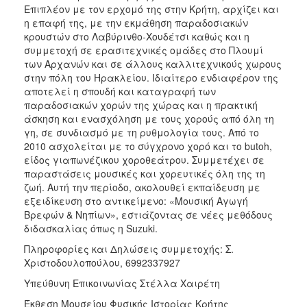
Επιπλέον με τον ερχομό της στην Κρήτη, αρχίζει και
η επαφή της, με την εκμάθηση παραδοσιακών
κρουστών στο Λαβύρινθο-Χουδέτσι καθώς και η
συμμετοχή σε ερασιτεχνικές ομάδες στο Πλουμί
των Αρχανών και σε άλλους καλλιτεχνικούς χωρους
στην πόλη του Ηρακλείου. Ιδιαίτερο ενδιαφέρον της
αποτελεί η σπουδή και καταγραφή των
παραδοσιακών χορών της χώρας και η πρακτική
άσκηση και ενασχόληση με τους χορούς από όλη τη
γη, σε συνδιασμό με τη ρυθμολογία τους. Από το
2010 ασχολείται με το σύγχρονο χορό και το butoh,
είδος γιαπωνέζικου χοροθεάτρου. Συμμετέχει σε
παραστάσεις μουσικές και χορευτικές όλη της τη
ζωή. Αυτή την περίοδο, ακολουθεί εκπαίδευση με
εξειδίκευση στο αντικείμενο: «Μουσική Αγωγή
Βρεφών & Νηπίων», εστιάζοντας σε νέες μεθόδους
διδασκαλίας όπως η Suzuki.
Πληροφορίες και Δηλώσεις συμμετοχής: Σ.
Χριστοδουλοπούλου, 6992337927
Υπεύθυνη Επικοινωνίας Στέλλα Χαιρέτη
Έκθεση Μουσείου Φυσικής Ιστορίας Κρήτης