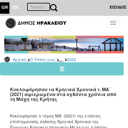
GR
EN
ΕΙΣΟΔΟΣ
Ο
Toggle
ΤΟΠΟΣ
navigati
ΜΑΣ
Ανακοινώσεις
Αρχείο
2026
...
Αρχική
Ο Τόπος μας
2022
2025
2024
2023
Κυκλοφόρησαν τα Κρητικά Χρονικά τ. ΜΑ΄
2022
(2021) αφιερωμένα στα ογδόντα χρόνια από
τη Μάχη της Κρήτης
2021
2020
Κυκλοφόρησε ο τόμος ΜΑ΄ (2021) της ετήσιας
2019
επιστημονικής έκδοσης Κρητικά Χρονικά της
2018
Εταιρίας Κρητικών Ιστορικών Μελετών, ο οποίος