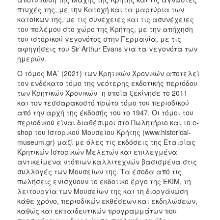
πτυχές της, με την Κατοχή και τα μαρτύρια των
κατοίκων της, με τις συνέχειες και τις ασυνέχειες
του πολέμου στο χώρο της Κρήτης, με την απήχηση
του ιστορικού γεγονότος στην Γερμανία, με τις
αφηγήσεις του Sir Arthur Evans για τα γεγονότα των
ημερών.
Ο τόμος ΜΑ΄ (2021) των Κρητικών Χρονικών αποτελεί
τον ενδέκατο τόμο της νεότερης εκδοτικής περιόδου
των Κρητικών Χρονικών -η οποία ξεκίνησε το 2011-
και τον τεσσαρακοστό πρώτο τόμο του περιοδικού
από την αρχή της έκδοσής του το 1947. Οι τόμοι του
περιοδικού είναι διαθέσιμοι στο Πωλητήριο και το e-
shop του Ιστορικού Μουσείου Κρήτης (www.historical-
museum.gr) μαζί με όλες τις εκδόσεις της Εταιρίας
Κρητικών Ιστορικών Μελετών και επιλεγμένα
αντικείμενα ντόπιων καλλιτεχνών βασισμένα στις
συλλογές των Μουσείων της. Τα έσοδα από τις
πωλήσεις ενισχύουν το εκδοτικό έργο της ΕΚΙΜ, τη
λειτουργία των Μουσείων της και τη διοργάνωση
κάθε χρόνο, περιοδικών εκθέσεων και εκδηλώσεων,
καθώς και εκπαιδευτικών προγραμμάτων που