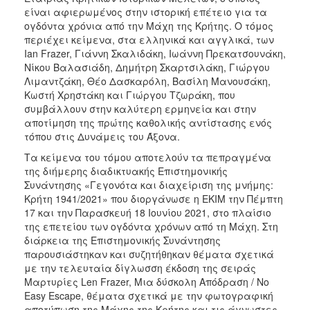
είναι αφιερωμένος στην ιστορική επέτειο για τα
2017
ογδόντα χρόνια από την Μάχη της Κρήτης. Ο τόμος
2016
περιέχει κείμενα, στα ελληνικά και αγγλικά, των
Ian Frazer, Γιάννη Σκαλιδάκη, Ιωάννη Πρεκατσουνάκη,
2015
Νίκου Βαλασιάδη, Δημήτρη Σκαρτσιλάκη, Γιώργου
2012
Λιμαντζάκη, Θέο Δασκαρόλη, Βασίλη Μανουσάκη,
Κωστή Χρηστάκη και Γιώργου Τζωράκη, που
2011
συμβάλλουν στην καλύτερη ερμηνεία και στην
αποτίμηση της πρώτης καθολικής αντίστασης ενός
τόπου στις Δυνάμεις του Άξονα.
Τα κείμενα του τόμου αποτελούν τα πεπραγμένα
Ο
της διήμερης διαδικτυακής Επιστημονικής
ΔΗΜΟΣ
Συνάντησης «Γεγονότα και διαχείριση της μνήμης:
Κρήτη 1941/2021» που διοργάνωσε η ΕΚΙΜ την Πέμπτη
ΠΟΛΙΤΙΣΜΟΣ
17 και την Παρασκευή 18 Ιουνίου 2021, στο πλαίσιο
της επετείου των ογδόντα χρόνων από τη Μάχη. Στη
διάρκεια της Επιστημονικής Συνάντησης
ΑΝΘΕΚΤΙΚΗ
ΠΟΛΗ
παρουσιάστηκαν και συζητήθηκαν θέματα σχετικά
με την τελευταία δίγλωσση έκδοση της σειράς
Μαρτυρίες Len Frazer, Μια δύσκολη Απόδραση / No
Easy Escape, θέματα σχετικά με την φωτογραφική
αποτύπωση της Μάχης της Κρήτης και τις άγνωστες