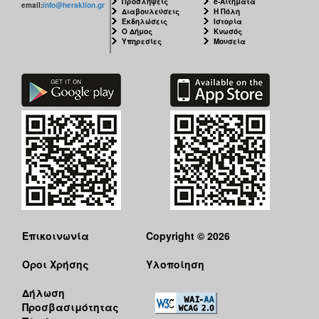
Προσλήψεις
e-Αιτήματα
email:
info@heraklion.gr
Διαβουλεύσεις
Η Πόλη
Εκδηλώσεις
Ιστορία
Ο Δήμος
Κνωσός
Υπηρεσίες
Μουσεία
Επικοινωνία
Copyright © 2026
Όροι Χρήσης
Υλοποίηση
Δήλωση
Προσβασιμότητας