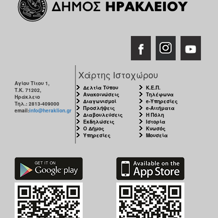
Χάρτης Ιστοχώρου
Αγίου Τίτου 1,
Δελτία Τύπου
Κ.Ε.Π.
Τ.Κ. 71202,
Ανακοινώσεις
Τηλέφωνα
Ηράκλειο
Διαγωνισμοί
e-Υπηρεσίες
Τηλ.: 2813-409000
Προσλήψεις
e-Αιτήματα
email:
info@heraklion.gr
Διαβουλεύσεις
Η Πόλη
Εκδηλώσεις
Ιστορία
Ο Δήμος
Κνωσός
Υπηρεσίες
Μουσεία