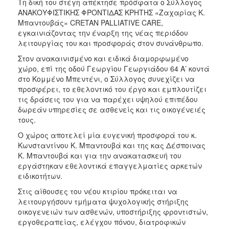
Τη δική του στέγη απέκτησε πρόσφατα ο Σύλλογος
ΑΝΑΚΟΥΦΙΣΤΙΚΗΣ ΦΡΟΝΤΙΔΑΣ ΚΡΗΤΗΣ «Ζαχαρίας Κ.
2017
Μπαντουβάς» CRETAN PALLIATIVE CARE,
2016
εγκαινιάζοντας την έναρξη της νέας περιόδου
λειτουργίας του και προσφοράς στον συνάνθρωπο.
2015
Στον ανακαινισμένο και ειδικά διαμορφωμένο
2012
χώρο, επί της οδού Γεωργίου Γεωργιάδου 64 Α’ κοντά
2011
στο Κομμένο Μπεντένι, ο Σύλλογος συνεχίζει να
προσφέρει, το εθελοντικό του έργο και εμπλουτίζει
τις δράσεις του για να παρέχει υψηλού επιπέδου
δωρεάν υπηρεσίες σε ασθενείς και τις οικογένειές
τους.
Ο
ΔΗΜΟΣ
Ο χώρος αποτελεί μία ευγενική προσφορά του κ.
Κωνσταντίνου Κ. Μπαντουβά και της κας Δέσποινας
Κ. Μπαντουβά και για την ανακατασκευή του
ΠΟΛΙΤΙΣΜΟΣ
εργάστηκαν εθελοντικά επαγγελματίες αρκετών
ειδικοτήτων.
ΑΝΘΕΚΤΙΚΗ
ΠΟΛΗ
Στις αίθουσες του νέου κτιρίου πρόκειται να
λειτουργήσουν τμήματα ψυχολογικής στήριξης
οικογενειών των ασθενών, υποστήριξης φροντιστών,
εργοθεραπείας, ελέγχου πόνου, διατροφικών