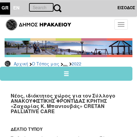
GR
EN
ΕΙΣΟΔΟΣ
Ο
Toggle
ΤΟΠΟΣ
navigati
ΜΑΣ
Ανακοινώσεις
Αρχείο
2026
...
Αρχική
Ο Τόπος μας
2022
2025
2024
2023
Νέος, ιδιόκτητος χώρος για τον Σύλλογο
2022
ΑΝΑΚΟΥΦΙΣΤΙΚΗΣ ΦΡΟΝΤΙΔΑΣ ΚΡΗΤΗΣ
«Ζαχαρίας Κ. Μπαντουβάς» CRETAN
2021
PALLIATIVE CARE
2020
2019
ΔΕΛΤΙΟ ΤΥΠΟΥ
2018