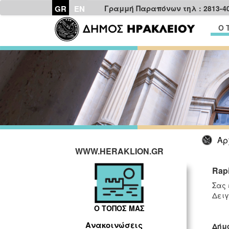
GR
EN
Γραμμή Παραπόνων τηλ : 2813-4
Ο 
Αρ
WWW.HERAKLION.GR
Rap
Σας 
Δειγ
Ο ΤΟΠΟΣ ΜΑΣ
Ανακοινώσεις
Δήμ