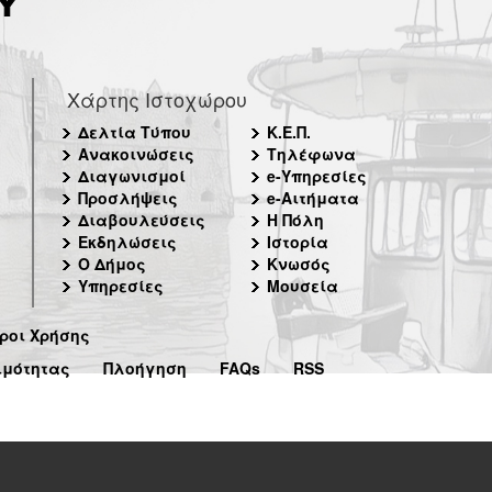
Χάρτης Ιστοχώρου
Δελτία Τύπου
Κ.Ε.Π.
Ανακοινώσεις
Τηλέφωνα
Διαγωνισμοί
e-Υπηρεσίες
Προσλήψεις
e-Αιτήματα
Διαβουλεύσεις
Η Πόλη
Εκδηλώσεις
Ιστορία
Ο Δήμος
Κνωσός
Υπηρεσίες
Μουσεία
ροι Χρήσης
ιμότητας
Πλοήγηση
FAQs
RSS