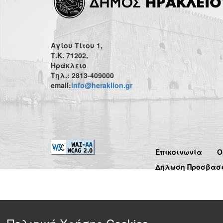
Αγίου Τίτου 1,
Τ.Κ. 71202,
Ηράκλειο
Τηλ.: 2813-409000
email:
info@heraklion.gr
Επικοινωνία
Ό
Δήλωση Προσβασ