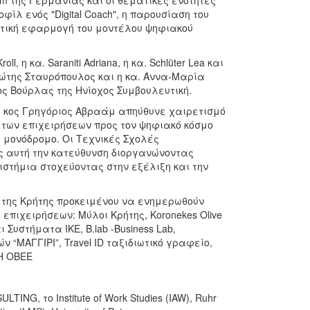
m της Γερμανίας και οι θεματικές ενότητες
ίλ ενός "Digital Coach", η παρουσίαση του
ακτική εφαρμογή του μοντέλου ψηφιακού
 η κα. Saraniti Adriana, η κα. Schlüter Lea και
γιώτης Σταυρόπουλος και η κα. Άννα-Μαρία
ος Βούρλας της Ηνίοχος Συμβουλευτική.
, κος Γρηγόριος Αβραάμ απηύθυνε χαιρετισμό
των επιχειρήσεων προς τον ψηφιακό κόσμο
ί μονόδρομο. Οι Τεχνικές Σχολές
 αυτή την κατεύθυνση διοργανώνοντας
στήμια στοχεύοντας στην εξέλιξη και την
 της Κρήτης προκειμένου να ενημερωθούν
 επιχειρήσεων: Μύλοι Κρήτης, Koronekes Olive
Συστήματα ΙΚΕ, B.lab -Business Lab,
“ΜΑΓΓΙΡΙ”, Travel ID ταξιδιωτικό γραφείο,
Η ΟΒΕΕ
NG, το Institute of Work Studies (IAW), Ruhr