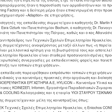
ίδευση την επιμέλεια της οποίας είχε το Πανεπιστημίου Bochu
προγράμματος ήταν η παρουσίαση των αρμοδιοτήτων και το προφ
hing Factory και η δεύτερη μέρα ήταν επικεντρωμένη στην πρ
σχηματισμού «Adaption» σε επιχειρήσεις.
ισηγητές της εκπαίδευσης συμμετείχαν ο καθηγητής Dr. Martin Kroll,
. Esra Ozturk του Πανεπιστημίου Bochum, ο καθηγητής Dr. Πανα
ιάτη του Πανεπιστημίου της Πάτρας, καθώς και ο κος Αθανάσι
 αντιπρόεδρος των Τεχνικών Σχολών Επιμελητηρίου Ηρακλείου
ς συμμετέχοντες αναφέροντας μεταξύ άλλων πως «η πορεία 
ίναι μελλοντικά κρίσιμη για τη βιωσιμότητά τους και αποτελε
ελητηρίου Ηρακλείου είναι σταθερά προσανατολισμένες προς
υρωπαϊκές συνεργασίες με εκπαιδευτικούς φορείς και πανεπι
τυξη των τοπικών επιχειρήσεων».
 εκπαίδευση παρευρέθηκαν εκπρόσωποι τοπικών επιχειρήσεων
ειδικούς για καινοτόμες πρακτικές στην οργάνωση και διοίκηση
 ΒΙΟΕΡΕΥΝΗΤΙΚΑ ΕΡΓΑΣΤΗΡΙΑ Α.Ε, HYLICON – Καινοτόμα Υλικά και 
τακες ΚΟΙΝΕΣΕΠ, Infomen, Εργαστήριο Παραδοσιακών Ζυμαρικών 
& COOLING Καλογεράκης και η εταιρία ΥΙΟΙ ΣΤΑΥΡΟΥ ΤΣΙΚΝΑΚ
ης συμμετείχαν και μέλη της κοινοπραξίας όπως:
ΕΚ Τεχνικές Σχολές Επιμελητηρίου Ηρακλείου, η Eniochos CONSULTI