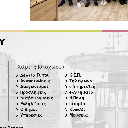
Χάρτης Ιστοχώρου
Δελτία Τύπου
Κ.Ε.Π.
Ανακοινώσεις
Τηλέφωνα
Διαγωνισμοί
e-Υπηρεσίες
Προσλήψεις
e-Αιτήματα
Διαβουλεύσεις
Η Πόλη
Εκδηλώσεις
Ιστορία
Ο Δήμος
Κνωσός
Υπηρεσίες
Μουσεία
ροι Χρήσης