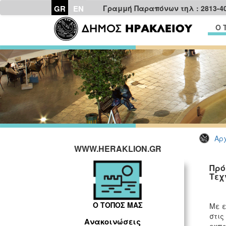
GR
EN
Γραμμή Παραπόνων τηλ : 2813-4
Ο 
Αρχ
WWW.HERAKLION.GR
Πρό
Τεχ
Ο ΤΟΠΟΣ ΜΑΣ
Με ε
στις
Ανακοινώσεις