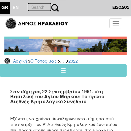
GR
EN
ΕΙΣΟΔΟΣ
Ο
Toggle
ΤΟΠΟΣ
navigati
ΜΑΣ
Ανακοινώσεις
Αρχείο
2026
...
Αρχική
Ο Τόπος μας
2022
2025
2024
2023
Σαν σήμερα, 22 Σεπτεμβρίου 1961, στη
2022
Βασιλική του Αγίου Μάρκου: Το πρώτο
Διεθνές Κρητολογικό Συνέδριο
2021
2020
Εξήντα ένα χρόνια συμπληρώνονται σήμερα από
2019
την έναρξη του Α’ Διεθνούς Κρητολογικού Συνεδρίου
2018
που πραγματοποιήθηκε στην Κρήτη, στο Ηράκλειο