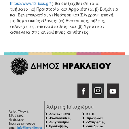
https://www.13-iccs.gr/
) θα διεξαχθεί σε τρία
τμήματα: α) Προϊστορία και Αρχαιότητα, β) Βυζάντιο
και Βενετοκρατία, γ) Νεότερη και Σύγχρονη εποχή,
με θεματικούς άξονες: (α) Ανατροπές, ρήξεις,
ασυνέχειες, επαναστάσεις, και (β) Υγεία και
ασθένεια στις ανθρώπινες κοινότητες.
Χάρτης Ιστοχώρου
Αγίου Τίτου 1,
Δελτία Τύπου
Κ.Ε.Π.
Τ.Κ. 71202,
Ανακοινώσεις
Τηλέφωνα
Ηράκλειο
Διαγωνισμοί
e-Υπηρεσίες
Τηλ.: 2813-409000
Προσλήψεις
e-Αιτήματα
email:
info@heraklion.gr