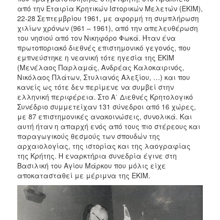
από την Εταιρία Κρητικών Ιστορικών Μελετών (ΕΚΙΜ),
2017
22-28 Σεπτεμβρίου 1961, με αφορμή τη συμπλήρωση
2016
χιλίων χρόνων (961 – 1961), από την απελευθέρωση
του νησιού από τον Νικηφόρο Φωκά. Ήταν ένα
2015
πρωτοποριακό διεθνές επιστημονικό γεγονός, που
2012
εμπνεύστηκε η νεανική τότε ηγεσία της ΕΚΙΜ
(Μενέλαος Παρλαμάς, Ανδρέας Καλοκαιρινός,
2011
Νικόλαος Πλάτων, Στυλιανός Αλεξίου, …) και που
κανείς ως τότε δεν περίμενε να συμβεί στην
ελληνική περιφέρεια. Στο Α΄ Διεθνές Κρητολογικό
Συνέδριο συμμετείχαν 131 σύνεδροι από 16 χώρες,
με 87 επιστημονικές ανακοινώσεις, συνολικά. Και
Ο
αυτή ήταν η απαρχή ενός από τους πιο στέρεους και
ΔΗΜΟΣ
παραγωγικούς θεσμούς των σπουδών της
αρχαιολογίας, της ιστορίας και της λαογραφίας
ΠΟΛΙΤΙΣΜΟΣ
της Κρήτης. Η εναρκτήρια συνεδρία έγινε στη
Βασιλική του Αγίου Μάρκου που μόλις είχε
ΑΝΘΕΚΤΙΚΗ
αποκατασταθεί με μέριμνα της ΕΚΙΜ.
ΠΟΛΗ