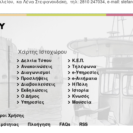
λείου, κα Λένα Στεφανουδάκη, τηλ: 2810 247034, e-mail: stefan
Χάρτης Ιστοχώρου
Δελτία Τύπου
Κ.Ε.Π.
Ανακοινώσεις
Τηλέφωνα
Διαγωνισμοί
e-Υπηρεσίες
Προσλήψεις
e-Αιτήματα
Διαβουλεύσεις
Η Πόλη
Εκδηλώσεις
Ιστορία
Ο Δήμος
Κνωσός
Υπηρεσίες
Μουσεία
ροι Χρήσης
ιμότητας
Πλοήγηση
FAQs
RSS