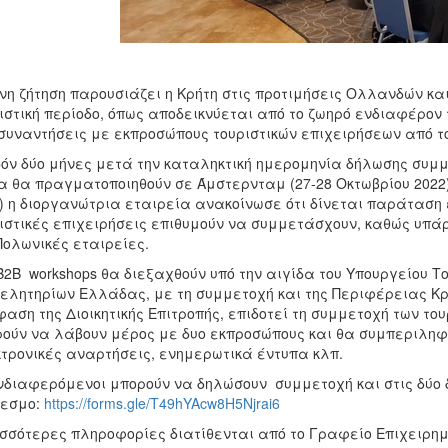
νη ζήτηση παρουσιάζει η Κρήτη στις προτιμήσεις Ολλανδών κα
ιστική περίοδο, όπως αποδεικνύεται από το ζωηρό ενδιαφέρον
συναντήσεις με εκπροσώπους τουριστικών επιχειρήσεων από τ
όν δύο μήνες μετά την καταληκτική ημερομηνία δήλωσης συμμε
α θα πραγματοποιηθούν σε Άμστερνταμ (27-28 Οκτωβρίου 2022)
) η διοργανώτρια εταιρεία ανακοίνωσε ότι δίνεται παράταση
ιστικές επιχειρήσεις επιθυμούν να συμμετάσχουν, καθώς υπ
Πολωνικές εταιρείες.
2Β workshops θα διεξαχθούν υπό την αιγίδα του Υπουργείου Το
ελητηρίων Ελλάδας, με τη συμμετοχή και της Περιφέρειας Κρ
αση της Διοικητικής Επιτροπής, επιδοτεί τη συμμετοχή των του
ούν να λάβουν μέρος με δυο εκπροσώπους και θα συμπεριληφ
τρονικές αναρτήσεις, ενημερωτικά έντυπα κλπ.
νδιαφερόμενοι μπορούν να δηλώσουν συμμετοχή και στις δύο δ
δεσμο:
https://forms.gle/T49hYAcw8H5Njrai6
σσότερες πληροφορίες διατίθενται από το Γραφείο Επιχειρημ