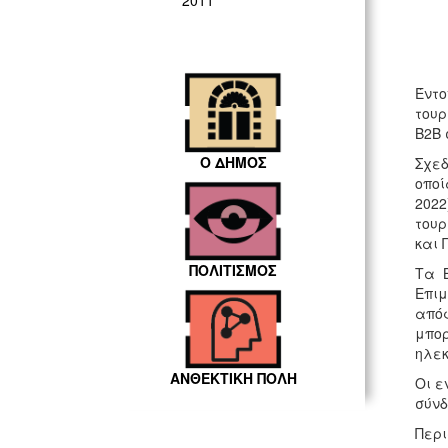
2011
Έντο
τουρ
Β2Β 
Ο ΔΗΜΟΣ
Σχεδ
οποί
2022
τουρ
και 
ΠΟΛΙΤΙΣΜΟΣ
Τα Β
Επιμ
απόφ
μπορ
ηλεκ
ΑΝΘΕΚΤΙΚΗ ΠΟΛΗ
Οι ε
σύν
Περι