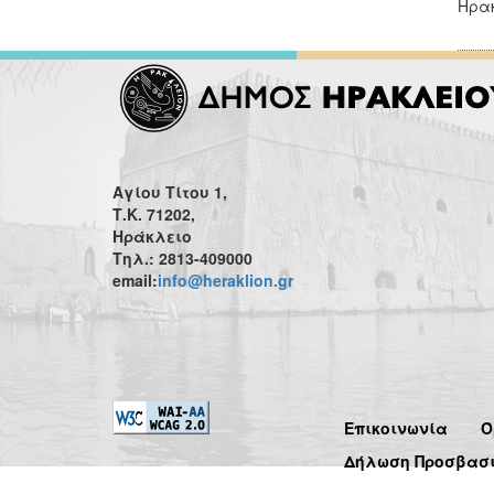
Ηρακ
Αγίου Τίτου 1,
Τ.Κ. 71202,
Ηράκλειο
Τηλ.: 2813-409000
email:
info@heraklion.gr
Επικοινωνία
Ό
Δήλωση Προσβασ