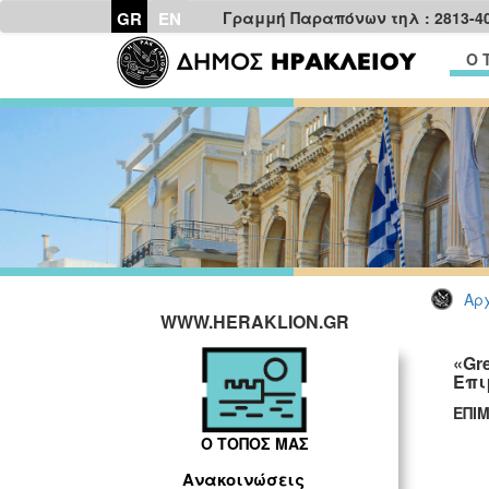
GR
EN
Γραμμή Παραπόνων τηλ : 2813-4
Ο 
Αρχ
WWW.HERAKLION.GR
«Gr
Επι
ΕΠΙ
Ο ΤΟΠΟΣ ΜΑΣ
Ανακοινώσεις