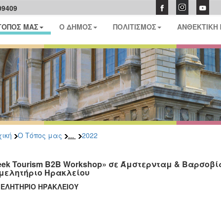
09409
ΤΟΠΟΣ ΜΑΣ
Ο ΔΗΜΟΣ
ΠΟΛΙΤΙΣΜΟΣ
ΑΝΘΕΚΤΙΚΗ
...
ική
Ο Τόπος μας
2022
eek Tourism B2B Workshop» σε Άμστερνταμ & Βαρσοβί
μελητήριο Ηρακλείου
ΜΕΛΗΤΗΡΙΟ ΗΡΑΚΛΕΙΟΥ
21/09/2