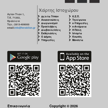
Χάρτης Ιστοχώρου
Αγίου Τίτου 1,
Δελτία Τύπου
Κ.Ε.Π.
Τ.Κ. 71202,
Ανακοινώσεις
Τηλέφωνα
Ηράκλειο
Διαγωνισμοί
e-Υπηρεσίες
Τηλ.: 2813-409000
Προσλήψεις
e-Αιτήματα
email:
info@heraklion.gr
Διαβουλεύσεις
Η Πόλη
Εκδηλώσεις
Ιστορία
Ο Δήμος
Κνωσός
Υπηρεσίες
Μουσεία
Επικοινωνία
Copyright © 2026