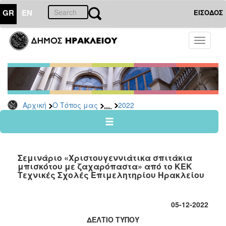
GR
EN
ΕΙΣΟΔΟΣ
Ο
Toggle
ΤΟΠΟΣ
navigati
ΜΑΣ
Ανακοινώσεις
Αρχείο
2026
...
Αρχική
Ο Τόπος μας
2022
2025
2024
2023
Σεμινάριο «Χριστουγεννιάτικα σπιτάκια
2022
μπισκότου με ζαχαρόπαστα» από το ΚΕΚ
Τεχνικές Σχολές Επιμελητηρίου Ηρακλείου
2021
2020
05-12-2022
2019
ΔΕΛΤΙΟ ΤΥΠΟΥ
2018