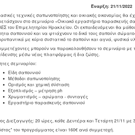
Έναρξη: 21/11/2022
βασικές τεχνικές σαπωνοποίησης και οικιακής οικονομίας θα έ
ετάσχουν στο σεμινάριο «Οικιακό εργαστήριο παρασκευής σα
ΕΣ του Επιμελητηρίου Ηρακλείου. Οι εκπαιδευόμενοι θα μάθο
τητα σαπουνιού και να φτιάχνουν το δικό τους σαπούνι σώματο
ρυπαντικά με κύριο συστατικό το σαπούνι και αγνά, φυσικά υλ
υμμετέχοντες μπορούν να παρακολουθήσουν το σεμινάριο με τ
ίδευσης μέσω νέας πλατφόρμας ή δια ζώσης.
ητες σεμιναρίου:
Είδη σαπουνιού
Μέθοδοι σαπωνοποίησης
Ορισμός και χημική σύσταση
Εξοπλισμός – μέτρηση ph
Χρωματισμός – αρώματα - συνταγές
Εργαστήριο παρασκευής σαπουνιού
ος Διεξαγωγής: 20 ώρες, κάθε Δευτέρα και Τετάρτη 21/11 με 
όστος* του προγράμματος είναι 160€ ανά συμμετοχή.