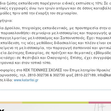
 δια ζώσης εκπαίδευση παρέχονται ειδικές εκπτώσεις 10%: Σε α
ικές εγγραφές άνω των τριών ατόμων και σε όσους καταβάλο
μάδες πριν από την έναρξη του σεμιναρίου.
γήτρια:
α Δρούλου, πτυχιούχος εκπαιδευτικός, με προυπηρεσία στην 
 παρακολουθήσει σεμινάρια μελισσοκομίας και παραγωγής φυ
παγγελματίας μελισσοκόμος και Σαπουνοποιός. Έχει παρακολ
εκπαίδευση, τις νέες μεθόδους διδασκαλίας και πλέον είναι ε
κείμενο τη μελισσοκομία, την παραγωγή σαπουνιού και φυτικ
εία Δεύτερης Ευκαιρίας, σε πρότζεκτ και θεματικές εβδομάδε
ετάσχει σε Φεστιβάλ και Οικογιορτές. Επίσης, έχει συγγράψε
τρονικά και στον τοπικό τύπο.
οφορίες στο ΚΕΚ ΤΕΧΝΙΚΕΣ ΣΧΟΛΕΣ του Επιμελητηρίου Ηρακλεί
αρνασσός, τηλ. 2810-302736 & 302730 φαξ 2810-227189, info@katar
σελίδα:
www.katartisi.gr