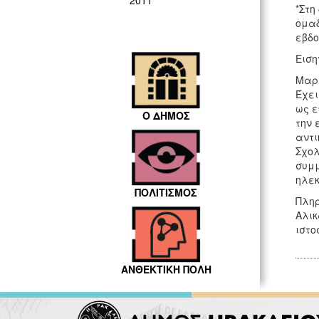
2011
*Στη
ομαδ
εβδο
Ειση
Μαρί
Έχει
ως ε
Ο ΔΗΜΟΣ
την 
αντι
Σχολ
συμμ
ηλεκ
ΠΟΛΙΤΙΣΜΟΣ
Πληρ
Αλικ
ιστο
ΑΝΘΕΚΤΙΚΗ ΠΟΛΗ