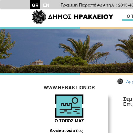
GR
EN
Γραμμή Παραπόνων τηλ : 2813-4
Ο 
Αρχ
WWW.HERAKLION.GR
Σεμ
Επι
Ο ΤΟΠΟΣ ΜΑΣ
Ανακοινώσεις