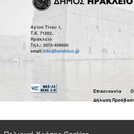
Αγίου Τίτου 1,
Τ.Κ. 71202,
Ηράκλειο
Τηλ.: 2813-409000
email:
info@heraklion.gr
Επικοινωνία
Ό
Δήλωση Προσβασ
Πολιτική Χρήσης Cookies