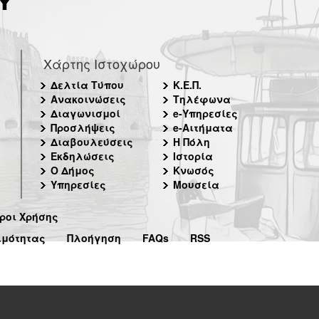
Χάρτης Ιστοχώρου
Δελτία Τύπου
Κ.Ε.Π.
Ανακοινώσεις
Τηλέφωνα
Διαγωνισμοί
e-Υπηρεσίες
Προσλήψεις
e-Αιτήματα
Διαβουλεύσεις
Η Πόλη
Εκδηλώσεις
Ιστορία
Ο Δήμος
Κνωσός
Υπηρεσίες
Μουσεία
ροι Χρήσης
ιμότητας
Πλοήγηση
FAQs
RSS