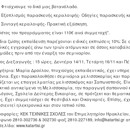
τιάχνουμε το δικό μας βοτανόλαδο.
ξοπλισμός παρασκευής κεραλοιφής- Οδηγίες παρασκευής κ
υνταγή κεραλοιφής- Πρακτική εξάσκηση.
όστος του προγράμματος είναι 110€ ανά συμμετοχή*.
 δια ζώσης εκπαίδευση παρέχονται ειδικές εκπτώσεις 10%: Σε α
ικές εγγραφές άνω των τριών ατόμων και σε όσους καταβάλο
μάδες πριν από την έναρξη του σεμιναρίου.
ος Διεξαγωγής : 15 ώρες. Δευτέρα 14/11, Tετάρτη 16/11 και Πέ
γήτρια: Μαρία Δρούλου, πτυχιούχος εκπαιδευτικός, έχει υπηρ
όνια. Έχει παρακολουθήσει σεμινάρια μελισσοκομίας και παρ
ζεται ως επαγγελματίας μελισσοκόμος και Σαπωνοποιός. Είν
κτικό αντικείμενο τη Μελισσοκομία, την παραγωγή σαπουνιού 
όγους, Σχολεία Δεύτερης Ευκαιρίας, σε πρότζεκτ και θεματικ
ς. Έχει συμμετάσχει σε Φεστιβάλ και Οικογιορτές. Επίσης, έ
σιευτεί ηλεκτρονικά και στον τοπικό τύπο.
οφορίες: ΚΕΚ ΤΕΧΝΙΚΕΣ ΣΧΟΛΕΣ του Επιμελητηρίου Ηρακλείου,
φωνο 2810-302736 & 302730 φαξ 2810-227189, info@katartisi.gr απ
σελίδα: www.katartisi.gr