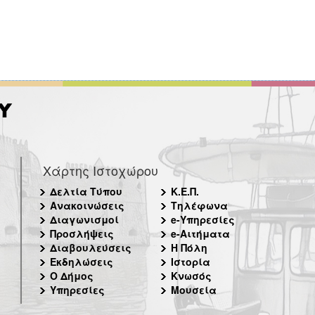
Χάρτης Ιστοχώρου
Δελτία Τύπου
Κ.Ε.Π.
Ανακοινώσεις
Τηλέφωνα
Διαγωνισμοί
e-Υπηρεσίες
Προσλήψεις
e-Αιτήματα
Διαβουλεύσεις
Η Πόλη
Εκδηλώσεις
Ιστορία
Ο Δήμος
Κνωσός
Υπηρεσίες
Μουσεία