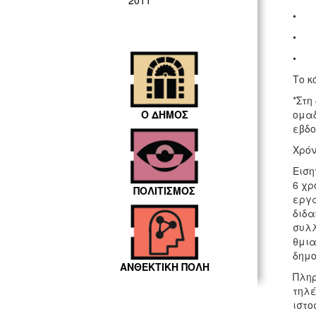
2011
• Φ
• Ε
• Σ
Το κ
*Στη
Ο ΔΗΜΟΣ
ομαδ
εβδο
Χρόν
Ειση
6 χρ
ΠΟΛΙΤΙΣΜΟΣ
εργά
διδα
συλλ
θμια
δημο
ΑΝΘΕΚΤΙΚΗ ΠΟΛΗ
Πληρ
τηλέ
ιστο