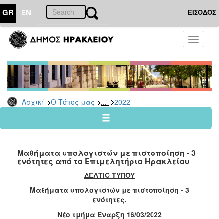
GR
EN
ΕΙΣΟΔΟΣ
Ο
Toggle
ΤΟΠΟΣ
navigati
ΜΑΣ
Ανακοινώσεις
Αρχείο
2026
...
Αρχική
Ο Τόπος μας
2022
2025
2024
2023
Μαθήματα υπολογιστών με πιστοποίηση - 3
2022
ενότητες από το Επιμελητήριο Ηρακλείου
2021
ΔΕΛΤΙΟ ΤΥΠΟΥ
2020
Μαθήματα υπολογιστών με πιστοποίηση - 3
ενότητες.
2019
Νέο τμήμα Έναρξη 16/03/2022
2018