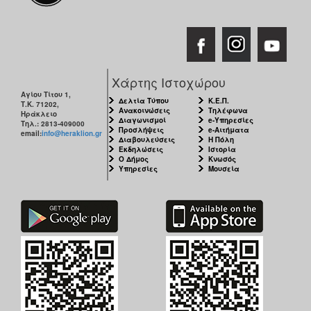
Χάρτης Ιστοχώρου
Αγίου Τίτου 1,
Δελτία Τύπου
Κ.Ε.Π.
Τ.Κ. 71202,
Ανακοινώσεις
Τηλέφωνα
Ηράκλειο
Διαγωνισμοί
e-Υπηρεσίες
Τηλ.: 2813-409000
Προσλήψεις
e-Αιτήματα
email:
info@heraklion.gr
Διαβουλεύσεις
Η Πόλη
Εκδηλώσεις
Ιστορία
Ο Δήμος
Κνωσός
Υπηρεσίες
Μουσεία