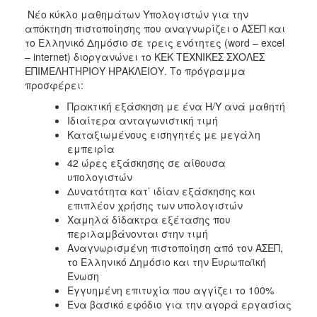
Νέο κύκλο μαθημάτων Υπολογιστών για την
2017
απόκτηση πιστοποίησης που αναγνωρίζει ο ΑΣΕΠ και
2016
το Ελληνικό Δημόσιο σε τρεις ενότητες (word – excel
– internet) διοργανώνει το ΚΕΚ ΤΕΧΝΙΚΕΣ ΣΧΟΛΕΣ
2015
ΕΠΙΜΕΛΗΤΗΡΙΟΥ ΗΡΑΚΛΕΙΟΥ. Το πρόγραμμα
2012
προσφέρει:
2011
Πρακτική εξάσκηση με ένα H/Y ανά μαθητή
Ιδιαίτερα ανταγωνιστική τιμή
Καταξιωμένους εισηγητές με μεγάλη
εμπειρία
42 ώρες εξάσκησης σε αίθουσα
Ο
υπολογιστών
ΔΗΜΟΣ
Δυνατότητα κατ’ ιδίαν εξάσκησης και
επιπλέον χρήσης των υπολογιστών
ΠΟΛΙΤΙΣΜΟΣ
Χαμηλά δίδακτρα εξέτασης που
περιλαμβάνονται στην τιμή
ΑΝΘΕΚΤΙΚΗ
Αναγνωρισμένη πιστοποίηση από τον ΑΣΕΠ,
ΠΟΛΗ
το Ελληνικό Δημόσιο και την Ευρωπαϊκή
Ένωση
Εγγυημένη επιτυχία που αγγίζει το 100%
Ένα βασικό εφόδιο για την αγορά εργασίας