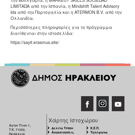
την Βουλγαρία, η MARKEUT SKILLS SOCIEDAD
LIMITADA από την Ισπανία, η Mindshift Talent Advisory
lda από την Πορτογαλία και η ATERMON B.V. από την
Ολλανδία.
Περισσότερες πληροφορίες για το πρόγραμμα
διατίθενται στην ιστοσελίδα:
https://sayit.erasmus.site/
Χάρτης Ιστοχώρου
Αγίου Τίτου 1,
Δελτία Τύπου
Κ.Ε.Π.
Τ.Κ. 71202,
Ανακοινώσεις
Τηλέφωνα
Ηράκλειο