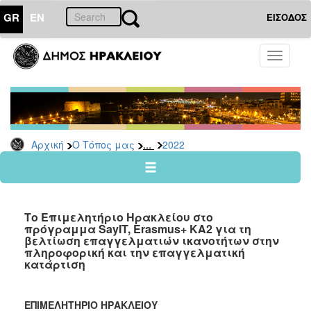
GR
EN
ΕΙΣΟΔΟΣ
Ο
Toggle
ΤΟΠΟΣ
navigati
ΜΑΣ
Ανακοινώσεις
Αρχείο
2026
...
Αρχική
Ο Τόπος μας
2022
2025
2024
2023
Το Επιμελητήριο Ηρακλείου στο
2022
πρόγραμμα SayIT, Erasmus+ KA2 για τη
βελτίωση επαγγελματιών ικανοτήτων στην
2021
πληροφορική και την επαγγελματική
κατάρτιση
2020
2019
ΕΠΙΜΕΛΗΤΗΡΙΟ ΗΡΑΚΛΕΙΟΥ
2018