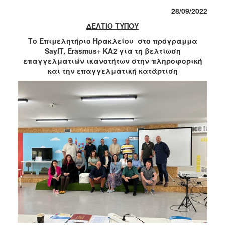
28/09/2022
2017
ΔΕΛΤΙΟ ΤΥΠΟΥ
2016
Το Επιμελητήριο Ηρακλείου στο πρόγραμμα
2015
SayIT, Erasmus+ KA2 για τη βελτίωση
2012
επαγγελματιών ικανοτήτων στην πληροφορική
και την επαγγελματική κατάρτιση
2011
Ο
ΔΗΜΟΣ
ΠΟΛΙΤΙΣΜΟΣ
ΑΝΘΕΚΤΙΚΗ
ΠΟΛΗ