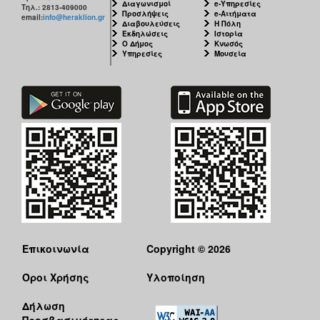
Διαγωνισμοί
e-Υπηρεσίες
Τηλ.: 2813-409000
Προσλήψεις
e-Αιτήματα
email:
info@heraklion.gr
Διαβουλεύσεις
Η Πόλη
Εκδηλώσεις
Ιστορία
Ο Δήμος
Κνωσός
Υπηρεσίες
Μουσεία
Επικοινωνία
Copyright © 2026
Όροι Χρήσης
Υλοποίηση
Δήλωση