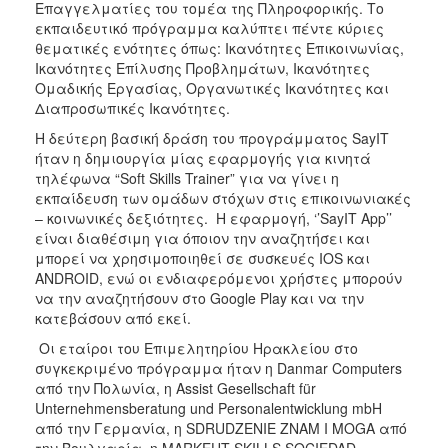
Επαγγελματίες του τομέα της Πληροφορικής. Το
εκπαιδευτικό πρόγραμμα καλύπτει πέντε κύριες
θεματικές ενότητες όπως: Ικανότητες Επικοινωνίας,
Ικανότητες Επίλυσης Προβλημάτων, Ικανότητες
Ομαδικής Εργασίας, Οργανωτικές Ικανότητες και
Διαπροσωπικές Ικανότητες.
Η δεύτερη βασική δράση του προγράμματος SayIT
ήταν η δημιουργία μίας εφαρμογής για κινητά
τηλέφωνα “Soft Skills Trainer” για να γίνει η
εκπαίδευση των ομάδων στόχων στις επικοινωνιακές
– κοινωνικές δεξιότητες. Η εφαρμογή, ‘’SayIT App’’
είναι διαθέσιμη για όποιον την αναζητήσει και
μπορεί να χρησιμοποιηθεί σε συσκευές IOS και
ANDROID, ενώ οι ενδιαφερόμενοι χρήστες μπορούν
να την αναζητήσουν στο Google Play και να την
κατεβάσουν από εκεί.
Οι εταίροι του Επιμελητηρίου Ηρακλείου στο
συγκεκριμένο πρόγραμμα ήταν η Danmar Computers
από την Πολωνία, η Assist Gesellschaft für
Unternehmensberatung und Personalentwicklung mbH
από την Γερμανία, η SDRUDZENIE ZNAM I MOGA από