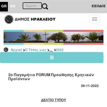
GR
EN
ΕΙΣΟΔΟΣ
Ο
Toggle
ΤΟΠΟΣ
navigati
ΜΑΣ
Ανακοινώσεις
Αρχείο
2026
...
Αρχική
Ο Τόπος μας
2022
2025
2024
2023
2o Παγκρήτιο FORUM Προώθησης Κρητικών
2022
Προϊόντων
2021
29
-
11
-2022
2020
2019
ΔΕΛΤΙΟ ΤΥΠΟΥ
2018