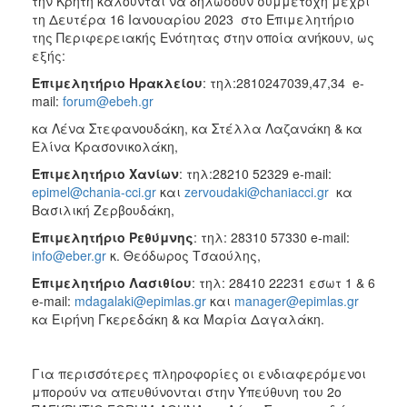
την Κρήτη καλούνται να δηλώσουν συμμετοχή μέχρι
τη Δευτέρα 16 Ιανουαρίου 2023 στο Επιμελητήριο
της Περιφερειακής Ενότητας στην οποία ανήκουν, ως
εξής:
Επιμελητήριο Ηρακλείου
: τηλ:2810247039,47,34 e-
mail:
forum@ebeh.gr
κα Λένα Στεφανουδάκη, κα Στέλλα Λαζανάκη & κα
Ελίνα Κρασονικολάκη,
Επιμελητήριο Χανίων
: τηλ:28210 52329 e-mail:
epimel@chania-cci.gr
και
zervoudaki@chaniacci.gr
κα
Βασιλική Ζερβουδάκη,
Επιμελητήριο Ρεθύμνης
: τηλ: 28310 57330
e-mail:
info@eber.gr
κ. Θεόδωρος Τσαούλης,
Επιμελητήριο Λασιθίου
: τηλ: 28410 22231 εσωτ 1 & 6
e-mail:
mdagalaki@epimlas.gr
και
manager@epimlas.gr
κα Ειρήνη Γκερεδάκη & κα Μαρία Δαγαλάκη.
Για περισσότερες πληροφορίες οι ενδιαφερόμενοι
μπορούν να απευθύνονται στην Υπεύθυνη του 2ο