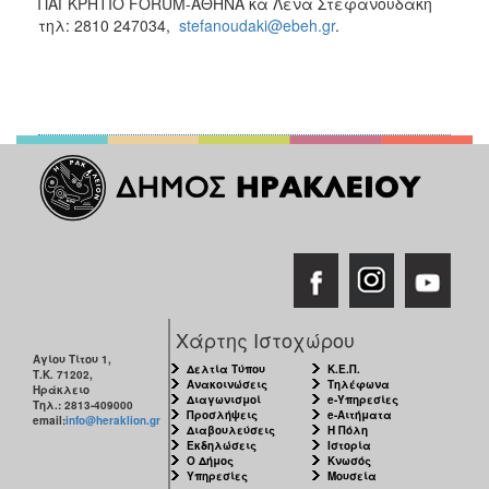
ΠΑΓΚΡΗΤΙΟ FORUM-ΑΘΗΝΑ κα Λένα Στεφανουδάκη
τηλ: 2810 247034,
stefanoudaki@ebeh.gr
.
Χάρτης Ιστοχώρου
Αγίου Τίτου 1,
Δελτία Τύπου
Κ.Ε.Π.
Τ.Κ. 71202,
Ανακοινώσεις
Τηλέφωνα
Ηράκλειο
Διαγωνισμοί
e-Υπηρεσίες
Τηλ.: 2813-409000
Προσλήψεις
e-Αιτήματα
email:
info@heraklion.gr
Διαβουλεύσεις
Η Πόλη
Εκδηλώσεις
Ιστορία
Ο Δήμος
Κνωσός
Υπηρεσίες
Μουσεία