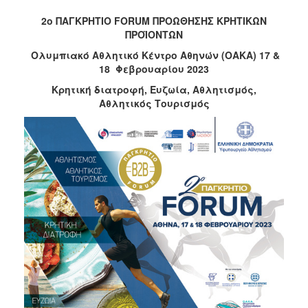
2017
2
o
ΠΑΓΚΡΗΤΙΟ
FORUM
ΠΡΟΩΘΗΣΗΣ ΚΡΗΤΙΚΩΝ
ΠΡΟΪΟΝΤΩΝ
2016
Ολυμπιακό Αθλητικό Κέντρο Αθηνών (ΟΑΚΑ) 17 &
2015
18 Φεβρουαρίου 2023
2012
Κρητική διατροφή, Ευζωία, Αθλητισμός,
2011
Αθλητικός Τουρισμός
Ο
ΔΗΜΟΣ
ΠΟΛΙΤΙΣΜΟΣ
ΑΝΘΕΚΤΙΚΗ
ΠΟΛΗ