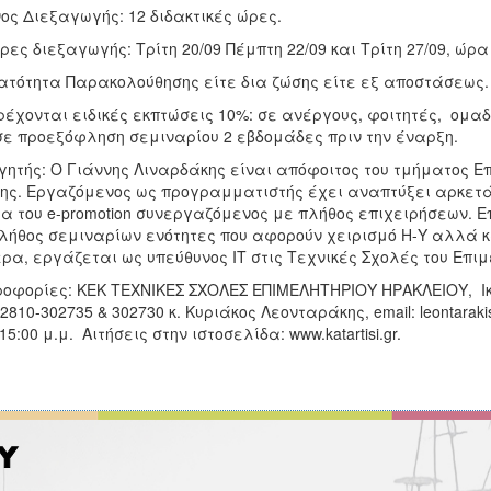
ος Διεξαγωγής: 12 διδακτικές ώρες.
ες διεξαγωγής: Τρίτη 20/09 Πέμπτη 22/09 και Τρίτη 27/09, ώρα 
τότητα Παρακολούθησης είτε δια ζώσης είτε εξ αποστάσεως.
έχονται ειδικές εκπτώσεις 10%: σε ανέργους, φοιτητές, ομα
σε προεξόφληση σεμιναρίου 2 εβδομάδες πριν την έναρξη.
γητής: Ο Γιάννης Λιναρδάκης είναι απόφοιτος του τμήματος Ε
ης. Εργαζόμενος ως προγραμματιστής έχει αναπτύξει αρκετά pr
α του e-promotion συνεργαζόμενος με πλήθος επιχειρήσεων. Επ
λήθος σεμιναρίων ενότητες που αφορούν χειρισμό Η-Υ αλλά και
ρα, εργάζεται ως υπεύθυνος ΙΤ στις Τεχνικές Σχολές του Επι
οφορίες: ΚΕΚ ΤΕΧΝΙΚΕΣ ΣΧΟΛΕΣ ΕΠΙΜΕΛΗΤΗΡΙΟΥ ΗΡΑΚΛΕΙΟΥ, Ικ
 2810-302735 & 302730 κ. Κυριάκος Λεονταράκης, email: leontarakis@k
15:00 μ.μ. Αιτήσεις στην ιστοσελίδα: www.katartisi.gr.