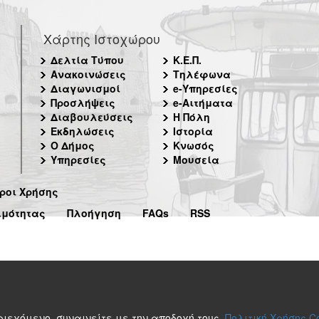
Χάρτης Ιστοχώρου
Δελτία Τύπου
Κ.Ε.Π.
Ανακοινώσεις
Τηλέφωνα
Διαγωνισμοί
e-Υπηρεσίες
Προσλήψεις
e-Αιτήματα
Διαβουλεύσεις
Η Πόλη
Εκδηλώσεις
Ιστορία
Ο Δήμος
Κνωσός
Υπηρεσίες
Μουσεία
ροι Χρήσης
ιμότητας
Πλοήγηση
FAQs
RSS
περιεχόμενο, συναινείτε με την αποδοχή τους.
Πολιτική Χρήσης C