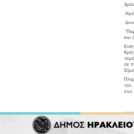
Χρόν
Ημέρ
Δυνα
*Παρ
και 
Ειση
Κρήτ
τομέ
σε π
Σήμε
Πληρ
τηλ.
έως 