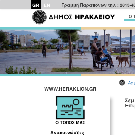
GR
EN
Γραμμή Παραπόνων τηλ : 2813-4
Ο 
Αρχ
WWW.HERAKLION.GR
Σεμ
Επι
Ο ΤΟΠΟΣ ΜΑΣ
Ανακοινώσεις