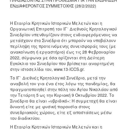
ΕΝΔΙΑΦΕΡΟΝΤΟΣ ΣΥΜΜΕΤΟΧΗΣ (28/2/2022)
2017
2016
Η Εταιρία Κρητικών Ιστορικών Μελετών και η
2015
Οργανωτική Επιτροπή του ΙΓ΄ Διεθνούς Κρητολογικού
2012
Συνεδρίου υπενθυμίζουν στους ενδιαφερόμενους να
μετάσχουν στο Συνέδριο ότι μπορούν να υποβάλουν
2011
περίληψη της προτεινόμενης συνεισφοράς τους (με
ανακοίνωση ή εργαστήριο) έως τις 28 Φεβρουαρίου
2022, σύμφωνα με όσα ορίζονται στη Δεύτερη
Εγκύκλιο του Συνεδρίου που βρίσκεται αναρτημένη
στην ιστοσελίδα του, www.13-ICCS.gr.
Ο
ΔΗΜΟΣ
Το ΙΓ΄ Διεθνές Κρητολογικό Συνέδριο, μετά την
αναβολή του για ένα έτος λόγω της πανδημίας, θα
ΠΟΛΙΤΙΣΜΟΣ
πραγματοποιηθεί στην πόλη του Αγίου Νικολάου από
την Τετάρτη 5 ως την Κυριακή 9 Οκτωβρίου 2022. Το
ΑΝΘΕΚΤΙΚΗ
Συνέδριο θα είναι «υβριδικό»: Η συμμετοχή θα είναι
ΠΟΛΗ
δυνατή είτε με φυσική παρουσία στους
συνεδριακούς χώρους, είτε εξ αποστάσεως μέσω
του διαδικτύου.
Η Εταιρία Κρητικών Ιστορικών Μελετών και η