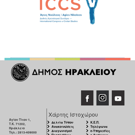
Χάρτης Ιστοχώρου
Αγίου Τίτου 1,
Δελτία Τύπου
Κ.Ε.Π.
Τ.Κ. 71202,
Ανακοινώσεις
Τηλέφωνα
Ηράκλειο
Διαγωνισμοί
e-Υπηρεσίες
Τηλ.: 2813-409000
Προσλήψεις
e-Αιτήματα