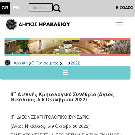
GR
EN
ΕΙΣΟΔΟΣ
Ο
Toggle
ΤΟΠΟΣ
navigati
ΜΑΣ
Ανακοινώσεις
Αρχείο
2026
...
Αρχική
Ο Τόπος μας
2022
2025
2024
2023
ΙΓ΄ Διεθνές Κρητολογικό Συνέδριο (Άγιος
2022
Νικόλαος, 5-9 Οκτωβρίου 2022)
2021
2020
ΙΓ΄ ΔΙΕΘΝΕΣ ΚΡΗΤΟΛΟΓΙΚΟ ΣΥΝΕΔΡΙΟ
2019
(Άγιος Νικόλαος, 5-9 Οκτωβρίου 2022)
2018
ΠΛΗΣΙΑΖΟΝΤΑΣ ΣΤΗΝ ΠΡΟΘΕΣΜΙΑ ΓΙΑ ΤΗΝ ΕΚΔΗΛΩΣΗ