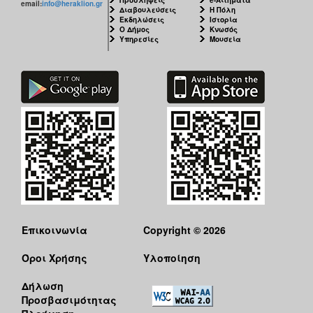
email:
info@heraklion.gr
Διαβουλεύσεις
Η Πόλη
Εκδηλώσεις
Ιστορία
Ο Δήμος
Κνωσός
Υπηρεσίες
Μουσεία
Επικοινωνία
Copyright © 2026
Όροι Χρήσης
Υλοποίηση
Δήλωση
Προσβασιμότητας