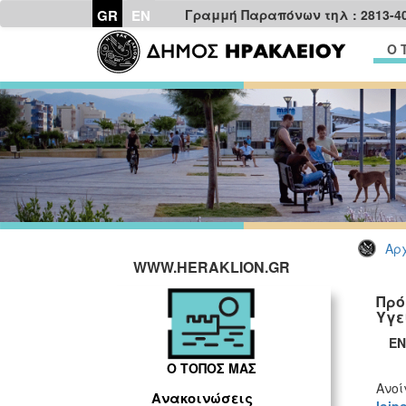
GR
EN
Γραμμή Παραπόνων τηλ : 2813-4
Ο 
Αρχ
WWW.HERAKLION.GR
Πρό
Υγε
ΕΝ
Ο ΤΟΠΟΣ ΜΑΣ
Ανοί
Ανακοινώσεις