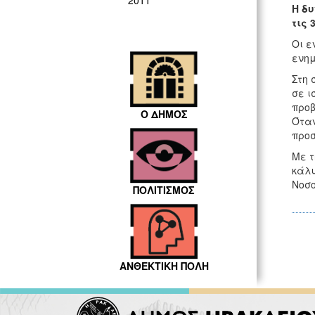
2011
Η δυ
τις 
Οι ε
ενημ
Στη 
σε ι
προβ
Ο ΔΗΜΟΣ
Όταν
προσ
Με τ
κάλυ
Νοσο
ΠΟΛΙΤΙΣΜΟΣ
ΑΝΘΕΚΤΙΚΗ ΠΟΛΗ