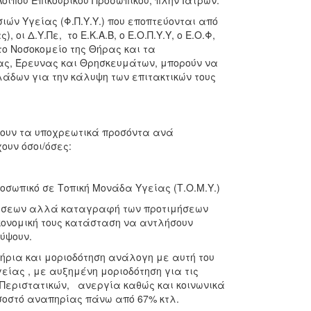
ιπού Επικουρικού Προσωπικού, πλην Ιατρών.
ών Υγείας (Φ.Π.Υ.Υ.) που εποπτεύονται από
οι Δ.Υ.Πε, το Ε.Κ.Α.Β, ο Ε.Ο.Π.Υ.Υ, ο Ε.Ο.Φ,
 το Νοσοκομείο της Θήρας και τα
ας, Έρευνας και Θρησκευμάτων, μπορούν να
άδων για την κάλυψη των επιτακτικών τους
χουν τα υποχρεωτικά προσόντα ανά
ουν όσοι/όσες:
οσωπικό σε Τοπική Μονάδα Υγείας (Τ.Ο.Μ.Υ.)
 θέσεων αλλά καταγραφή των προτιμήσεων
ικονομική τους κατάσταση να αντλήσουν
οκύψουν.
ήρια και μοριοδότηση ανάλογη με αυτή του
είας , με αυξημένη μοριοδότηση για τις
Περιστατικών, ανεργία καθώς και κοινωνικά
ποσοστό αναπηρίας πάνω από 67% κτλ.