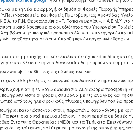
oepikouriko.moh.gov.gr
για την πρόσληψη και τοποθέτηση του Λο
ωνα με τη νέα εφαρμογή, οι δημόσιοι Φορείς Παροχής Υπηρεσι
Δ.Υ.Πε. (Νοσοκομεία και Φορείς Πρωτοβάθμιας Φροντίδας Υγείας), 
.Κ.Ε.Α, το Γ.Ν. Θεσσαλονίκης «Γ. Παπαγεωργίου», η Α.Ε.Μ.Υ για
πιστημιακά Νοσοκομεία αρμοδιότητας του Υπουργείου Παιδεί
λαμβάνουν επικουρικό προσωπικό όλων των κατηγοριών και κλ
κών, ανεξάρτητα από την ύπαρξη κενών οργανικών θέσεων.
ίωμα συμμετοχής στη νέα διαδικασία έχουν όσοι/όσες κατέ
γορία και Κλάδο. Στη νέα διαδικασία δε μπορούν να συμμετέχ
χουν υπερβεί το 65 έτος της ηλικίας του, και
ατέχουν άλλη θέση ως επικουρικό προσωπικό ή υπηρετούν ως πρ
κρινίζουμε ότι η εν λόγω διαδικασία ΔΕΝ αφορά προκήρυξη
υποψήφιων, ώστε οι φορείς σύμφωνα με τις ανάγκες και τη ο
ωπικό από τους ηλεκτρονικούς πίνακες υποψηφίων που θα πρ
ποψήφιοι κατατάσσονται στους παραπάνω καταλόγους με κριτ
. Τα κριτήρια αυτά περιλαμβάνουν : προϋπηρεσία σε δομές Υγ
δες Εντατικής Θεραπείας (ΜΕΘ) και τα Τμήματα Επειγόντων 
ήρια όπως τρίτεκνοι, πολύτεκνοι, μονογονεϊκής οικογένειες, 