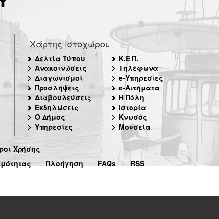
Χάρτης Ιστοχώρου
Δελτία Τύπου
Κ.Ε.Π.
Ανακοινώσεις
Τηλέφωνα
Διαγωνισμοί
e-Υπηρεσίες
Προσλήψεις
e-Αιτήματα
Διαβουλεύσεις
Η Πόλη
Εκδηλώσεις
Ιστορία
Ο Δήμος
Κνωσός
Υπηρεσίες
Μουσεία
ροι Χρήσης
ιμότητας
Πλοήγηση
FAQs
RSS