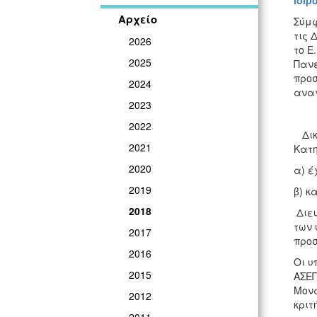
loip
Αρχείο
Σύμφ
τις 
2026
το Ε
2025
Πανε
προσ
2024
αναγ
2023
2022
Δικα
2021
Κατη
2020
α) έ
2019
β) κ
2018
Διευ
των 
2017
προσ
2016
Οι υ
2015
ΑΣΕΠ
Μονά
2012
κριτ