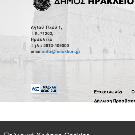
Αγίου Τίτου 1,
Τ.Κ. 71202,
Ηράκλειο
Τηλ.: 2813-409000
email:
info@heraklion.gr
Επικοινωνία
Ό
Δήλωση Προσβασ
Πολιτική Χρήσης Cookies