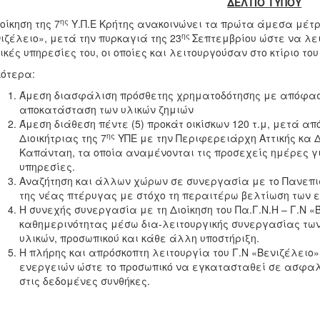
ΔΕΛΤΙΟ ΤΥΠΟΥ
ης
οίκηση της 7
Υ.Π.Ε Κρήτης ανακοινώνει τα πρώτα άμεσα μέτρα
ης
ιζέλειο», μετά την πυρκαγιά της 23
Σεπτεμβρίου ώστε να λειτ
ικές υπηρεσίες του, οι οποίες και λειτουργούσαν στο κτίριο το
κότερα:
Άμεση διασφάλιση πρόσθετης χρηματοδότησης με απόφαση
αποκατάσταση των υλικών ζημιών
Άμεση διάθεση πέντε (5) προκάτ οικίσκων 120 τ.μ, μετά απ
ης
Διοικήτριας της 7
ΥΠΕ με την Περιφερειάρχη Αττικής κα Δ
Καπάνταη, τα οποία αναμένονται τις προσεχείς ημέρες 
υπηρεσίες.
Αναζήτηση και άλλων χώρων σε συνεργασία με το Πανεπισ
της νέας πτέρυγας με στόχο τη περαιτέρω βελτίωση των 
Η συνεχής συνεργασία με τη Διοίκηση του Πα.Γ.Ν.Η – Γ.Ν 
καθημερινότητας μέσω δια-λειτουργικής συνεργασίας των
υλικών, προσωπικού και κάθε άλλη υποστήριξη.
Η πλήρης και απρόσκοπτη λειτουργία του Γ.Ν «Βενιζέλειο
ενεργειών ώστε το προσωπικό να εγκατασταθεί σε ασφαλ
στις δεδομένες συνθήκες.