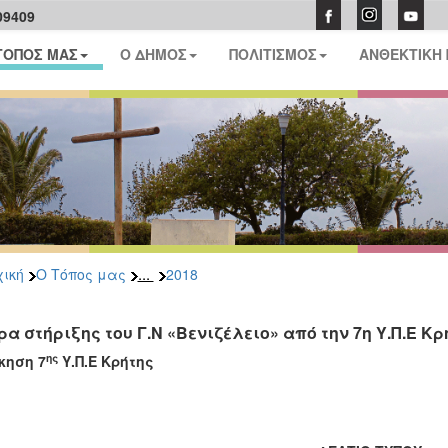
09409
ΤΟΠΟΣ ΜΑΣ
Ο ΔΗΜΟΣ
ΠΟΛΙΤΙΣΜΟΣ
ΑΝΘΕΚΤΙΚΗ
...
ική
Ο Τόπος μας
2018
ρα στήριξης του Γ.Ν «Βενιζέλειο» από την 7η Υ.Π.Ε Κρ
ης
κηση 7
Υ.Π.Ε Κρήτης