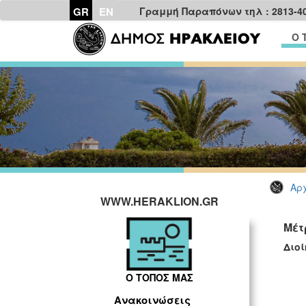
GR
EN
Γραμμή Παραπόνων τηλ : 2813-4
Ο 
Αρχ
WWW.HERAKLION.GR
Μέτ
Διοί
Ο ΤΟΠΟΣ ΜΑΣ
Ανακοινώσεις