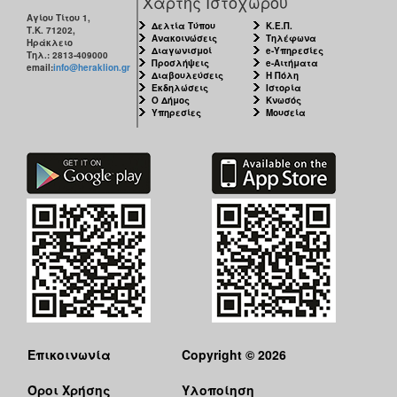
Χάρτης Ιστοχώρου
Αγίου Τίτου 1,
Δελτία Τύπου
Κ.Ε.Π.
Τ.Κ. 71202,
Ανακοινώσεις
Τηλέφωνα
Ηράκλειο
Διαγωνισμοί
e-Υπηρεσίες
Τηλ.: 2813-409000
Προσλήψεις
e-Αιτήματα
email:
info@heraklion.gr
Διαβουλεύσεις
Η Πόλη
Εκδηλώσεις
Ιστορία
Ο Δήμος
Κνωσός
Υπηρεσίες
Μουσεία
Επικοινωνία
Copyright © 2026
Όροι Χρήσης
Υλοποίηση