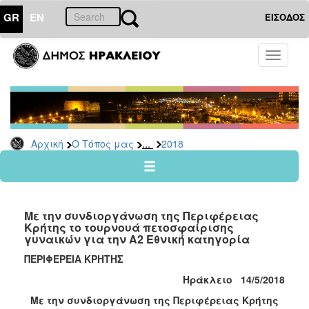
GR
EN
ΕΙΣΟΔΟΣ
Ο
Toggle
ΤΟΠΟΣ
navigati
ΜΑΣ
Ανακοινώσεις
Αρχείο
2026
...
Αρχική
Ο Τόπος μας
2018
2025
2024
2023
Με την συνδιοργάνωση της Περιφέρειας
2022
Κρήτης το τουρνουά πετοσφαίρισης
γυναικών για την Α2 Εθνική κατηγορία
2021
ΠΕΡΙΦΕΡΕΙΑ ΚΡΗΤΗΣ
2020
Ηράκλειο 14/5/2018
2019
Με την συνδιοργάνωση της Περιφέρειας Κρήτης
2018