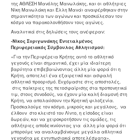
της ΑΘΛΕΣΗ Μανόλης Μανωλάκης, και οι αθλήτριες
Νίκη Μανωλάκη και Έλλη Μανάι αναφέρθηκαν στην
σημαντικότητα των αγώνων και προσκάλεσαν τον
κόσμο να παρακολουθήσουν τους αγώνες.
Αναλυτικά στις δηλώσεις τους ανέφεραν:
-Νίκος Συριγωνάκης Εντεταλμένος
Περιφερειακός Σύμβουλος Αθλητισμού:
«Για την Περιφέρεια Κρήτης αυτό το αθλητικό
γεγονός είναι σημαντικό, έχει μία ιδιαίτερη
βαρύτητα επιβεβαιώνοντας άλλη μία φορά ότι η
Κρήτη, αποτελεί ένα εξαιρετικό και ασφαλή
αθλητικό προορισμό. Ευχόμαστε στις αποστολές,
στις παίκτριες της πετοσφαίρισης στα προπονητικά
τιμ, στους συνοδούς, να έχουν μία καλή διαμονή στη
Κρήτη, να απολαύσουν την Κρητική φιλοξενία.
Προσκαλούμε τον κόσμο, μικρούς και μεγάλους, να
έλθουν στο κλειστό του Λίντο, η είσοδος είναι
δωρεάν, και να χειροκροτήσουν τις ομάδες, τις
αθλήτριες αποδεικνύοντας για άλλη μία φορά ότι
μπορούμε να αναλαμβάνουμε μεγάλα αθλητικά
γεγονότα με εντυπωσιακά αποτελέσματα».