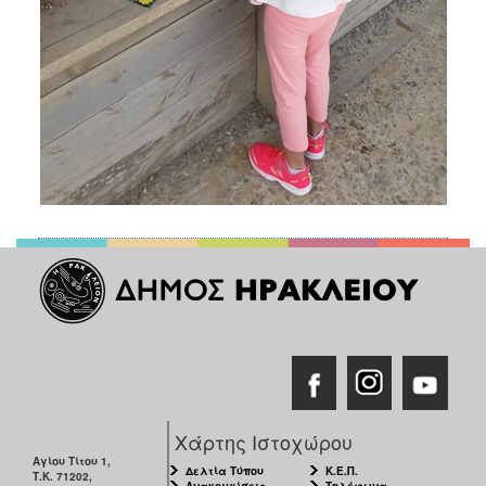
Χάρτης Ιστοχώρου
Αγίου Τίτου 1,
Δελτία Τύπου
Κ.Ε.Π.
Τ.Κ. 71202,
Ανακοινώσεις
Τηλέφωνα