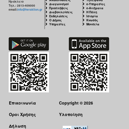
Ηράκλειο
Διαγωνισμοί
e-Υπηρεσίες
Τηλ.: 2813-409000
Προσλήψεις
e-Αιτήματα
email:
info@heraklion.gr
Διαβουλεύσεις
Η Πόλη
Εκδηλώσεις
Ιστορία
Ο Δήμος
Κνωσός
Υπηρεσίες
Μουσεία
Επικοινωνία
Copyright © 2026
Όροι Χρήσης
Υλοποίηση
Δήλωση