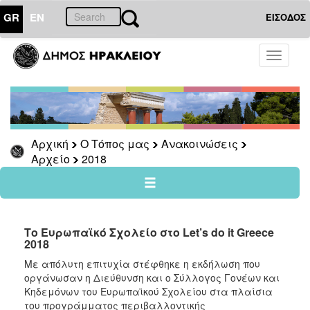
GR
EN
ΕΙΣΟΔΟΣ
Ο
Toggle
ΤΟΠΟΣ
navigati
ΜΑΣ
Ανακοινώσεις
Αρχείο
2026
Αρχική
Ο Τόπος μας
Ανακοινώσεις
Αρχείο
2018
2025
2024
2023
2022
Το Ευρωπαϊκό Σχολείο στο Let’s do it Greece
2018
2021
Με απόλυτη επιτυχία στέφθηκε η εκδήλωση που
2020
οργάνωσαν η Διεύθυνση και ο Σύλλογος Γονέων και
2019
Κηδεμόνων του Ευρωπαϊκού Σχολείου στα πλαίσια
του προγράμματος περιβαλλοντικής
2018