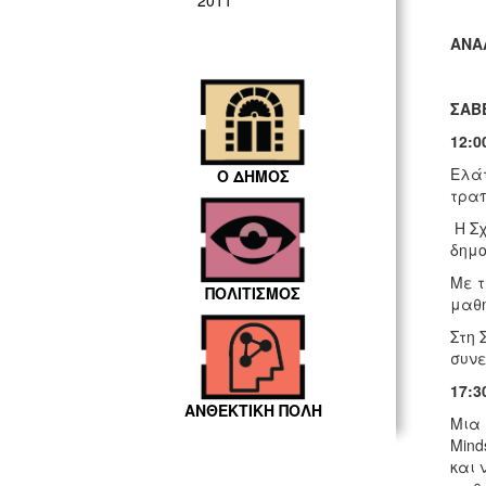
2011
ΑΝΑ
ΣΑΒ
12:0
Ελάτ
Ο ΔΗΜΟΣ
τραπ
Η Σχ
δημο
Με τ
ΠΟΛΙΤΙΣΜΟΣ
μαθη
Στη 
συνε
17:3
ΑΝΘΕΚΤΙΚΗ ΠΟΛΗ
Μια 
Mind
και 