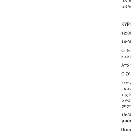
μαθη
μάθη
ΚΥΡ
12:0
14:0
Ο Φι
καλλ
Από 
Ο Σύ
Στα 
Γυμν
της 
αγων
συστ
18:3
μικρ
Παρά