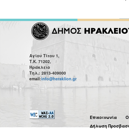
Αγίου Τίτου 1,
Τ.Κ. 71202,
Ηράκλειο
Τηλ.: 2813-409000
email:
info@heraklion.gr
Επικοινωνία
Ό
Δήλωση Προσβασ