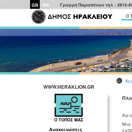
GR
EN
Γραμμή Παραπόνων τηλ : 2813-4
Ο 
Αρχ
WWW.HERAKLION.GR
Πλο
Κατα
Ο ΤΟΠΟΣ ΜΑΣ
Μια 
Ανακοινώσεις
εμπο