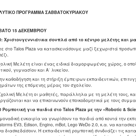
ΛΥΤΙΚΟ ΠΡΟΓΡΑΜΜΑ ΣΑΒΒΑΤΟΚΥΡΙΑΚΟΥ
ΒΑΤΟ 15 ΔΕΚΕΜΒΡΙΟΥ
0: Χριστουγεννιάτικα σουπλά από το κέντρο μελέτης και μ
ε στο Talos Plaza να κατασκευάσουμε μαζί ξεχωριστά προσωπ
έζι.
ολική Μελέτη είναι ένας ειδικά διαμορφωμένος χώρος, ο οπο
τικού, γυμνασίου και Α΄ λυκείου.
ην καθοδήγηση και τη στήριξη έμπειρων εκπαιδευτικών, επιτυ
μάτων της επόμενης μέρας του σχολείου.
Σχολική Μελέτη οι μαθητές, παράλληλα με τη μελέτη τους, κ
ργάζονται και να επικοινωνούν εποικοδομητικά με τους συμμαθ
0 Ρομποτική για παιδιά στο Talos Plaza με την «Robotic & Sci
μοναδική ευκαιρία να γνωρίσουν τα παιδιά από κοντά την εκπα
storms EV3, Edison, Engino, mBot, Lego WeDo 2.0, κ.α. να κατα
να διασκεδάσουν. Η εκπαιδευτική ρομποτική συνδυάζει τις κατα