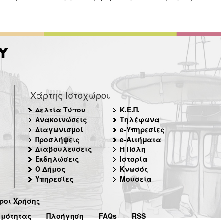
Χάρτης Ιστοχώρου
Δελτία Τύπου
Κ.Ε.Π.
Ανακοινώσεις
Τηλέφωνα
Διαγωνισμοί
e-Υπηρεσίες
Προσλήψεις
e-Αιτήματα
Διαβουλεύσεις
Η Πόλη
Εκδηλώσεις
Ιστορία
Ο Δήμος
Κνωσός
Υπηρεσίες
Μουσεία
ροι Χρήσης
ιμότητας
Πλοήγηση
FAQs
RSS