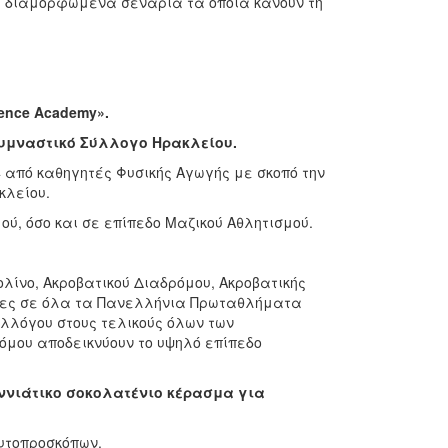
ά διαμορφωμένα σενάρια τα οποία κάνουν τη
ience Academy».
Γυμναστικό Σύλλογο Ηρακλείου.
 από καθηγητές Φυσικής Αγωγής με σκοπό την
κλείου.
ύ, όσο και σε επίπεδο Μαζικού Αθλητισμού.
ίνο, Ακροβατικού Διαδρόμου, Ακροβατικής
σίες σε όλα τα Πανελλήνια Πρωταθλήματα
υλλόγου στους τελικούς όλων των
όμου αποδεικνύουν το υψηλό επίπεδο
νιάτικο σοκολατένιο κέρασμα για
υτοπροσκόπων.