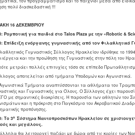
ματικά, τον προγραμματισμό και το παιχνίδι μέσα από ειδικ
ση πολύ διασκεδαστική !!!
ΙΑΚΗ 16 ΔΕΚΕΜΒΡΙΟΥ
0: Ρομποτική για παιδιά στο Talos Plaza με την «Robotic & Sc
0: Επίδειξη ενόργανης γυμναστικής από τον Φιλαθλητικό 
λαθλητικός Γυμναστικός Σύλλογος Ηρακλείου ιδρύθηκε το 1994
ιέργεια και την προώθηση της Γυμναστικής στην πόλη του Ηρα
τότε μετράει πολλές επιτυχίες τόσο σε επίπεδο Πρωταθλητισμο
λλογος αποτελείται από τμήματα Υποδομών και Αγωνιστικά.
Αγωνιστικά Τμήματα αναπτύσσονται τα αθλήματα του Τραμπολ
αστικής και Γυμναστικής για Όλους. Ο Σύλλογος έχει παρου
ΕΓΟ με σημαντικές διακρίσεις. Η παρουσία των αθλητών του Σ
ισμάτων και η πρόκριση στο Παγκόσμιο του Ακροβατικού Διαδρ
ηματικής προπόνησης.
ο
0: Το 3
Σύστημα Ναυτοπροσκόπων Ηρακλείου σε χριστουγεν
ούς και μεγάλους.
λληλα θα λειτουργεί παζάρι με δώρα από τις κυρίες των Να