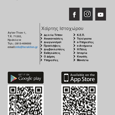
Χάρτης Ιστοχώρου
Αγίου Τίτου 1,
Δελτία Τύπου
Κ.Ε.Π.
Τ.Κ. 71202,
Ανακοινώσεις
Τηλέφωνα
Ηράκλειο
Διαγωνισμοί
e-Υπηρεσίες
Τηλ.: 2813-409000
Προσλήψεις
e-Αιτήματα
email:
info@heraklion.gr
Διαβουλεύσεις
Η Πόλη
Εκδηλώσεις
Ιστορία
Ο Δήμος
Κνωσός
Υπηρεσίες
Μουσεία