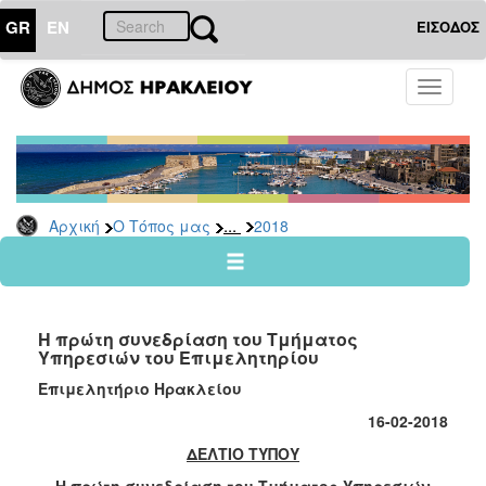
GR
EN
ΕΙΣΟΔΟΣ
Ο
Toggle
ΤΟΠΟΣ
navigati
ΜΑΣ
Ανακοινώσεις
Αρχείο
2026
...
Αρχική
Ο Τόπος μας
2018
2025
2024
2023
Η πρώτη συνεδρίαση του Τμήματος
2022
Υπηρεσιών του Επιμελητηρίου
2021
Επιμελητήριο Ηρακλείου
2020
1
6
-02-2018
2019
ΔΕΛΤΙΟ ΤΥΠΟΥ
2018
Η πρώτη συνεδρίαση του Τμήματος Υπηρεσιών