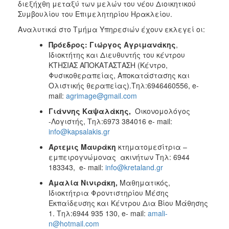
διεξήχθη μεταξύ των μελών του νέου Διοικητικού
Συμβουλίου του Επιμελητηρίου Ηρακλείου.
Αναλυτικά στο Τμήμα Υπηρεσιών έχουν εκλεγεί οι:
Πρόεδρος: Γιώργος Αγριμανάκης
,
Ιδιοκτήτης και Διευθυντής του κέντρου
ΚΤΗΣΙΑΣ ΑΠΟΚΑΤΑΣΤΑΣΗ (Κέντρο,
Φυσικοθεραπείας, Αποκατάστασης και
Ολιστικής θεραπείας).Τηλ:6946460556, e-
mail:
agrimage@gmail.com
Γιάννης Καψαλάκης,
Οικονομολόγος
-Λογιστής, Τηλ:6973 384016 e- mail:
info@kapsalakis.gr
Άρτεμις Μαυράκη
κτηματομεσίτρια –
εμπειρογνώμονας ακινήτων Τηλ: 6944
183343, e- mail:
info@kretaland.gr
Αμαλία Νινιράκη,
Μαθηματικός,
Ιδιοκτήτρια Φροντιστηρίου Μέσης
Εκπαίδευσης και Κέντρου Δια Βίου Μάθησης
1. Τηλ:6944 935 130, e- mail:
amali-
n@hotmail.com