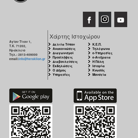
Χάρτης Ιστοχώρου
Αγίου Τίτου 1,
Δελτία Τύπου
Κ.Ε.Π.
Τ.Κ. 71202,
Ανακοινώσεις
Τηλέφωνα
Ηράκλειο
Διαγωνισμοί
e-Υπηρεσίες
Τηλ.: 2813-409000
Προσλήψεις
e-Αιτήματα
email:
info@heraklion.gr
Διαβουλεύσεις
Η Πόλη
Εκδηλώσεις
Ιστορία
Ο Δήμος
Κνωσός
Υπηρεσίες
Μουσεία