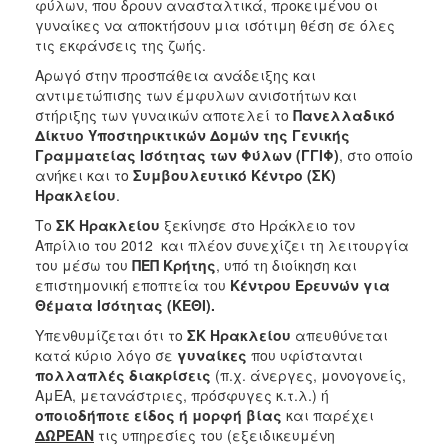
φύλων, που δρουν ανασταλτικά, προκειμένου οι
γυναίκες να αποκτήσουν μια ισότιμη θέση σε όλες
τις εκφάνσεις της ζωής.
Αρωγό στην προσπάθεια ανάδειξης και
αντιμετώπισης των έμφυλων ανισοτήτων και
στήριξης των γυναικών αποτελεί το
Πανελλαδικό
Δίκτυο Υποστηρικτικών Δομών της Γενικής
Γραμματείας Ισότητας των Φύλων (ΓΓΙΦ)
, στο οποίο
ανήκει και το
Συμβουλευτικό Κέντρο (ΣΚ)
Ηρακλείου
.
Το
ΣΚ Ηρακλείου
ξεκίνησε στο Ηράκλειο τον
Απρίλιο του 2012 και πλέον συνεχίζει τη λειτουργία
του μέσω του
ΠΕΠ Κρήτης
, υπό τη διοίκηση και
επιστημονική εποπτεία του
Κέντρου Ερευνών για
Θέματα Ισότητας (ΚΕΘΙ).
Υπενθυμίζεται ότι το
ΣΚ Ηρακλείου
απευθύνεται
κατά κύριο λόγο σε
γυναίκες
που υφίστανται
πολλαπλές διακρίσεις
(π.χ. άνεργες, μονογονείς,
ΑμΕΑ, μετανάστριες, πρόσφυγες κ.τ.λ.) ή
οποιοδήποτε είδος ή μορφή βίας
και παρέχει
ΔΩΡΕΑΝ
τις υπηρεσίες του (εξειδικευμένη