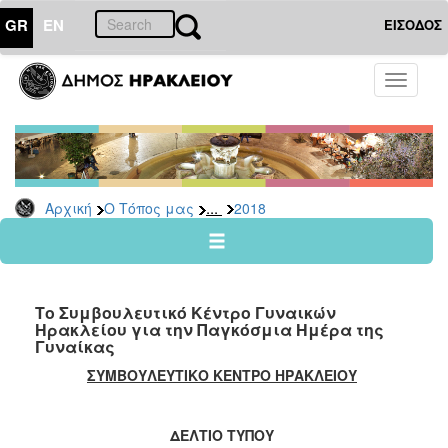
GR
EN
ΕΙΣΟΔΟΣ
Ο
Toggle
ΤΟΠΟΣ
navigati
ΜΑΣ
Ανακοινώσεις
Αρχείο
2026
...
Αρχική
Ο Τόπος μας
2018
2025
2024
2023
Το Συμβουλευτικό Κέντρο Γυναικών
2022
Ηρακλείου για την Παγκόσμια Ημέρα της
Γυναίκας
2021
ΣΥΜΒΟΥΛΕΥΤΙΚΟ ΚΕΝΤΡΟ ΗΡΑΚΛΕΙΟΥ
2020
2019
ΔΕΛΤΙΟ ΤΥΠΟΥ
2018