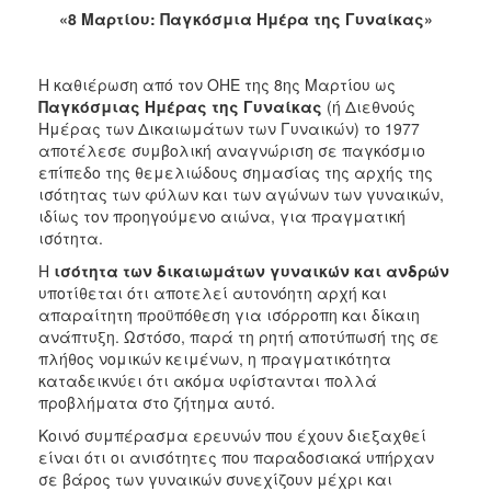
«8 Μαρτίου: Παγκόσμια Ημέρα της Γυναίκας»
2017
2016
Η καθιέρωση από τον ΟΗΕ της 8ης Μαρτίου ως
2015
Παγκόσμιας Ημέρας της Γυναίκας
(ή Διεθνούς
2012
Ημέρας των Δικαιωμάτων των Γυναικών) το 1977
αποτέλεσε συμβολική αναγνώριση σε παγκόσμιο
2011
επίπεδο της θεμελιώδους σημασίας της αρχής της
ισότητας των φύλων και των αγώνων των γυναικών,
ιδίως τον προηγούμενο αιώνα, για πραγματική
ισότητα.
Ο
Η
ισότητα των δικαιωμάτων γυναικών και ανδρών
ΔΗΜΟΣ
υποτίθεται ότι αποτελεί αυτονόητη αρχή και
απαραίτητη προϋπόθεση για ισόρροπη και δίκαιη
ΠΟΛΙΤΙΣΜΟΣ
ανάπτυξη. Ωστόσο, παρά τη ρητή αποτύπωσή της σε
πλήθος νομικών κειμένων, η πραγματικότητα
καταδεικνύει ότι ακόμα υφίστανται πολλά
ΑΝΘΕΚΤΙΚΗ
ΠΟΛΗ
προβλήματα στο ζήτημα αυτό.
Κοινό συμπέρασμα ερευνών που έχουν διεξαχθεί
είναι ότι οι ανισότητες που παραδοσιακά υπήρχαν
σε βάρος των γυναικών συνεχίζουν μέχρι και