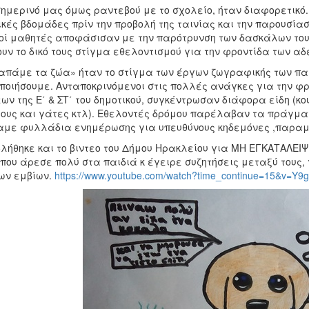
ημερινό μας όμως ραντεβού με το σχολείο, ήταν διαφορετικό.
κές βδομάδες πρίν την προβολή της ταινίας και την παρουσία
οί μαθητές αποφάσισαν με την παρότρυνση των δασκάλων τους
υν το δικό τους στίγμα εθελοντισμού για την φροντίδα των α
πάμε τα ζώα» ήταν το στίγμα των έργων ζωγραφικής των πα
ποιήσουμε. Ανταποκρινόμενοι στις πολλές ανάγκες για την φρ
ων της Ε΄ & ΣΤ΄ του δημοτικού, συγκέντρωσαν διάφορα είδη (κ
ους και γάτες κτλ). Εθελοντές δρόμου παρέλαβαν τα πράγμα
με φυλλάδια ενημέρωσης για υπευθύνους κηδεμόνες ,παραμύ
λήθηκε και το βιντεο του Δήμου Ηρακλείου για ΜΗ ΕΓΚΑΤΑΛΕ
που άρεσε πολύ στα παιδιά κ έγειρε συζητήσεις μεταξύ τους
ων εμβίων.
https://www.youtube.com/watch?time_continue=15&v=Y9g