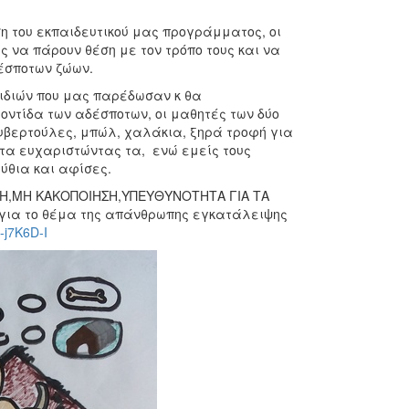
ση του εκπαιδευτικού μας προγράμματος, οι
 να πάρουν θέση με τον τρόπο τους και να
δέσποτων ζώων.
ιδιών που μας παρέδωσαν κ θα
οντίδα των αδέσποτων, οι μαθητές των δύο
ουβερτούλες, μπώλ, χαλάκια, ξηρά τροφή για
τα ευχαριστώντας τα, ενώ εμείς τους
θια και αφίσες.
ΙΨΗ,ΜΗ ΚΑΚΟΠΟΙΗΣΗ,ΥΠΕΥΘΥΝΟΤΗΤΑ ΓΙΑ ΤΑ
, για το θέμα της απάνθρωπης εγκατάλειψης
-j7K6D-I