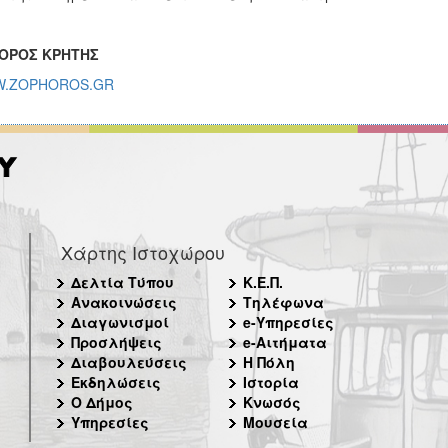
ΟΡΟΣ ΚΡΗΤΗΣ
.ZOPHOROS.GR
Χάρτης Ιστοχώρου
Δελτία Τύπου
Κ.Ε.Π.
Ανακοινώσεις
Τηλέφωνα
Διαγωνισμοί
e-Υπηρεσίες
Προσλήψεις
e-Αιτήματα
Διαβουλεύσεις
Η Πόλη
Εκδηλώσεις
Ιστορία
Ο Δήμος
Κνωσός
Υπηρεσίες
Μουσεία