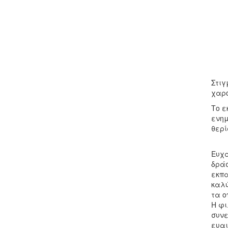
Στιγ
χαρο
Το ε
ενημ
θερί
Ευχα
δράσ
εκπα
καλύ
τα ο
Η φι
συνε
ευαι