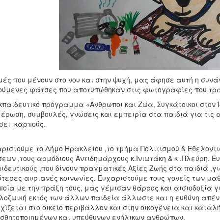
μές που μένουν στο νου και στην ψυχή, μας άφησε αυτή η συνά
ύμενες φάτσες που αποτυπώθηκαν στις φωτογραφίες που τράβ
κπαιδευτικό πρόγραμμα «Άνθρωποι και Ζώα, Συγκάτοικοι στον Ί
έρωση, συμβουλές, γνώσεις και εμπειρία στα παιδιά για τις 
σει καρπούς.
ριστούμε το Δήμο Ηρακλείου ,το τμήμα Πολιτισμού & Εθελοντ
εων ,τους αρμόδιους Αντιδημάρχους κ.Ινιωτάκη & κ .Πλεύρη. Ε
ιδευτικούς ,που δίνουν πραγματικές Αξίες Ζωής στα παιδιά ,
τερες αυριανές κοινωνίες. Ευχαριστούμε τους γονείς των μα
ποία με την πράξη τους, μας γέμισαν θάρρος και αισιοδοξία γ
λοζωική εκτός των άλλων παιδεία άλλωστε και η ευθύνη απέν
χίζεται στο οικείο περιβάλλον και στην οικογένεια και κατα
σθητοποιημένων και υπεύθυνων ενήλικων ανθρώπων.