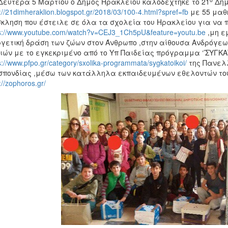
Δευτέρα 5 Μαρτίου ο Δήμος Ηρακλείου καλοδέχτηκε το 21
Δημ
://21dimheraklion.blogspot.gr/2018/03/100-4.html?spref=fb
με 55 μαθη
κληση που έστειλε σε όλα τα σχολεία του Ηρακλείου για να π
s://www.youtube.com/watch?v=CEJ3_1Ch5pU&feature=youtu.be
,μη ε
γετική δράση των ζώων στον Άνθρωπο ,στην αίθουσα Ανδρόγ
ιών με το εγκεκριμένο από το Υπ Παιδείας πρόγραμμα ‘’ΣΥΓΚΑ
s://www.pfpo.gr/category/sxolika-programmata/sygkatoikoi/
της Πανελλ
πονδίας ,μέσω των κατάλληλα εκπαιδευμένων εθελοντών το
://zophoros.gr/