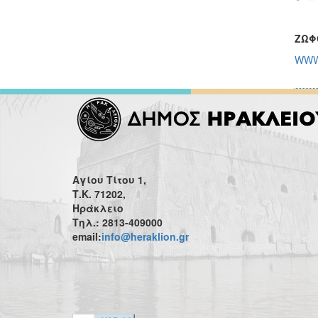
ΖΩΦ
WWW
Αγίου Τίτου 1,
Τ.Κ. 71202,
Ηράκλειο
Τηλ.: 2813-409000
email:
info@heraklion.gr