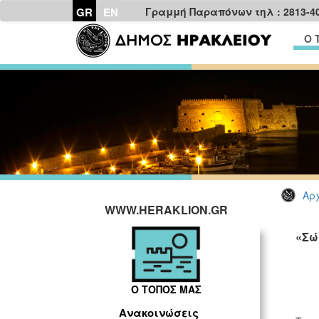
GR
EN
Γραμμή Παραπόνων τηλ : 2813-4
Ο 
Αρχ
WWW.HERAKLION.GR
«Σώ
Ο ΤΟΠΟΣ ΜΑΣ
Ανακοινώσεις