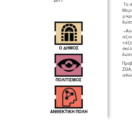
2011
Το σ
Μερι
μικρ
δώσο
«Αγα
αξιο
τάξε
Ο ΔΗΜΟΣ
σκύλ
δώσα
Προβ
ΖΩΑ,
αθώ
ΠΟΛΙΤΙΣΜΟΣ
ΑΝΘΕΚΤΙΚΗ ΠΟΛΗ