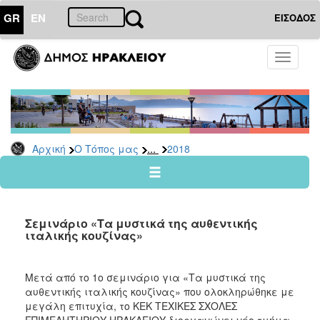
GR
EN
ΕΙΣΟΔΟΣ
Ο
Toggle
ΤΟΠΟΣ
navigati
ΜΑΣ
Ανακοινώσεις
Αρχείο
2026
...
Αρχική
Ο Τόπος μας
2018
2025
2024
2023
Σεμινάριο «Τα μυστικά της αυθεντικής
2022
ιταλικής κουζίνας»
2021
2020
Μετά από το 1ο σεμινάριο για «Τα μυστικά της
αυθεντικής ιταλικής κουζίνας» που ολοκληρώθηκε με
2019
μεγάλη επιτυχία, το ΚΕΚ ΤΕΧΙΚΕΣ ΣΧΟΛΕΣ
2018
ΕΠΙΜΕΛΗΤΗΡΙΟΥ ΗΡΑΚΛΕΙΟΥ διοργανώνει νέο τμήμα