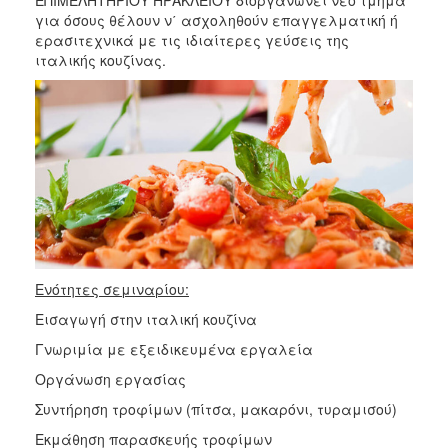
για όσους θέλουν ν΄ ασχοληθούν επαγγελματική ή
2017
ερασιτεχνικά με τις ιδιαίτερες γεύσεις της
2016
ιταλικής κουζίνας.
2015
2012
2011
Ο
ΔΗΜΟΣ
Ενότητες σεμιναρίου:
ΠΟΛΙΤΙΣΜΟΣ
Εισαγωγή στην ιταλική κουζίνα
Γνωριμία με εξειδικευμένα εργαλεία
ΑΝΘΕΚΤΙΚΗ
ΠΟΛΗ
Οργάνωση εργασίας
Συντήρηση τροφίμων (πίτσα, μακαρόνι, τυραμισού)
Εκμάθηση παρασκευής τροφίμων