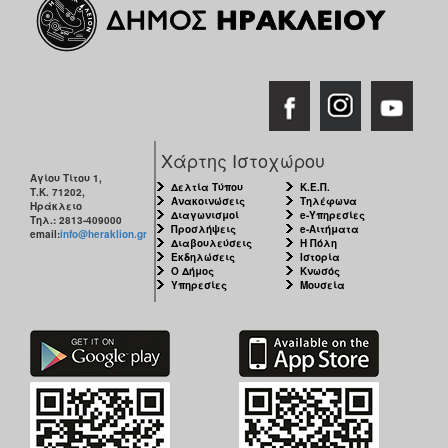
Χάρτης Ιστοχώρου
Αγίου Τίτου 1,
Δελτία Τύπου
Κ.Ε.Π.
Τ.Κ. 71202,
Ανακοινώσεις
Τηλέφωνα
Ηράκλειο
Διαγωνισμοί
e-Υπηρεσίες
Τηλ.: 2813-409000
Προσλήψεις
e-Αιτήματα
email:
info@heraklion.gr
Διαβουλεύσεις
Η Πόλη
Εκδηλώσεις
Ιστορία
Ο Δήμος
Κνωσός
Υπηρεσίες
Μουσεία