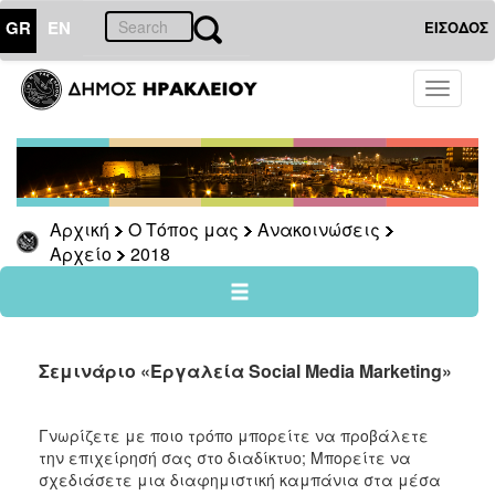
GR
EN
ΕΙΣΟΔΟΣ
Ο
Toggle
ΤΟΠΟΣ
navigati
ΜΑΣ
Ανακοινώσεις
Αρχείο
2026
Αρχική
Ο Τόπος μας
Ανακοινώσεις
Αρχείο
2018
2025
2024
2023
2022
Σεμινάριο «Εργαλεία Social Media Marketing»
2021
2020
Γνωρίζετε με ποιο τρόπο μπορείτε να προβάλετε
την επιχείρησή σας στο διαδίκτυο; Μπορείτε να
2019
σχεδιάσετε μια διαφημιστική καμπάνια στα μέσα
2018