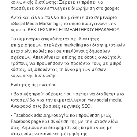
κοινωνικής δικτύωσης; Ξέρετε τι πρέπει να
προσέξετε όταν επιλέγετε διαφήμιση στο google;
2017
Αυτά και άλλα πολλά θα μάθετε στο σεμινάριο
2016
«Social Media Marketing», το οποίο διοργανώνει εκ
2015
νέου το ΚΕΚ ΤΕΧΝΙΚΕΣ ΕΠΙΜΕΛΗΤΗΡΙΟΥ ΗΡΑΚΛΕΙΟΥ.
2012
Το σεμινάριο απευθύνεται σε ιδιοκτήτες
επιχειρήσεων, στελέχη marketing και διαφημιστικών
2011
εταιριών, καθώς και σε υπεύθυνους δημοσίων
σχέσεων. Απευθύνεται επίσης σε όσους αναζητούν
τρόπους να προωθήσουν τα προϊόντα τους με μικρό
κόστος, αξιοποιώντας τη δύναμη των μέσων
Ο
κοινωνικής δικτύωσης.
ΔΗΜΟΣ
Ενότητες σεμιναρίου:
ΠΟΛΙΤΙΣΜΟΣ
• Βασικές προϋποθέσεις που πρέπει να διαθέτει μια
ιστοσελίδα για την εκμετάλλευση των social media.
Αναφορά στις βασικές τεχνικές SEO.
ΑΝΘΕΚΤΙΚΗ
ΠΟΛΗ
• Facebook ads: Δημιουργία και προώθηση μιας
Facebook page και σύνδεση της με την ιστοσελίδα
σας. Δημιουργία διαφημιστικής καμπάνιας με
στοχευόμενο κοινό και μέτρηση της