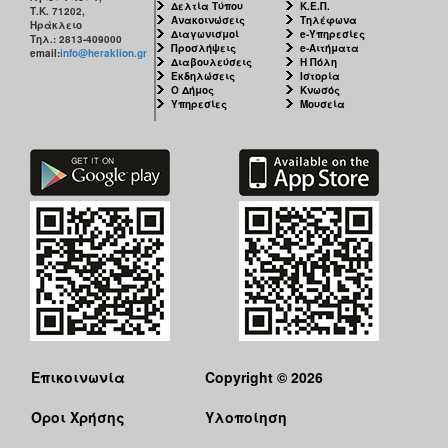
Δελτία Τύπου
Κ.Ε.Π.
Τ.Κ. 71202,
Ανακοινώσεις
Τηλέφωνα
Ηράκλειο
Διαγωνισμοί
e-Υπηρεσίες
Τηλ.: 2813-409000
Προσλήψεις
e-Αιτήματα
email:
info@heraklion.gr
Διαβουλεύσεις
Η Πόλη
Εκδηλώσεις
Ιστορία
Ο Δήμος
Κνωσός
Υπηρεσίες
Μουσεία
Επικοινωνία
Copyright © 2026
Όροι Χρήσης
Υλοποίηση