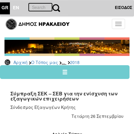
GR
EN
ΕΙΣΟΔΟΣ
Ο
Toggle
ΤΟΠΟΣ
navigati
ΜΑΣ
Ανακοινώσεις
Αρχείο
2026
...
Αρχική
Ο Τόπος μας
2018
2025
2024
2023
Σύμπραξη ΣΕΚ – ΣΕΒ για την ενίσχυση των
2022
εξαγωγικών επιχειρήσεων
2021
Σύνδεσμος Εξαγωγέων Κρήτης
2020
Τετάρτη 26 Σεπτεμβρίου
2019
2018
Δελτίο Τύπου