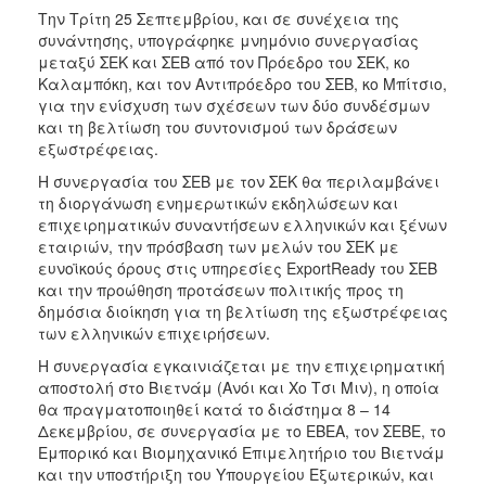
Την Τρίτη 25 Σεπτεμβρίου, και σε συνέχεια της
συνάντησης, υπογράφηκε μνημόνιο συνεργασίας
μεταξύ ΣΕΚ και ΣΕΒ από τον Πρόεδρο του ΣΕΚ, κο
Καλαμπόκη, και τον Αντιπρόεδρο του ΣΕΒ, κο Μπίτσιο,
για την ενίσχυση των σχέσεων των δύο συνδέσμων
και τη βελτίωση του συντονισμού των δράσεων
εξωστρέφειας.
Η συνεργασία του ΣΕΒ με τον ΣΕΚ θα περιλαμβάνει
τη διοργάνωση ενημερωτικών εκδηλώσεων και
επιχειρηματικών συναντήσεων ελληνικών και ξένων
εταιριών, την πρόσβαση των μελών του ΣΕΚ με
ευνοϊκούς όρους στις υπηρεσίες ExportReady του ΣΕΒ
και την προώθηση προτάσεων πολιτικής προς τη
δημόσια διοίκηση για τη βελτίωση της εξωστρέφειας
των ελληνικών επιχειρήσεων.
Η συνεργασία εγκαινιάζεται με την επιχειρηματική
αποστολή στο Βιετνάμ (Ανόι και Χο Τσι Μιν), η οποία
θα πραγματοποιηθεί κατά το διάστημα 8 – 14
Δεκεμβρίου, σε συνεργασία με το ΕΒΕΑ, τον ΣΕΒΕ, το
Εμπορικό και Βιομηχανικό Επιμελητήριο του Βιετνάμ
και την υποστήριξη του Υπουργείου Εξωτερικών, και