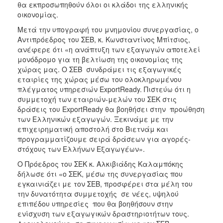
θα εκπροσωπηθούν όλοι οι κλάδοι της ελληνικής
οικονομίας.
Μετά την υπογραφή του μνημονίου συνεργασίας, ο
Αντιπρόεδρος του ΣΕΒ, κ. Κωνσταντίνος Μπίτσιος,
ανέφερε ότι «η ανάπτυξη των εξαγωγών αποτελεί
μονόδρομο για τη βελτίωση της οικονομίας της
χώρας μας. Ο ΣΕΒ συνδράμει τις εξαγωγικές
εταιρίες της χώρας μέσω του ολοκληρωμένου
πλέγματος υπηρεσιών ExportReady. Πιστεύω ότι η
συμμετοχή των εταιριών-μελών του ΣΕΚ στις
δράσεις του ExportReady θα βοηθήσει στην προώθηση
των Ελληνικών εξαγωγών. Ξεκινάμε με την
επιχειρηματική αποστολή στο Βιετνάμ και
προγραμματίζουμε σειρά δράσεων για αγορές-
στόχους των Ελλήνων Εξαγωγέων».
Ο Πρόεδρος του ΣΕΚ κ. Αλκιβιάδης Καλαμπόκης
δήλωσε ότι «ο ΣΕΚ, μέσω της συνεργασίας που
εγκαινιάζει με τον ΣΕΒ, προσφέρει στα μέλη του
την δυνατότητα συμμετοχής σε νέες, υψηλού
επιπέδου υπηρεσίες που θα βοηθήσουν στην
ενίσχυση των εξαγωγικών δραστηριοτήτων τους.