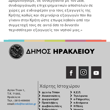
Δρομολογούμε, σε συνεργασία με τον ΣΕΒ,
συνδιοργάνωση επιχειρηματικών αποστολών σε
χώρες με ενδιαφέρον για τους εξαγωγείς της
Κρήτης καθώς και σεμινάρια εξαγωγών που θα
γίνουν στην Κρήτη ώστε επωφεληθούν από την
συμμετοχή τους σε αυτά όσο το δυνατόν
περισσότεροι εξαγωγείς του νησιού μας.»
Χάρτης Ιστοχώρου
Αγίου Τίτου 1,
Δελτία Τύπου
Κ.Ε.Π.
Τ.Κ. 71202,
Ανακοινώσεις
Τηλέφωνα
Ηράκλειο
Διαγωνισμοί
e-Υπηρεσίες
Τηλ.: 2813-409000
Προσλήψεις
e-Αιτήματα
email:
info@heraklion.gr
Διαβουλεύσεις
Η Πόλη
Εκδηλώσεις
Ιστορία