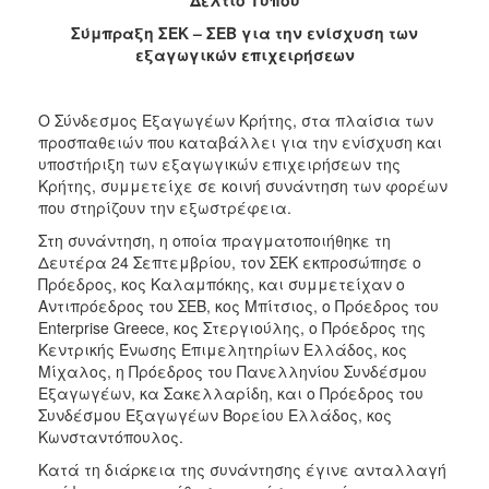
2017
Σύμπραξη ΣΕΚ – ΣΕΒ για την ενίσχυση των
εξαγωγικών επιχειρήσεων
2016
2015
Ο Σύνδεσμος Εξαγωγέων Κρήτης, στα πλαίσια των
2012
προσπαθειών που καταβάλλει για την ενίσχυση και
2011
υποστήριξη των εξαγωγικών επιχειρήσεων της
Κρήτης, συμμετείχε σε κοινή συνάντηση των φορέων
που στηρίζουν την εξωστρέφεια.
Στη συνάντηση, η οποία πραγματοποιήθηκε τη
Δευτέρα 24 Σεπτεμβρίου, τον ΣΕΚ εκπροσώπησε ο
Ο
ΔΗΜΟΣ
Πρόεδρος, κος Καλαμπόκης, και συμμετείχαν ο
Αντιπρόεδρος του ΣΕΒ, κος Μπίτσιος, ο Πρόεδρος του
Enterprise Greece, κος Στεργιούλης, ο Πρόεδρος της
ΠΟΛΙΤΙΣΜΟΣ
Κεντρικής Ένωσης Επιμελητηρίων Ελλάδος, κος
Μίχαλος, η Πρόεδρος του Πανελληνίου Συνδέσμου
ΑΝΘΕΚΤΙΚΗ
Εξαγωγέων, κα Σακελλαρίδη, και ο Πρόεδρος του
ΠΟΛΗ
Συνδέσμου Εξαγωγέων Βορείου Ελλάδος, κος
Κωνσταντόπουλος.
Κατά τη διάρκεια της συνάντησης έγινε ανταλλαγή