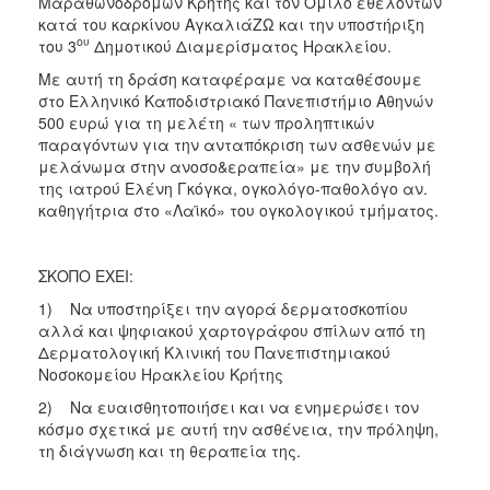
Μαραθωνοδρόμων Κρήτης και τον Όμιλο εθελοντών
κατά του καρκίνου ΑγκαλιάΖΩ και την υποστήριξη
ου
του 3
Δημοτικού Διαμερίσματος Ηρακλείου.
Με αυτή τη δράση καταφέραμε να καταθέσουμε
στο Ελληνικό Καποδιστριακό Πανεπιστήμιο Αθηνών
500 ευρώ για τη μελέτη « των προληπτικών
παραγόντων για την ανταπόκριση των ασθενών με
μελάνωμα στην ανοσο&εραπεία» με την συμβολή
της ιατρού Ελένη Γκόγκα, ογκολόγο-παθολόγο αν.
καθηγήτρια στο «Λαϊκό» του ογκολογικού τμήματος.
ΣΚΟΠΟ ΕΧΕΙ:
1) Να υποστηρίξει την αγορά δερματοσκοπίου
αλλά και ψηφιακού χαρτογράφου σπίλων από τη
Δερματολογική Κλινική του Πανεπιστημιακού
Νοσοκομείου Ηρακλείου Κρήτης
2) Να ευαισθητοποιήσει και να ενημερώσει τον
κόσμο σχετικά με αυτή την ασθένεια, την πρόληψη,
τη διάγνωση και τη θεραπεία της.