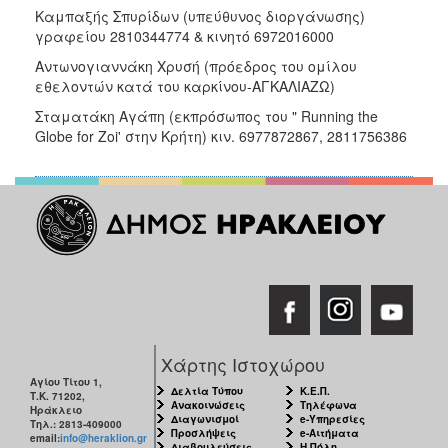
Καμπαξής Σπυρίδων (υπεύθυνος διοργάνωσης)
γραφείου 2810344774 & κινητό 6972016000
Αντωνογιαννάκη Χρυσή (πρόεδρος του ομίλου
εθελοντών κατά του καρκίνου-ΑΓΚΑΛΙΑΖΩ)
Σταματάκη Αγάπη (εκπρόσωπος του " Running the
Globe for Zoi' στην Κρήτη) κιν. 6977872867, 2811756386
Χάρτης Ιστοχώρου
Αγίου Τίτου 1,
Δελτία Τύπου
Κ.Ε.Π.
Τ.Κ. 71202,
Ανακοινώσεις
Τηλέφωνα
Ηράκλειο
Διαγωνισμοί
e-Υπηρεσίες
Τηλ.: 2813-409000
Προσλήψεις
e-Αιτήματα
email:
info@heraklion.gr
Διαβουλεύσεις
Η Πόλη