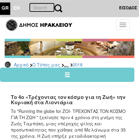
GR
EN
ΕΙΣΟΔΟΣ
Ο
Toggle
ΤΟΠΟΣ
navigati
ΜΑΣ
Ανακοινώσεις
Αρχείο
2026
...
Αρχική
Ο Τόπος μας
2018
2025
2024
2023
Το 4ο «Τρέχοντας τον κόσμο για τη Ζωή» την
2022
Κυριακή στα Λιοντάρια
2021
To "Running the globe for ZOI- ΤΡΕΧΟΝΤΑΣ TON ΚΟΣΜΟ
ΓΙΑ ΤΗ ΖΩΗ " ξεκίνησε πριν 4 χρόνια στη μνήμη της
2020
Ζωής Ταμπάκη, μιας υπέροχης φίλης και
2019
προσωπικότητας που χάθηκε από Μελάνωμα στα 35
της χρόνια. Η Ζωή υπήρξε μεταδιδακτορική
2018