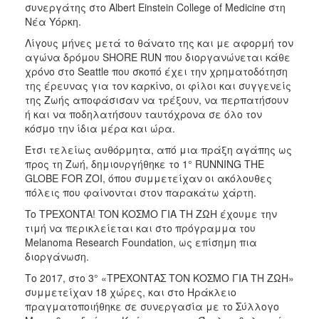
συνεργάτης στο Albert Einstein College of Medicine στη
2017
Νέα Υόρκη.
2016
Λίγους μήνες μετά το θάνατο της και με αφορμή τον
αγώνα δρόμου SHORE RUN που διοργανώνεται κάθε
2015
χρόνο στο Seattle που σκοπό έχει την χρηματοδότηση
2012
της έρευνας για τον καρκίνο, οι φίλοι και συγγενείς
της Ζωής αποφάσισαν να τρέξουν, να περπατήσουν
2011
ή και να ποδηλατήσουν ταυτόχρονα σε όλο τον
κόσμο την ίδια μέρα και ώρα.
Έτσι τελείως αυθόρμητα, από μια πράξη αγάπης ως
προς τη Ζωή, δημιουργήθηκε το 1° RUNNING THE
Ο
GLOBE FOR ZOI, όπου συμμετείχαν οι ακόλουθες
ΔΗΜΟΣ
πόλεις που φαίνονται στον παρακάτω χάρτη.
To ΤΡΕΧΟΝΤΑ! TON ΚΟΣΜΟ ΓΙΑ ΤΗ ΖΩΗ έχουμε την
ΠΟΛΙΤΙΣΜΟΣ
τιμή να περικλείεται και στο πρόγραμμα του
Melanoma Research Foundation, ως επίσημη πια
ΑΝΘΕΚΤΙΚΗ
διοργάνωση.
ΠΟΛΗ
Το 2017, στο 3° «ΤΡΕΧΟΝΤΑΣ ΤΟΝ ΚΟΣΜΟ ΓΙΑ ΤΗ ΖΩΗ»
συμμετείχαν 18 χώρες, και στο Ηράκλειο
πραγματοποιήθηκε σε συνεργασία με το Σύλλογο