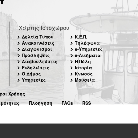
Χάρτης Ιστοχώρου
Δελτία Τύπου
Κ.Ε.Π.
Ανακοινώσεις
Τηλέφωνα
Διαγωνισμοί
e-Υπηρεσίες
Προσλήψεις
e-Αιτήματα
Διαβουλεύσεις
Η Πόλη
Εκδηλώσεις
Ιστορία
Ο Δήμος
Κνωσός
Υπηρεσίες
Μουσεία
ροι Χρήσης
ιμότητας
Πλοήγηση
FAQs
RSS