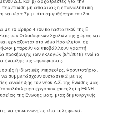
νου Δ.Σ. και β) αρχαιρεσίες για την
Σε περίπτωση μη απαρτίας η επαναληπτική
η και ώρα 7μ.μ.,στο αμφιθέατρο του 3ου
με το άρθρο 4 του καταστατικού της Ε
λογίας των Φιλοσοφικών Σχολών της χώρας και
και εργάζονται στο νόμο Ηρακλείου, σε
οψήφιοι μπορούν να υποβάλλουν γραπτή
ία προκήρυξης των εκλογών (9/1/2018) ενώ το
ρα έναρξης της ψηφοφορίας.
οσιές ή ιδιωτικές υπηρεσίες, Φροντιστήρια,
 να συμμετάσχουν ουσιαστικά με τις
ίες ανάδειξης του νέου Δ.Σ. της Ένωσης μας.
στο πολύπλευρο έργο που επιτελεί η ΕΦΝΗ
πορείας της Ένωσης μας, μιας δημιουργικής
ίτε να επικοινωνείτε στα τηλεφωνά: