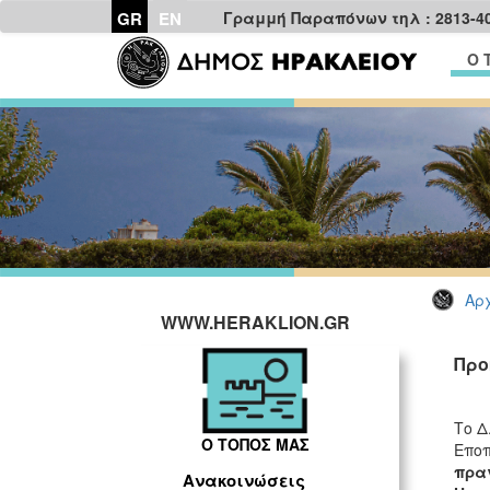
GR
EN
Γραμμή Παραπόνων τηλ : 2813-4
Ο 
Αρχ
WWW.HERAKLION.GR
Προ
Το Δ
Ο ΤΟΠΟΣ ΜΑΣ
Εποπ
πραγ
Ανακοινώσεις