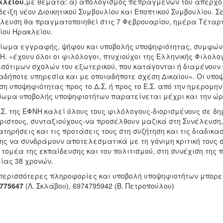
κλείου
,με θέματα: α) απολογισμός πεπραγμένων του απερχόμε
ειξη νέου Διοικητικού Συμβουλίου και Εποπτικού Συμβουλίου. 
λευση θα πραγματοποιηθεί στις 7 Φεβρουαρίου, ημέρα Τέταρτ
ίου Ηρακλείου.
ίωμα εγγραφής, ψήφου και υποβολής υποψηφιότητας, συμφώνα 
.Η. «έχουν όλοι οι φιλόλογοι, πτυχιούχοι της Ελληνικής Φιλο
ισότιμων σχολών του εξωτερικού, που κατάγονται ή διαμένουν 
αδήποτε υπηρεσία και με οποιαδήποτε σχέση Δικαίου». Οι υπ
ση υποψηφιότητας προς το Δ.Σ. ή προς το Ε.Σ. από την ημερομην
ίωμα υποβολής υποψηφιοτήτων παρατείνεται μέχρι και την ώ
.Σ. της ΕΦΝΗ καλεί όλους τους φιλόλογους-διορισμένους σε δημ
ριστους, συνταξιούχους-να προσέλθουν μαζικά στη Συνέλευση,
τηρήσεις και τις προτάσεις τους στη συζήτηση και τις διαδικασ
ης να συνδράμουν αποτελεσματικά με τη γόνιμη κριτική τους 
 τομέα της εκπαίδευσης και του πολιτισμού, στη συνέχιση της 
ίας 38 χρονών.
περισσότερες πληροφορίες και υποβολή υποψηφιοτήτων μπορε
775647
(Λ. Σκλάβου), 6974795942 (Β. Πετροπούλου)