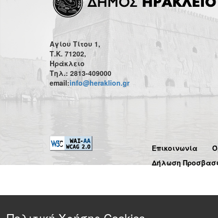
Αγίου Τίτου 1,
Τ.Κ. 71202,
Ηράκλειο
Τηλ.: 2813-409000
email:
info@heraklion.gr
Επικοινωνία
Ό
Δήλωση Προσβασ
Πολιτική Χρήσης Cookies