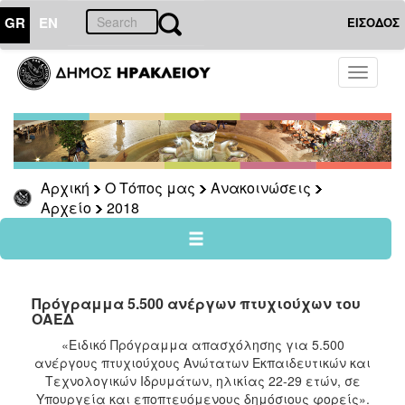
GR
EN
ΕΙΣΟΔΟΣ
Ο
Toggle
ΤΟΠΟΣ
navigati
ΜΑΣ
Ανακοινώσεις
Αρχείο
2026
Αρχική
Ο Τόπος μας
Ανακοινώσεις
Αρχείο
2018
2025
2024
2023
2022
Πρόγραμμα 5.500 ανέργων πτυχιούχων του
ΟΑΕΔ
2021
«Ειδικό Πρόγραμμα απασχόλησης για 5.500
2020
ανέργους πτυχιούχους Ανώτατων Εκπαιδευτικών και
2019
Τεχνολογικών Ιδρυμάτων, ηλικίας 22-29 ετών, σε
Υπουργεία και εποπτευόμενους δημόσιους φορείς».
2018