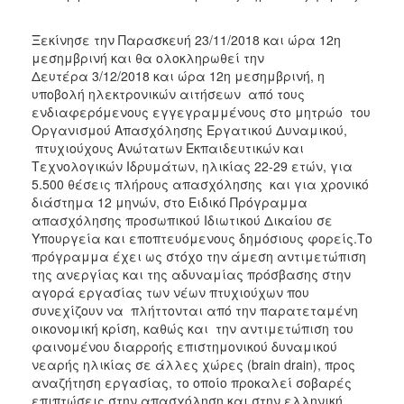
2017
Ξεκίνησε την Παρασκευή 23/11/2018 και ώρα 12η
2016
μεσημβρινή και θα ολοκληρωθεί την
Δευτέρα 3/12/2018 και ώρα 12η μεσημβρινή, η
2015
υποβολή ηλεκτρονικών αιτήσεων από τους
2012
ενδιαφερόμενους εγγεγραμμένους στο μητρώο του
Οργανισμού Απασχόλησης Εργατικού Δυναμικού,
2011
πτυχιούχους Ανώτατων Εκπαιδευτικών και
Τεχνολογικών Ιδρυμάτων, ηλικίας 22-29 ετών, για
5.500 θέσεις πλήρους απασχόλησης και για χρονικό
διάστημα 12 μηνών, στο Ειδικό Πρόγραμμα
Ο
απασχόλησης προσωπικού Ιδιωτικού Δικαίου σε
ΔΗΜΟΣ
Υπουργεία και εποπτευόμενους δημόσιους φορείς.Το
πρόγραμμα έχει ως στόχο την άμεση αντιμετώπιση
ΠΟΛΙΤΙΣΜΟΣ
της ανεργίας και της αδυναμίας πρόσβασης στην
αγορά εργασίας των νέων πτυχιούχων που
συνεχίζουν να πλήττονται από την παρατεταμένη
ΑΝΘΕΚΤΙΚΗ
ΠΟΛΗ
οικονομική κρίση, καθώς και την αντιμετώπιση του
φαινομένου διαρροής επιστημονικού δυναμικού
νεαρής ηλικίας σε άλλες χώρες (brain drain), προς
αναζήτηση εργασίας, το οποίο προκαλεί σοβαρές
επιπτώσεις στην απασχόληση και στην ελληνική