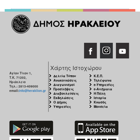
Χάρτης Ιστοχώρου
Αγίου Τίτου 1,
Δελτία Τύπου
Κ.Ε.Π.
Τ.Κ. 71202,
Ανακοινώσεις
Τηλέφωνα
Ηράκλειο
Διαγωνισμοί
e-Υπηρεσίες
Τηλ.: 2813-409000
Προσλήψεις
e-Αιτήματα
email:
info@heraklion.gr
Διαβουλεύσεις
Η Πόλη
Εκδηλώσεις
Ιστορία
Ο Δήμος
Κνωσός
Υπηρεσίες
Μουσεία