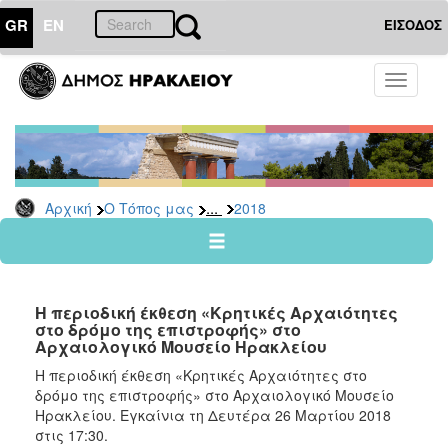
GR
EN
ΕΙΣΟΔΟΣ
Ο
Toggle
ΤΟΠΟΣ
navigati
ΜΑΣ
Ανακοινώσεις
Αρχείο
2026
...
Αρχική
Ο Τόπος μας
2018
2025
2024
2023
Η περιοδική έκθεση «Κρητικές Αρχαιότητες
2022
στο δρόμο της επιστροφής» στο
Αρχαιολογικό Μουσείο Ηρακλείου
2021
Η περιοδική έκθεση «Κρητικές Αρχαιότητες στο
2020
δρόμο της επιστροφής» στο Αρχαιολογικό Μουσείο
2019
Ηρακλείου. Εγκαίνια τη Δευτέρα 26 Μαρτίου 2018
στις 17:30.
2018