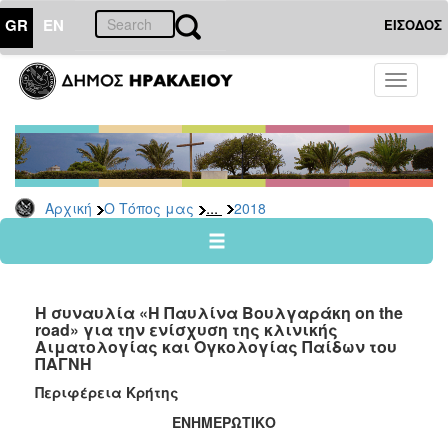
GR
EN
ΕΙΣΟΔΟΣ
Ο
Toggle
ΤΟΠΟΣ
navigati
ΜΑΣ
Ανακοινώσεις
Αρχείο
2026
...
Αρχική
Ο Τόπος μας
2018
2025
2024
2023
Η συναυλία «Η Παυλίνα Βουλγαράκη on the
2022
road» για την ενίσχυση της κλινικής
Αιματολογίας και Ογκολογίας Παίδων του
2021
ΠΑΓΝΗ
2020
Περιφέρεια Κρήτης
2019
ΕΝΗΜΕΡΩΤΙΚΟ
2018