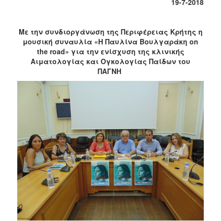
19-7-2018
2017
2016
Με την συνδιοργάνωση της Περιφέρειας Κρήτης η
μουσική συναυλία «Η Παυλίνα Βουλγαράκη
on
2015
the
road
» για την ενίσχυση της
κλινικής
2012
Αιματολογίας και Ογκολογίας Παίδων του
ΠΑΓΝΗ
2011
Ο
ΔΗΜΟΣ
ΠΟΛΙΤΙΣΜΟΣ
ΑΝΘΕΚΤΙΚΗ
ΠΟΛΗ