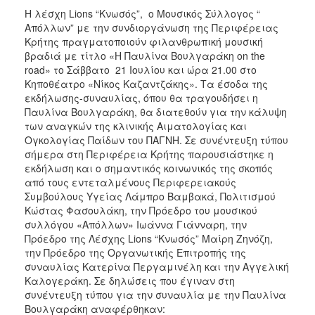
Η λέσχη Lions “Κνωσός”, ο Μουσικός Σύλλογος “
Απόλλων” με την συνδιοργάνωση της Περιφέρειας
Κρήτης πραγματοποιούν φιλανθρωπική μουσική
βραδιά με τίτλο «Η Παυλίνα Βουλγαράκη on the
road» το Σάββατο 21 Ιουλίου και ώρα 21.00 στο
Κηποθέατρο «Νίκος Καζαντζάκης». Τα έσοδα της
εκδήλωσης-συναυλίας, όπου θα τραγουδήσει η
Παυλίνα Βουλγαράκη, θα διατεθούν για την κάλυψη
των αναγκών της κλινικής Αιματολογίας και
Ογκολογίας Παίδων του ΠΑΓΝΗ. Σε συνέντευξη τύπου
σήμερα στη Περιφέρεια Κρήτης παρουσιάστηκε η
εκδήλωση και ο σημαντικός κοινωνικός της σκοπός
από τους εντεταλμένους Περιφερειακούς
Συμβούλους Υγείας Λάμπρο Βαμβακά, Πολιτισμού
Κώστας Φασουλάκη, την Πρόεδρο του μουσικού
συλλόγου «Απόλλων» Ιωάννα Γιάνναρη, την
Πρόεδρο της Λέσχης Lions “Κνωσός” Μαίρη Ζηνόζη,
την Πρόεδρο της Οργανωτικής Επιτροπής της
συναυλίας Κατερίνα Περγαμινέλη και την Αγγελική
Καλογεράκη. Σε δηλώσεις που έγιναν στη
συνέντευξη τύπου για την συναυλία με την Παυλίνα
Βουλγαράκη αναφέρθηκαν: