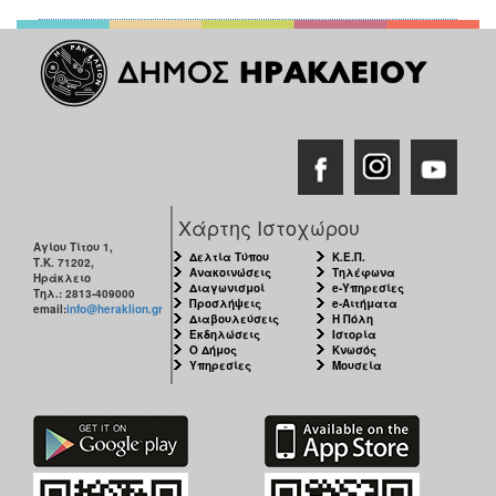
Χάρτης Ιστοχώρου
Αγίου Τίτου 1,
Δελτία Τύπου
Κ.Ε.Π.
Τ.Κ. 71202,
Ανακοινώσεις
Τηλέφωνα
Ηράκλειο
Διαγωνισμοί
e-Υπηρεσίες
Τηλ.: 2813-409000
Προσλήψεις
e-Αιτήματα
email:
info@heraklion.gr
Διαβουλεύσεις
Η Πόλη
Εκδηλώσεις
Ιστορία
Ο Δήμος
Κνωσός
Υπηρεσίες
Μουσεία