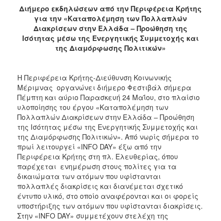
Διήμερο εκδηλώσεων από την Περιφέρεια Κρήτης
2017
για την «Καταπολέμηση των Πολλαπλών
2016
Διακρίσεων στην Ελλάδα – Προώθηση της
Ισότητας μέσω της Ενεργητικής Συμμετοχής και
2015
της Διαμόρφωσης Πολιτικών»
2012
2011
H Περιφέρεια Κρήτης-Διεύθυνση Κοινωνικής
Μέριμνας οργανώνει διήμερο Φεστιβάλ σήμερα
Πέμπτη και αύριο Παρασκευή 24 Μαΐου, στο πλαίσιο
υλοποίησης του έργου «Καταπολέμηση των
Πολλαπλών Διακρίσεων στην Ελλάδα – Προώθηση
Ο
της Ισότητας μέσω της Ενεργητικής Συμμετοχής και
ΔΗΜΟΣ
της Διαμόρφωσης Πολιτικών». Από νωρίς σήμερα το
πρωί λειτουργεί «INFO DAY» έξω από την
ΠΟΛΙΤΙΣΜΟΣ
Περιφέρεια Κρήτης στη πλ. Ελευθερίας, όπου
παρέχεται ενημέρωση στους πολίτες για τα
ΑΝΘΕΚΤΙΚΗ
δικαιώματα των ατόμων που υφίστανται
ΠΟΛΗ
πολλαπλές διακρίσεις και διανέμεται σχετικό
έντυπο υλικό, στο οποίο αναφέρονται και οι φορείς
υποστήριξης των ατόμων που υφίστανται διακρίσεις.
Στην «INFO DAY» συμμετέχουν στελέχη της