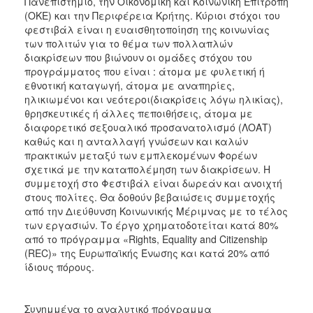
Πανεπιστήμιο, την Οικονομική και Κοινωνική Επιτροπή
(ΟΚΕ) και την Περιφέρεια Κρήτης. Κύριοι στόχοι του
φεστιβάλ είναι η ευαισθητοποίηση της κοινωνίας
των πολιτών για το θέμα των πολλαπλών
διακρίσεων που βιώνουν οι ομάδες στόχου του
προγράμματος που είναι : άτομα με φυλετική ή
εθνοτική καταγωγή, άτομα με αναπηρίες,
ηλικιωμένοι και νεότεροι(διακρίσεις λόγω ηλικίας),
θρησκευτικές ή άλλες πεποιθήσεις, άτομα με
διαφορετικό σεξουαλικό προσανατολισμό (ΛΟΑΤ)
καθώς και η ανταλλαγή γνώσεων και καλών
πρακτικών μεταξύ των εμπλεκομένων Φορέων
σχετικά με την καταπολέμηση των διακρίσεων. Η
συμμετοχή στο Φεστιβάλ είναι δωρεάν και ανοιχτή
στους πολίτες. Θα δοθούν βεβαιώσεις συμμετοχής
από την Διεύθυνση Κοινωνικής Μέριμνας με το τέλος
των εργασιών. Το έργο χρηματοδοτείται κατά 80%
από το πρόγραμμα «Rights, Equality and Citizenship
(REC)» της Ευρωπαϊκής Ένωσης και κατά 20% από
ίδιους πόρους.
Συνημμένα το αναλυτικό πρόγραμμα