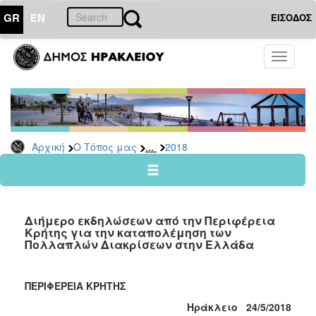
GR
EN
ΕΙΣΟΔΟΣ
Ο
Toggle
ΤΟΠΟΣ
navigati
ΜΑΣ
Ανακοινώσεις
Αρχείο
2026
...
Αρχική
Ο Τόπος μας
2018
2025
2024
2023
Διήμερο εκδηλώσεων από την Περιφέρεια
2022
Κρήτης για την καταπολέμηση των
Πολλαπλών Διακρίσεων στην Ελλάδα
2021
2020
ΠΕΡΙΦΕΡΕΙΑ ΚΡΗΤΗΣ
2019
Ηράκλειο 24/5/2018
2018