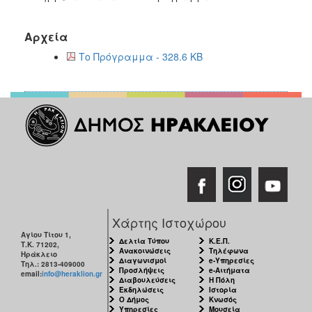
Αρχεία
Το Πρόγραμμα - 328.6 KB
Χάρτης Ιστοχώρου
Αγίου Τίτου 1,
Δελτία Τύπου
Κ.Ε.Π.
Τ.Κ. 71202,
Ανακοινώσεις
Τηλέφωνα
Ηράκλειο
Διαγωνισμοί
e-Υπηρεσίες
Τηλ.: 2813-409000
Προσλήψεις
e-Αιτήματα
email:
info@heraklion.gr
Διαβουλεύσεις
Η Πόλη
Εκδηλώσεις
Ιστορία
Ο Δήμος
Κνωσός
Υπηρεσίες
Μουσεία