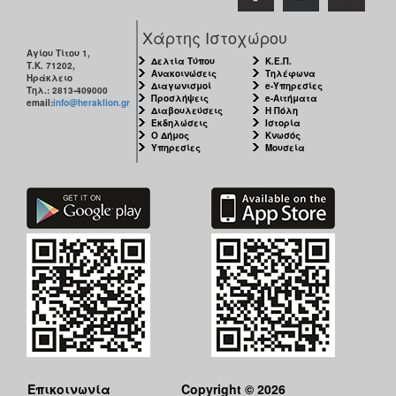
Χάρτης Ιστοχώρου
Αγίου Τίτου 1,
Δελτία Τύπου
Κ.Ε.Π.
Τ.Κ. 71202,
Ανακοινώσεις
Τηλέφωνα
Ηράκλειο
Διαγωνισμοί
e-Υπηρεσίες
Τηλ.: 2813-409000
Προσλήψεις
e-Αιτήματα
email:
info@heraklion.gr
Διαβουλεύσεις
Η Πόλη
Εκδηλώσεις
Ιστορία
Ο Δήμος
Κνωσός
Υπηρεσίες
Μουσεία
Επικοινωνία
Copyright © 2026