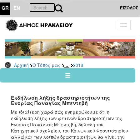
GR
EN
ΕΙΣΟΔΟΣ
Ο
Toggle
ΤΟΠΟΣ
navigati
ΜΑΣ
Ανακοινώσεις
Αρχείο
2026
...
Αρχική
Ο Τόπος μας
2018
2025
2024
2023
Εκδήλωση λήξης δραστηριοτήτων της
2022
Ενορίας Παναγίας Μπεντεβή
2021
Με ιδιαίτερη χαρά σας ενημερώνουμε ότι η
εκδήλωση λήξης των φετινών δραστηριοτήτων της
2020
Ενορίας Παναγίας Μπεντεβή, δηλαδή του
2019
Κατηχητικού σχολείου, του Κοινωνικού Φροντιστηρίου
αλλά και των λοιπών δραστηριοτήτων θα γίνει την
2018