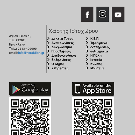
Χάρτης Ιστοχώρου
Αγίου Τίτου 1,
Δελτία Τύπου
Κ.Ε.Π.
Τ.Κ. 71202,
Ανακοινώσεις
Τηλέφωνα
Ηράκλειο
Διαγωνισμοί
e-Υπηρεσίες
Τηλ.: 2813-409000
Προσλήψεις
e-Αιτήματα
email:
info@heraklion.gr
Διαβουλεύσεις
Η Πόλη
Εκδηλώσεις
Ιστορία
Ο Δήμος
Κνωσός
Υπηρεσίες
Μουσεία