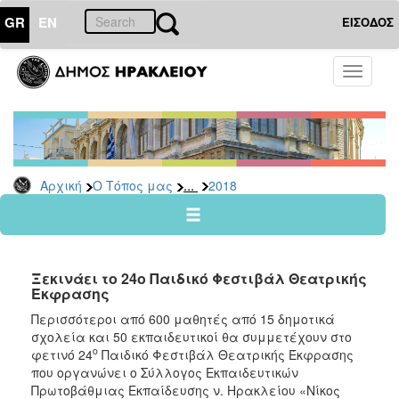
GR
EN
ΕΙΣΟΔΟΣ
Ο
Toggle
ΤΟΠΟΣ
navigati
ΜΑΣ
Ανακοινώσεις
Αρχείο
2026
...
Αρχική
Ο Τόπος μας
2018
2025
2024
2023
Ξεκινάει το 24ο Παιδικό Φεστιβάλ Θεατρικής
2022
Έκφρασης
2021
Περισσότεροι από 600 μαθητές από 15 δημοτικά
σχολεία και 50 εκπαιδευτικοί θα συμμετέχουν στο
2020
ο
φετινό 24
Παιδικό Φεστιβάλ Θεατρικής Έκφρασης
2019
που οργανώνει ο Σύλλογος Εκπαιδευτικών
Πρωτοβάθμιας Εκπαίδευσης ν. Ηρακλείου «Νίκος
2018