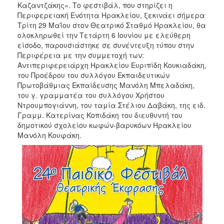
Καζαντζάκης». Το φεστιβάλ, που στηρίζει η
2017
Περιφερειακή Ενότητα Ηρακλείου, ξεκινάει σήμερα
Τρίτη 29 Μαΐου στον Θεατρικό Σταθμό Ηρακλείου, θα
2016
ολοκληρωθεί την Τετάρτη 6 Ιουνίου με ελεύθερη
2015
είσοδο, παρουσιάστηκε σε συνέντευξη τύπου στην
Περιφέρεια με την συμμετοχή των:
2012
Αντιπεριφερειάρχη Ηρακλείου Ευριπίδη Κουκιαδάκη,
2011
του Προέδρου του συλλόγου Εκπαιδευτικών
Πρωτοβάθμιας Εκπαίδευσης Μανόλη Μπελαδάκη,
του γ. γραμματέα του συλλόγου Χρήστου
Ντρουμπογιάννη, του ταμία Στέλιου Δαβάκη, της ειδ.
Γραμμ. Κατερίνας Κοπιδάκη του διευθυντή του
Ο
δημοτικού σχολείου κωφών-βαρυκόων Ηρακλείου
ΔΗΜΟΣ
Μανόλη Κουφάκη.
ΠΟΛΙΤΙΣΜΟΣ
ΑΝΘΕΚΤΙΚΗ
ΠΟΛΗ