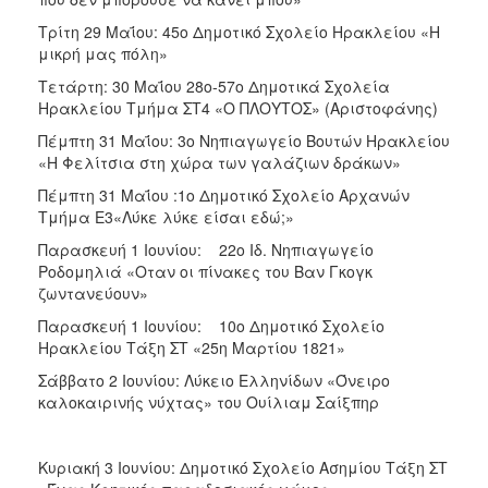
Τρίτη 29 Μαΐου: 45ο Δημοτικό Σχολείο Ηρακλείου «Η
μικρή μας πόλη»
Τετάρτη: 30 Μαΐου 28o-57o Δημοτικά Σχολεία
Ηρακλείου Τμήμα ΣΤ4 «Ο ΠΛΟΥΤΟΣ» (Αριστοφάνης)
Πέμπτη 31 Μαΐου: 3ο Νηπιαγωγείο Βουτών Ηρακλείου
«Η Φελίτσια στη χώρα των γαλάζιων δράκων»
Πέμπτη 31 Μαΐου :1ο Δημοτικό Σχολείο Αρχανών
Tμήμα Ε3«Λύκε λύκε είσαι εδώ;»
Παρασκευή 1 Ιουνίου: 22ο Ιδ. Νηπιαγωγείο
Ροδομηλιά «Οταν οι πίνακες του Βαν Γκογκ
ζωντανεύουν»
Παρασκευή 1 Ιουνίου: 10ο Δημοτικό Σχολείο
Ηρακλείου Τάξη ΣΤ «25η Μαρτίου 1821»
Σάββατο 2 Ιουνίου: Λύκειο Ελληνίδων «Όνειρο
καλοκαιρινής νύχτας» του Ουίλιαμ Σαίξπηρ
Κυριακή 3 Ιουνίου: Δημοτικό Σχολείο Ασημίου Τάξη ΣΤ