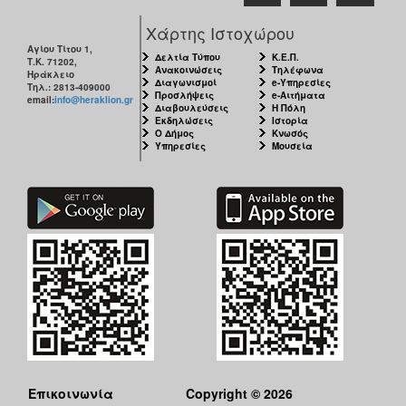
Χάρτης Ιστοχώρου
Αγίου Τίτου 1,
Δελτία Τύπου
Κ.Ε.Π.
Τ.Κ. 71202,
Ανακοινώσεις
Τηλέφωνα
Ηράκλειο
Διαγωνισμοί
e-Υπηρεσίες
Τηλ.: 2813-409000
Προσλήψεις
e-Αιτήματα
email:
info@heraklion.gr
Διαβουλεύσεις
Η Πόλη
Εκδηλώσεις
Ιστορία
Ο Δήμος
Κνωσός
Υπηρεσίες
Μουσεία
Επικοινωνία
Copyright © 2026