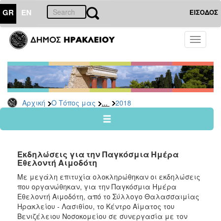
GR
EN
ΕΙΣΟΔΟΣ
Ο
Toggle
ΤΟΠΟΣ
navigati
ΜΑΣ
Ανακοινώσεις
Αρχείο
2026
...
Αρχική
Ο Τόπος μας
2018
2025
2024
2023
Εκδηλώσεις για την Παγκόσμια Ημέρα
2022
Εθελοντή Αιμοδότη
2021
Με μεγάλη επιτυχία ολοκληρώθηκαν οι εκδηλώσεις
που οργανώθηκαν, για την Παγκόσμια Ημέρα
2020
Εθελοντή Αιμοδότη, από το Σύλλογο Θαλασσαιμίας
2019
Ηρακλείου - Λασιθίου, το Κέντρο Αίματος του
Βενιζέλειου Νοσοκομείου σε συνεργασία με τον
2018