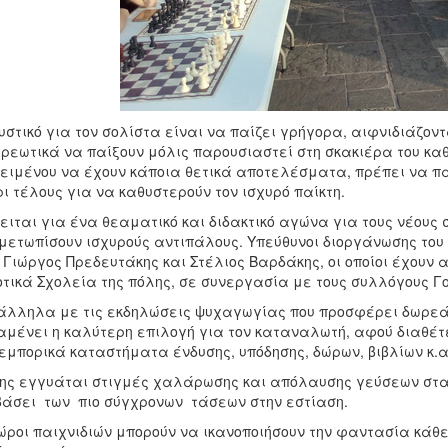
υστικό για τον σολίστα είναι να παίζει γρήγορα, αιφνιδιάζοντα
ρεωτικά να παίξουν μόλις παρουσιαστεί στη σκακιέρα του κα
ειμένου να έχουν κάποια θετικά αποτελέσματα, πρέπει να παί
ι τέλους για να καθυστερούν τον ισχυρό παίκτη.
ειται για ένα θεαματικό και διδακτικό αγώνα για τους νέους σ
μετωπίσουν ισχυρούς αντιπάλους. Υπεύθυνοι διοργάνωσης του 
Γιώργος Πρεδευτάκης και Στέλιος Βαρδάκης, οι οποίοι έχουν 
τικά Σχολεία της πόλης, σε συνεργασία με τους συλλόγους Γ
λληλα με τις εκδηλώσεις ψυχαγωγίας που προσφέρει δωρεάν 
μένει η καλύτερη επιλογή για τον καταναλωτή, αφού διαθέτ
εμπορικά καταστήματα ένδυσης, υπόδησης, δώρων, βιβλίων κ.α
ης εγγυάται στιγμές χαλάρωσης και απόλαυσης γεύσεων στα 
βάσει των πιο σύγχρονων τάσεων στην εστίαση.
ώροι παιχνιδιών μπορούν να ικανοποιήσουν την φαντασία κάθ