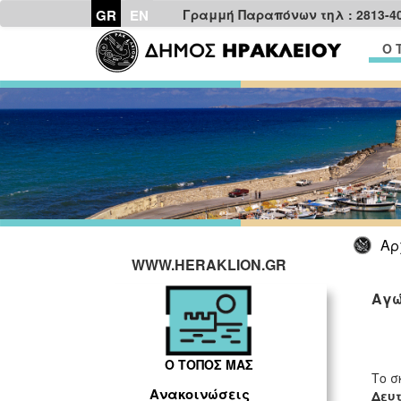
GR
EN
Γραμμή Παραπόνων τηλ : 2813-4
Ο 
Αρ
WWW.HERAKLION.GR
Αγώ
Ο ΤΟΠΟΣ ΜΑΣ
Το σ
Ανακοινώσεις
Δευτ