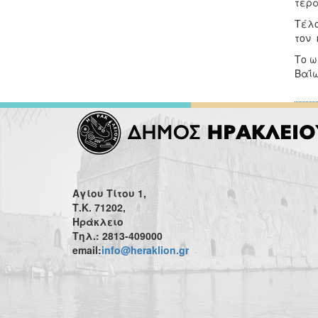
τερά
Τέλο
τον 
Το ω
Βαΐω
Αγίου Τίτου 1,
Τ.Κ. 71202,
Ηράκλειο
Τηλ.: 2813-409000
email:
info@heraklion.gr