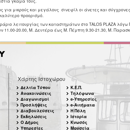
στια γκάμα τους.
ς για μικρούς και μεγάλους σινεφίλ οι άνετες και σύγχρονε
καλύτερο προορισμό.
ράριο λειτουργίας των καταστημάτων στο TALOS PLAZA λόγω 
ν 11.00-20.00, Μ. Δευτέρα έως Μ. Πέμπτη 9.30-21.30, Μ. Παρασκε
Χάρτης Ιστοχώρου
Δελτία Τύπου
Κ.Ε.Π.
Ανακοινώσεις
Τηλέφωνα
Διαγωνισμοί
e-Υπηρεσίες
Προσλήψεις
e-Αιτήματα
Διαβουλεύσεις
Η Πόλη
Εκδηλώσεις
Ιστορία
Ο Δήμος
Κνωσός
Υπηρεσίες
Μουσεία