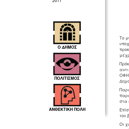
2011
Το μ
υποχ
Ο ΔΗΜΟΣ
προκ
μέχρ
Πρόκ
αντι
ΟΦΗ 
ΠΟΛΙΤΙΣΜΟΣ
Δημο
Παρά
παρα
στα 
ΑΝΘΕΚΤΙΚΗ ΠΟΛΗ
Επίσ
του 
Οι χ