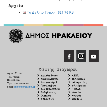
Αρχεία
Το Δελτίο Τύπου - 621.76 KB
Χάρτης Ιστοχώρου
Αγίου Τίτου 1,
Δελτία Τύπου
Κ.Ε.Π.
Τ.Κ. 71202,
Ανακοινώσεις
Τηλέφωνα
Ηράκλειο
Διαγωνισμοί
e-Υπηρεσίες
Τηλ.: 2813-409000
Προσλήψεις
e-Αιτήματα
email:
info@heraklion.gr
Διαβουλεύσεις
Η Πόλη
Εκδηλώσεις
Ιστορία
Ο Δήμος
Κνωσός
Υπηρεσίες
Μουσεία