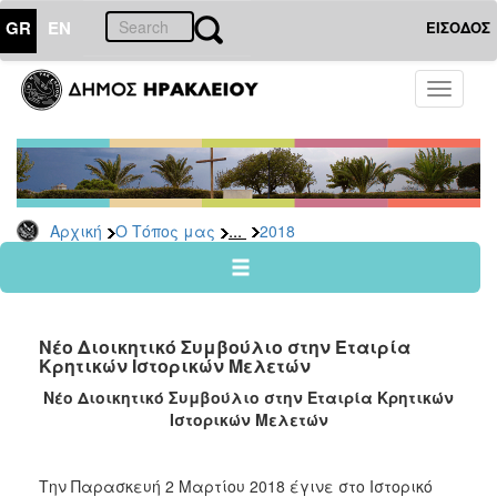
GR
EN
ΕΙΣΟΔΟΣ
Ο
Toggle
ΤΟΠΟΣ
navigati
ΜΑΣ
Ανακοινώσεις
Αρχείο
2026
...
Αρχική
Ο Τόπος μας
2018
2025
2024
2023
Νέο Διοικητικό Συμβούλιο στην Εταιρία
2022
Κρητικών Ιστορικών Μελετών
2021
Νέο Διοικητικό Συμβούλιο στην Εταιρία Κρητικών
Ιστορικών Μελετών
2020
2019
Την Παρασκευή 2 Μαρτίου 2018 έγινε στο Ιστορικό
2018