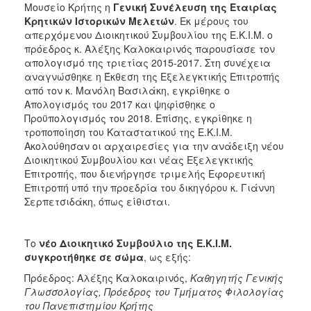
Μουσείο Κρήτης η
Γενική Συνέλευση της Εταιρίας
2017
Κρητικών Ιστορικών Μελετών
. Εκ μέρους του
απερχόμενου Διοικητικού Συμβουλίου της Ε.Κ.Ι.Μ. ο
2016
πρόεδρος κ. Αλέξης Καλοκαιρινός παρουσίασε τον
2015
απολογισμό της τριετίας 2015-2017. Στη συνέχεια
αναγνώσθηκε η Έκθεση της Εξελεγκτικής Επιτροπής
2012
από τον κ. Μανόλη Βασιλάκη, εγκρίθηκε ο
2011
Απολογισμός του 2017 και ψηφίσθηκε ο
Προϋπολογισμός του 2018. Επίσης, εγκρίθηκε η
τροποποίηση του Καταστατικού της Ε.Κ.Ι.Μ.
Ακολούθησαν οι αρχαιρεσίες για την ανάδειξη νέου
Διοικητικού Συμβουλίου και νέας Εξελεγκτικής
Ο
Επιτροπής, που διενήργησε τριμελής Εφορευτική
ΔΗΜΟΣ
Επιτροπή υπό την προεδρία του δικηγόρου κ. Γιάννη
Σερπετσιδάκη, όπως είθισται.
ΠΟΛΙΤΙΣΜΟΣ
ΑΝΘΕΚΤΙΚΗ
Το
νέο Διοικητικό Συμβούλιο της Ε.Κ.Ι.Μ.
ΠΟΛΗ
συγκροτήθηκε σε σώμα
, ως εξής:
Πρόεδρος: Αλέξης Καλοκαιρινός,
Καθηγητής Γενικής
Γλωσσολογίας, Πρόεδρος του Τμήματος Φιλολογίας
του Πανεπιστημίου Κρήτης