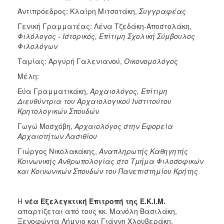
Αντιπρόεδρος: Κλαίρη Μιτσοτάκη,
Συγγραφέας
Γενική Γραμματέας: Λένα Τζεδάκη-Αποστολάκη,
Φιλόλογος - Ιστορικός, Επίτιμη Σχολική Σύμβουλος
Φιλολόγων
Ταμίας: Αργυρή Γαλενιανού,
Οικονομολόγος
Μέλη:
Εύα Γραμματικάκη,
Αρχαιολόγος, Επίτιμη
Διευθύντρια του Αρχαιολογικού Ινστιτούτου
Κρητολογικών Σπουδών
Γωγώ Μοσχόβη,
Αρχαιολόγος στην Εφορεία
Αρχαιοτήτων Λασιθίου
Γιώργος Νικολακάκης,
Αναπληρωτής
Καθηγητής
Κοινωνικής Ανθρωπολογίας στο Τμήμα Φιλοσοφικών
και Κοινωνικών Σπουδών του Πανεπιστημίου Κρήτης
Η
νέα Εξελεγκτική Επιτροπή της Ε.Κ.Ι.Μ.
απαρτίζεται από τους κκ. Μανόλη Βασιλάκη,
Ξενοφώντα Λήμνιο και Γιάννη Χλουβεράκη.